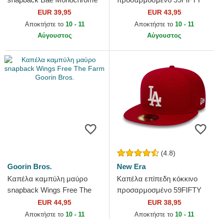
The Farm Goorin Bros.
Heart Icon από Atlanta
EUR 39,95
EUR 43,95
Braves MLB από New Era
Αποκτήστε το
10 - 11
Αποκτήστε το
10 - 11
Αύγουστος
Αύγουστος
(4.8)
Goorin Bros.
New Era
Καπέλα καμπύλη μαύρο
Καπέλα επίπεδη κόκκινο
snapback Wings Free The
προσαρμοσμένο 59FIFTY
Farm Goorin Bros.
Essential από Los Angeles
EUR 44,95
EUR 38,95
Dodgers MLB από New Era
Αποκτήστε το
10 - 11
Αποκτήστε το
10 - 11