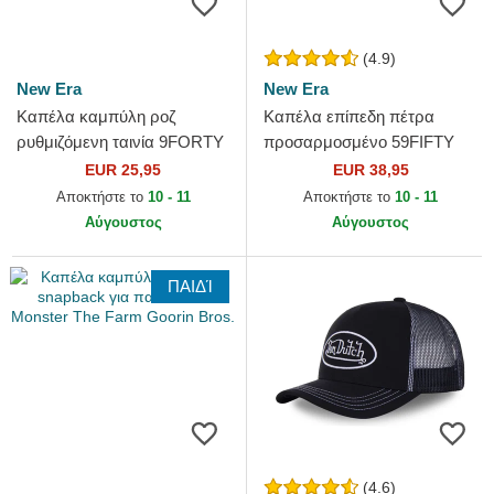
(4.9)
New Era
New Era
Καπέλα καμπύλη ροζ
Καπέλα επίπεδη πέτρα
ρυθμιζόμενη ταινία 9FORTY
προσαρμοσμένο 59FIFTY
League Essential από New
Essential από New York
EUR 25,95
EUR 38,95
York Yankees MLB από New
Yankees MLB από New Era
Αποκτήστε το
10 - 11
Αποκτήστε το
10 - 11
Era
Αύγουστος
Αύγουστος
ΠΑΙΔΊ
(4.6)