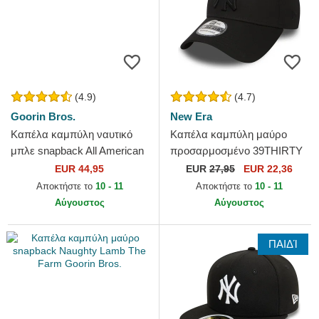
(4.9)
(4.7)
Goorin Bros.
New Era
Καπέλα καμπύλη ναυτικό
Καπέλα καμπύλη μαύρο
μπλε snapback All American
προσαρμοσμένο 39THIRTY
Rooster The Farm Goorin
Classic από New York
EUR 44,95
EUR
27,95
EUR 22,36
Bros.
Yankees MLB από New Era
Αποκτήστε το
10 - 11
Αποκτήστε το
10 - 11
Αύγουστος
Αύγουστος
ΠΑΙΔΊ