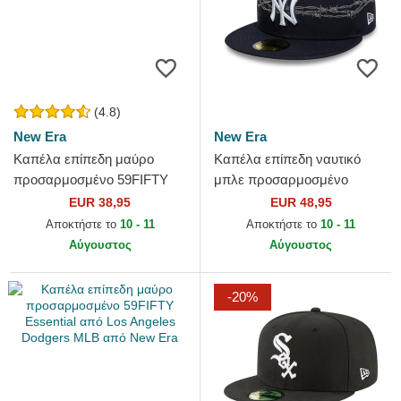
(4.8)
New Era
New Era
Καπέλα επίπεδη μαύρο
Καπέλα επίπεδη ναυτικό
προσαρμοσμένο 59FIFTY
μπλε προσαρμοσμένο
Essential από New York
59FIFTY Icon από New York
EUR 38,95
EUR 48,95
Yankees MLB από New Era
Yankees MLB από New Era
Αποκτήστε το
10 - 11
Αποκτήστε το
10 - 11
Αύγουστος
Αύγουστος
-20%