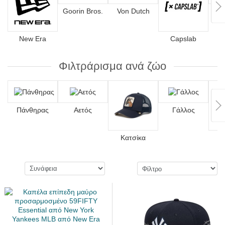
Goorin Bros.
Von Dutch
4
New Era
Capslab
Φιλτράρισμα ανά ζώο
Πάνθηρας
Αετός
Γάλλος
Κατσίκα
Λ