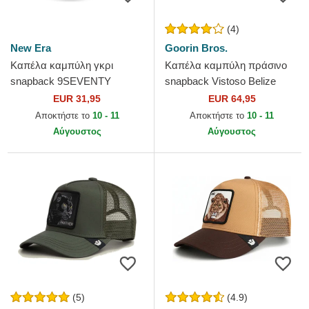
(4)
New Era
Goorin Bros.
Καπέλα καμπύλη γκρι
Καπέλα καμπύλη πράσινο
snapback 9SEVENTY
snapback Vistoso Belize
Stretch Snap Color Pack από
Toucan The Farm Goorin
EUR 31,95
EUR 64,95
Los Angeles Dodgers MLB
Bros.
Αποκτήστε το
10 - 11
Αποκτήστε το
10 - 11
από New...
Αύγουστος
Αύγουστος
(5)
(4.9)