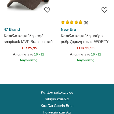
(5)
47 Brand
New Era
Καπέλα καμπύλη καφέ
Καπέλα καμπύλη μαύρο
snapback MVP Branson από
ρυθμιζόμενη ταινία 9FORTY
New York Yankees MLB από
Essential από Chicago Bulls
EUR 25,95
EUR 25,95
47 Brand
NBA από New Era
Αποκτήστε το
10 - 11
Αποκτήστε το
10 - 11
Αύγουστος
Αύγουστος
Καπέλα καλοκαιριού
Φθηνά καπέλα
Καπέλα Goorin Bros
Γυναικεία καπέλα