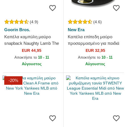
(4.9)
(4.6)
Goorin Bros.
New Era
Καπέλα καμπύλη μαύρο
Καπέλα επίπεδη μαύρο
snapback Naughty Lamb The
προσαρμοσμένο για παιδιά
Farm Goorin Bros.
59FIFTY από New York
EUR 44,95
EUR 32,95
Yankees MLB από New Era
Αποκτήστε το
10 - 11
Αποκτήστε το
10 - 11
Αύγουστος
Αύγουστος
-20%