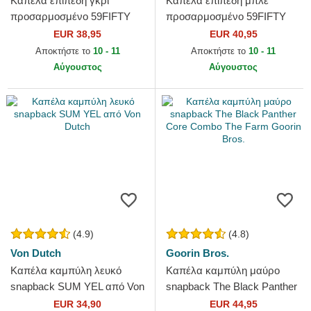
Καπέλα επίπεδη γκρι
Καπέλα επίπεδη μπλε
προσαρμοσμένο 59FIFTY
προσαρμοσμένο 59FIFTY
Essential από Los Angeles
Authentic On Field Game
EUR 38,95
EUR 40,95
Dodgers MLB από New Era
από Los Angeles Dodgers
Αποκτήστε το
10 - 11
Αποκτήστε το
10 - 11
MLB από...
Αύγουστος
Αύγουστος
(4.9)
(4.8)
Von Dutch
Goorin Bros.
Καπέλα καμπύλη λευκό
Καπέλα καμπύλη μαύρο
snapback SUM YEL από Von
snapback The Black Panther
Dutch
Core Combo The Farm
EUR 34,90
EUR 44,95