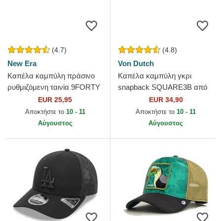
(4.7)
(4.8)
New Era
Von Dutch
Καπέλα καμπύλη πράσινο
Καπέλα καμπύλη γκρι
ρυθμιζόμενη ταινία 9FORTY
snapback SQUARE3B από
League Essential από New
Von Dutch
EUR 25,95
EUR 34,90
York Yankees MLB από...
Αποκτήστε το
10 - 11
Αποκτήστε το
10 - 11
Αύγουστος
Αύγουστος