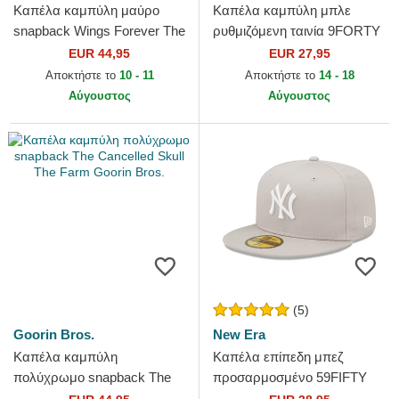
Καπέλα καμπύλη μαύρο
Καπέλα καμπύλη μπλε
snapback Wings Forever The
ρυθμιζόμενη ταινία 9FORTY
Farm Goorin Bros.
The League από New York
EUR 44,95
EUR 27,95
Knicks NBA από New Era
Αποκτήστε το
10 - 11
Αποκτήστε το
14 - 18
Αύγουστος
Αύγουστος
(5)
Goorin Bros.
New Era
Καπέλα καμπύλη
Καπέλα επίπεδη μπεζ
πολύχρωμο snapback The
προσαρμοσμένο 59FIFTY
Cancelled Skull The Farm
League Essential από New