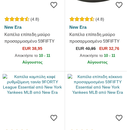
(4.8)
(4.8)
New Era
New Era
Καπέλα επίπεδη μαύρο
Καπέλα επίπεδη μαύρο
προσαρμοσμένο 59FIFTY
προσαρμοσμένο 59FIFTY
Essential από Los Angeles
Authentic On Field Game
EUR 38,95
EUR
40,95
EUR 32,76
Dodgers MLB από New Era
από Chicago White Sox MLB
Αποκτήστε το
10 - 11
Αποκτήστε το
10 - 11
από...
Αύγουστος
Αύγουστος