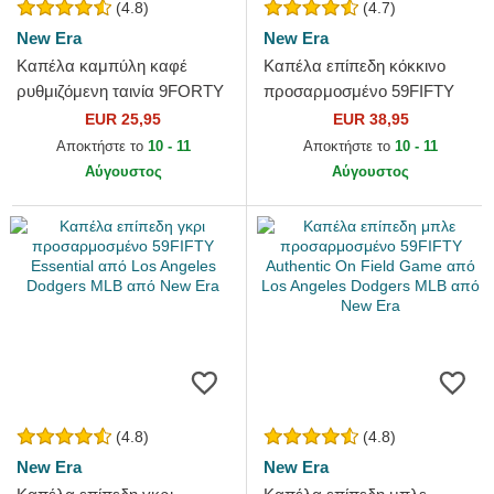
(4.8)
(4.7)
New Era
New Era
Καπέλα καμπύλη καφέ
Καπέλα επίπεδη κόκκινο
ρυθμιζόμενη ταινία 9FORTY
προσαρμοσμένο 59FIFTY
League Essential από New
Essential από New York
EUR 25,95
EUR 38,95
York Yankees MLB από New
Yankees MLB από New Era
Αποκτήστε το
10 - 11
Αποκτήστε το
10 - 11
Era
Αύγουστος
Αύγουστος
(4.8)
(4.8)
New Era
New Era