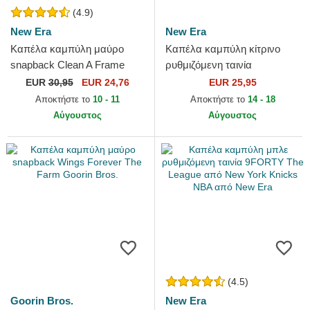
(4.9)
New Era
New Era
Καπέλα καμπύλη μαύρο
Καπέλα καμπύλη κίτρινο
snapback Clean A Frame
ρυθμιζόμενη ταινία
από New York Yankees MLB
9TWENTY League Essential
EUR
30,95
EUR 24,76
EUR 25,95
από New Era
Midi από New York Yankees
Αποκτήστε το
10 - 11
Αποκτήστε το
14 - 18
MLB...
Αύγουστος
Αύγουστος
(4.5)
Goorin Bros.
New Era