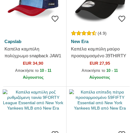
(4.9)
Capslab
New Era
Καπέλα καμπύλη
Καπέλα καμπύλη μαύρο
πολύχρωμο snapback JAW1
προσαρμοσμένο 39THIRTY
JAWB Καρχαρίας από
Essential από Los Angeles
EUR 34,90
EUR 27,95
Capslab
Dodgers MLB από New Era
Αποκτήστε το
10 - 11
Αποκτήστε το
10 - 11
Αύγουστος
Αύγουστος