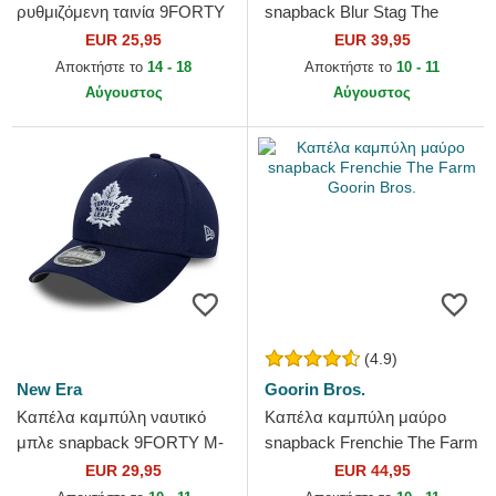
ρυθμιζόμενη ταινία 9FORTY
snapback Blur Stag The
Team Outline από Los
Farm Goorin Bros.
EUR 25,95
EUR 39,95
Angeles Dodgers MLB από
Αποκτήστε το
14 - 18
Αποκτήστε το
10 - 11
New...
Αύγουστος
Αύγουστος
(4.9)
New Era
Goorin Bros.
Καπέλα καμπύλη ναυτικό
Καπέλα καμπύλη μαύρο
μπλε snapback 9FORTY M-
snapback Frenchie The Farm
Crown Team από Toronto
Goorin Bros.
EUR 29,95
EUR 44,95
Maple Leafs NHL από New