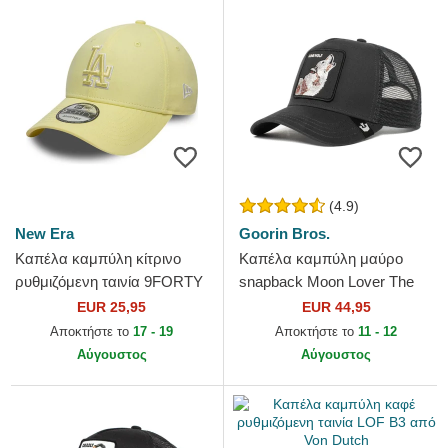
(4.9)
New Era
Goorin Bros.
Καπέλα καμπύλη κίτρινο
Καπέλα καμπύλη μαύρο
ρυθμιζόμενη ταινία 9FORTY
snapback Moon Lover The
Team Outline από Los
Farm Goorin Bros.
EUR 25,95
EUR 44,95
Angeles Dodgers MLB από
Αποκτήστε το
17 - 19
Αποκτήστε το
11 - 12
New...
Αύγουστος
Αύγουστος