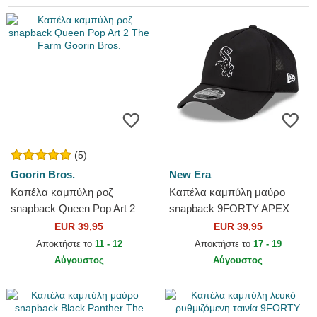
(5)
Goorin Bros.
New Era
Καπέλα καμπύλη ροζ
Καπέλα καμπύλη μαύρο
snapback Queen Pop Art 2
snapback 9FORTY APEX
The Farm Goorin Bros.
Batting Practice από Chicago
EUR 39,95
EUR 39,95
White Sox MLB από New Era
Αποκτήστε το
11 - 12
Αποκτήστε το
17 - 19
Αύγουστος
Αύγουστος