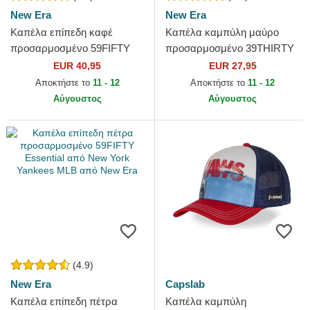
New Era
New Era
Καπέλα επίπεδη καφέ
Καπέλα καμπύλη μαύρο
προσαρμοσμένο 59FIFTY
προσαρμοσμένο 39THIRTY
Authentic On Field από San
Essential από Los Angeles
EUR 40,95
EUR 27,95
Diego Padres MLB από New
Dodgers MLB από New Era
Αποκτήστε το
11 - 12
Αποκτήστε το
11 - 12
Era
Αύγουστος
Αύγουστος
(4.9)
New Era
Capslab
Καπέλα επίπεδη πέτρα
Καπέλα καμπύλη