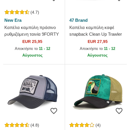
(4.7)
New Era
47 Brand
Καπέλα καμπύλη πράσινο
Καπέλα καμπύλη καφέ
ρυθμιζόμενη ταινία 9FORTY
snapback Clean Up Trawler
League Essential από New
από New York Yankees MLB
EUR 25,95
EUR 27,95
York Yankees MLB από...
από 47 Brand
Αποκτήστε το
11 - 12
Αποκτήστε το
11 - 12
Αύγουστος
Αύγουστος
(4.8)
(4)