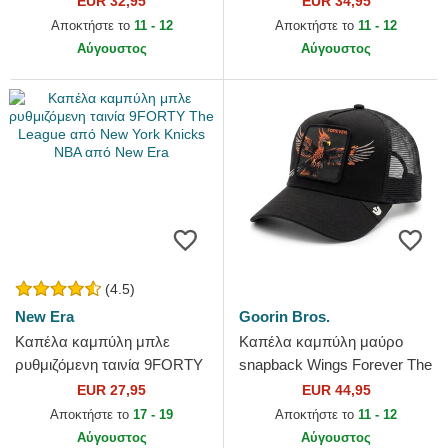
EUR 32,95
EUR 34,95
Yankees MLB από New Era
New York Yankees MLB από
Αποκτήστε το
11 - 12
Αποκτήστε το
11 - 12
New Era
Αύγουστος
Αύγουστος
(4.5)
New Era
Goorin Bros.
Καπέλα καμπύλη μπλε
Καπέλα καμπύλη μαύρο
ρυθμιζόμενη ταινία 9FORTY
snapback Wings Forever The
The League από New York
Farm Goorin Bros.
EUR 27,95
EUR 44,95
Knicks NBA από New Era
Αποκτήστε το
17 - 19
Αποκτήστε το
11 - 12
Αύγουστος
Αύγουστος