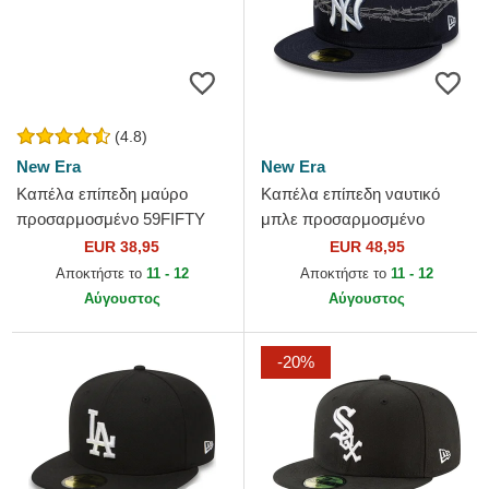
(4.8)
New Era
New Era
Καπέλα επίπεδη μαύρο
Καπέλα επίπεδη ναυτικό
προσαρμοσμένο 59FIFTY
μπλε προσαρμοσμένο
Essential από New York
59FIFTY Icon από New York
EUR 38,95
EUR 48,95
Yankees MLB από New Era
Yankees MLB από New Era
Αποκτήστε το
11 - 12
Αποκτήστε το
11 - 12
Αύγουστος
Αύγουστος
-20%