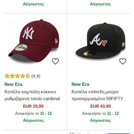
Αύγουστος
Αύγουστος
(4.9)
New Era
New Era
Καπέλα καμπύλη κόκκινο
Καπέλα επίπεδη μαύρο
ρυθμιζόμενη ταινία cardenal
προσαρμοσμένο 59FIFTY
9FORTY Essential από New
Heart Icon από Atlanta
EUR 25,95
EUR 43,95
York Yankees MLB από...
Braves MLB από New Era
Αποκτήστε το
11 - 12
Αποκτήστε το
11 - 12
Αύγουστος
Αύγουστος