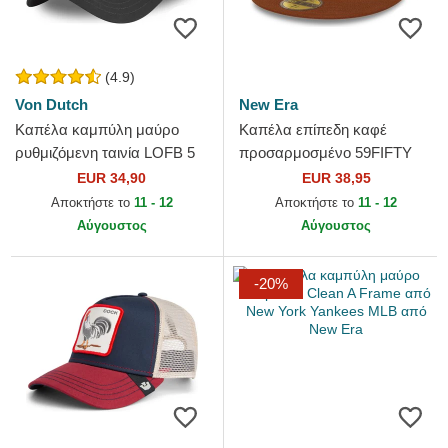
(4.9)
Von Dutch
New Era
Καπέλα καμπύλη μαύρο
Καπέλα επίπεδη καφέ
ρυθμιζόμενη ταινία LOFB 5
προσαρμοσμένο 59FIFTY
από Von Dutch
League Essential από New
EUR 34,90
EUR 38,95
York Yankees MLB από New
Αποκτήστε το
11 - 12
Αποκτήστε το
11 - 12
Era
Αύγουστος
Αύγουστος
-20%