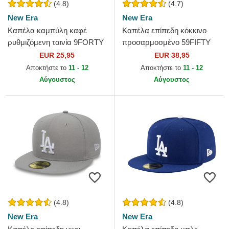
(4.8)
(4.7)
New Era
New Era
Καπέλα καμπύλη καφέ
Καπέλα επίπεδη κόκκινο
ρυθμιζόμενη ταινία 9FORTY
προσαρμοσμένο 59FIFTY
League Essential από New
Essential από New York
EUR 25,95
EUR 38,95
York Yankees MLB από New
Yankees MLB από New Era
Αποκτήστε το
11 - 12
Αποκτήστε το
11 - 12
Era
Αύγουστος
Αύγουστος
(4.8)
(4.8)
New Era
New Era