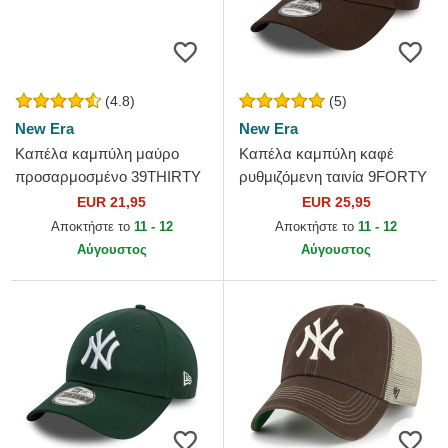
(4.8)
(5)
New Era
New Era
Καπέλα καμπύλη μαύρο
Καπέλα καμπύλη καφέ
προσαρμοσμένο 39THIRTY
ρυθμιζόμενη ταινία 9FORTY
Basic Flag από New Era
League Essential από New
EUR 21,95
EUR 25,95
York Yankees MLB από New
Αποκτήστε το
11 - 12
Αποκτήστε το
11 - 12
Era
Αύγουστος
Αύγουστος