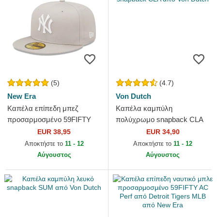
(5)
(4.7)
New Era
Von Dutch
Καπέλα επίπεδη μπεζ
Καπέλα καμπύλη
προσαρμοσμένο 59FIFTY
πολύχρωμο snapback CLA
League Essential από New
από Von Dutch
EUR 38,95
EUR 34,90
York Yankees MLB από New
Αποκτήστε το
11 - 12
Αποκτήστε το
11 - 12
Era
Αύγουστος
Αύγουστος