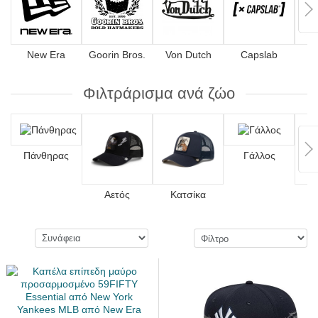
New Era
Goorin Bros.
Von Dutch
Capslab
4
Φιλτράρισμα ανά ζώο
Πάνθηρας
Γάλλος
Αετός
Κατσίκα
Λ