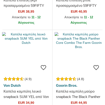
Καπέλα επίπεδη γκρι
Καπέλα επίπεδη μπλε
προσαρμοσμένο 59FIFTY
προσαρμοσμένο 59FIFTY
Essential από Los Angeles
Authentic On Field Game
EUR 38,95
EUR 40,95
Dodgers MLB από New Era
από Los Angeles Dodgers
Αποκτήστε το
11 - 12
Αποκτήστε το
11 - 12
MLB από...
Αύγουστος
Αύγουστος
(4.9)
(4.8)
Von Dutch
Goorin Bros.
Καπέλα καμπύλη λευκό
Καπέλα καμπύλη μαύρο
snapback SUM YEL από Von
snapback The Black Panther
Dutch
Core Combo The Farm
EUR 34,90
EUR 44,95