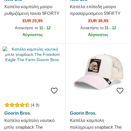
Καπέλα καμπύλη μαύρο
Καπέλα επίπεδη μαύρο
ρυθμιζόμενη ταινία 9FORTY
προσαρμοσμένο 59FIFTY
Essential από Chicago Bulls
Essential από Atlanta Braves
EUR 25,95
EUR 38,95
NBA από New Era
MLB από New Era
Αποκτήστε το
11 - 12
Αποκτήστε το
11 - 12
Αύγουστος
Αύγουστος
(4.9)
Goorin Bros.
Goorin Bros.
Καπέλα καμπύλη ναυτικό
Καπέλα καμπύλη
μπλε snapback The
πολύχρωμο snapback The