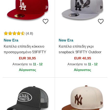
(4.8)
New Era
New Era
Καπέλα επίπεδη κόκκινο
Καπέλα επίπεδη γκρι
προσαρμοσμένο 59FIFTY
snapback 9FIFTY Outdoor
Essential από Los Angeles
Icon από Los Angeles
EUR 38,95
EUR 40,95
Dodgers MLB από New Era
Dodgers MLB από New Era
Αποκτήστε το
11 - 12
Αποκτήστε το
11 - 12
Αύγουστος
Αύγουστος