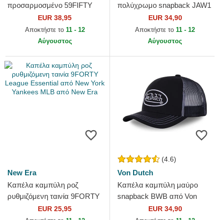
προσαρμοσμένο 59FIFTY
πολύχρωμο snapback JAW1
Essential από New York
JAWB Καρχαρίας από
EUR 38,95
EUR 34,90
Yankees MLB από New Era
Capslab
Αποκτήστε το
11 - 12
Αποκτήστε το
11 - 12
Αύγουστος
Αύγουστος
(4.6)
New Era
Von Dutch
Καπέλα καμπύλη ροζ
Καπέλα καμπύλη μαύρο
ρυθμιζόμενη ταινία 9FORTY
snapback BWB από Von
League Essential από New
Dutch
EUR 25,95
EUR 34,90
York Yankees MLB από New