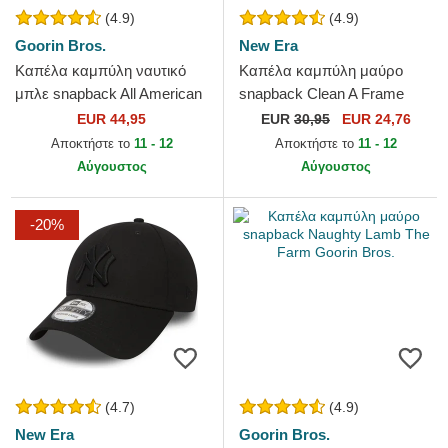
(4.9)
(4.9)
Goorin Bros.
New Era
Καπέλα καμπύλη ναυτικό
Καπέλα καμπύλη μαύρο
μπλε snapback All American
snapback Clean A Frame
Rooster The Farm Goorin
από New York Yankees MLB
EUR 44,95
EUR
30,95
EUR 24,76
Bros.
από New Era
Αποκτήστε το
11 - 12
Αποκτήστε το
11 - 12
Αύγουστος
Αύγουστος
-20%
(4.7)
(4.9)
New Era
Goorin Bros.