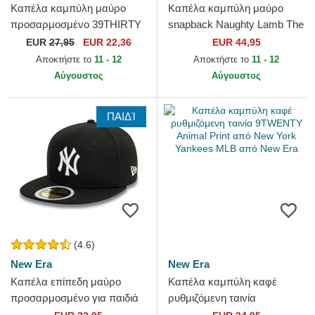
Καπέλα καμπύλη μαύρο
Καπέλα καμπύλη μαύρο
προσαρμοσμένο 39THIRTY
snapback Naughty Lamb The
Classic από New York
Farm Goorin Bros.
EUR
27,95
EUR 22,36
EUR 44,95
Yankees MLB από New Era
Αποκτήστε το
11 - 12
Αποκτήστε το
11 - 12
Αύγουστος
Αύγουστος
ΠΑΙΔΊ
(4.6)
New Era
New Era
Καπέλα επίπεδη μαύρο
Καπέλα καμπύλη καφέ
προσαρμοσμένο για παιδιά
ρυθμιζόμενη ταινία
59FIFTY από New York
9TWENTY Animal Print από