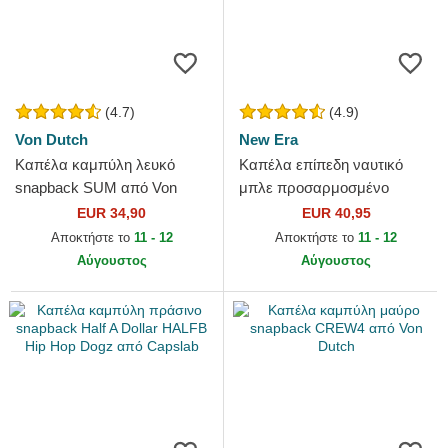
(4.7)
(4.9)
Von Dutch
New Era
Καπέλα καμπύλη λευκό
Καπέλα επίπεδη ναυτικό
snapback SUM από Von
μπλε προσαρμοσμένο
Dutch
59FIFTY AC Perf από Detroit
EUR 34,90
EUR 40,95
Tigers MLB από New Era
Αποκτήστε το
11 - 12
Αποκτήστε το
11 - 12
Αύγουστος
Αύγουστος