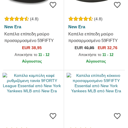
(4.8)
(4.8)
New Era
New Era
Καπέλα επίπεδη μαύρο
Καπέλα επίπεδη μαύρο
προσαρμοσμένο 59FIFTY
προσαρμοσμένο 59FIFTY
Essential από Los Angeles
Authentic On Field Game
EUR 38,95
EUR
40,95
EUR 32,76
Dodgers MLB από New Era
από Chicago White Sox MLB
Αποκτήστε το
11 - 12
Αποκτήστε το
11 - 12
από...
Αύγουστος
Αύγουστος