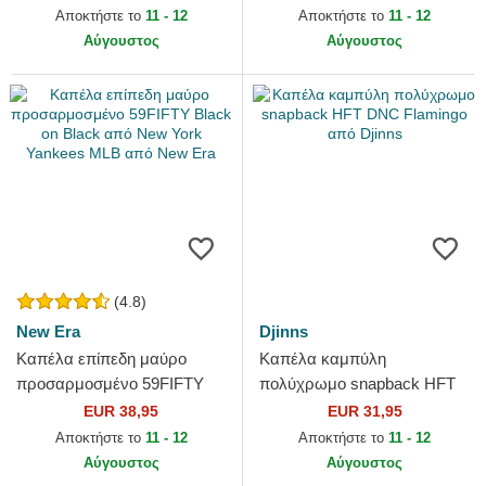
Goorin Bros.
Αποκτήστε το
11 - 12
Αποκτήστε το
11 - 12
Αύγουστος
Αύγουστος
(4.8)
New Era
Djinns
Καπέλα επίπεδη μαύρο
Καπέλα καμπύλη
προσαρμοσμένο 59FIFTY
πολύχρωμο snapback HFT
Black on Black από New
DNC Flamingo από Djinns
EUR 38,95
EUR 31,95
York Yankees MLB από New
Αποκτήστε το
11 - 12
Αποκτήστε το
11 - 12
Era
Αύγουστος
Αύγουστος