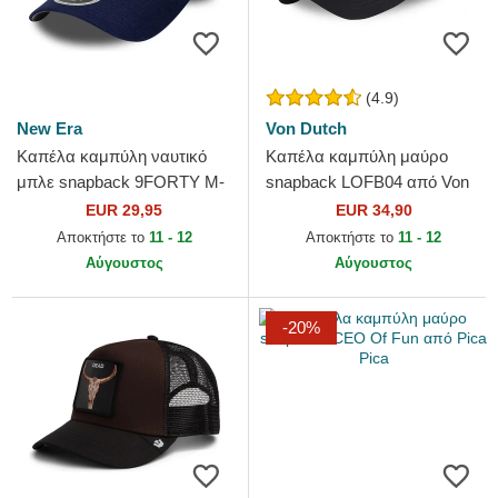
(4.9)
New Era
Von Dutch
Καπέλα καμπύλη ναυτικό
Καπέλα καμπύλη μαύρο
μπλε snapback 9FORTY M-
snapback LOFB04 από Von
Crown Team από Toronto
Dutch
EUR 29,95
EUR 34,90
Maple Leafs NHL από New
Αποκτήστε το
11 - 12
Αποκτήστε το
11 - 12
Era
Αύγουστος
Αύγουστος
-20%