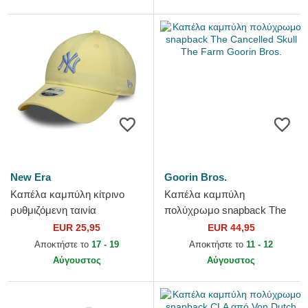
New Era
Goorin Bros.
Καπέλα καμπύλη κίτρινο
Καπέλα καμπύλη
ρυθμιζόμενη ταινία
πολύχρωμο snapback The
9TWENTY League Essential
Cancelled Skull The Farm
EUR 25,95
EUR 44,95
Midi από New York Yankees
Goorin Bros.
Αποκτήστε το
17 - 19
Αποκτήστε το
11 - 12
MLB...
Αύγουστος
Αύγουστος