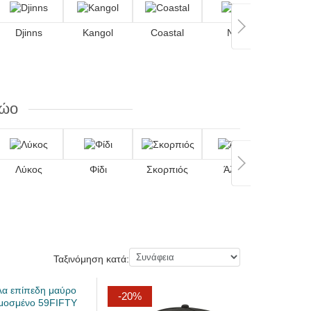
Djinns
Kangol
Coastal
Nike
ζώο
Λύκος
Φίδι
Σκορπιός
Άλογο
Ελά
Ταξινόμηση κατά:
-20%