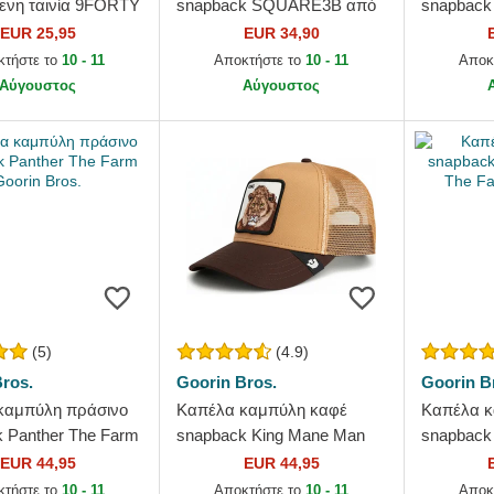
ενη ταινία 9FORTY
snapback SQUARE3B από
snapbac
ssential από New
Von Dutch
Stretch S
EUR 25,95
EUR 34,90
kees MLB από...
από Los 
κτήστε το
10 - 11
Αποκτήστε το
10 - 11
Αποκ
MLB από 
Αύγουστος
Αύγουστος
(5)
(4.9)
ros.
Goorin Bros.
Goorin B
καμπύλη πράσινο
Καπέλα καμπύλη καφέ
Καπέλα κ
 Panther The Farm
snapback King Mane Man
snapback
ros.
The Farm Goorin Bros.
The Farm 
EUR 44,95
EUR 44,95
κτήστε το
10 - 11
Αποκτήστε το
10 - 11
Αποκ