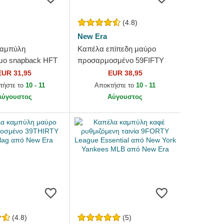
(4.8)
New Era
καμπύλη
Καπέλα επίπεδη μαύρο
ο snapback HFT
προσαρμοσμένο 59FIFTY
ingo από Djinns
Black on Black από New
EUR 31,95
EUR 38,95
York Yankees MLB από New
τήστε το
10 - 11
Αποκτήστε το
10 - 11
Era
Αύγουστος
Αύγουστος
(4.8)
(5)