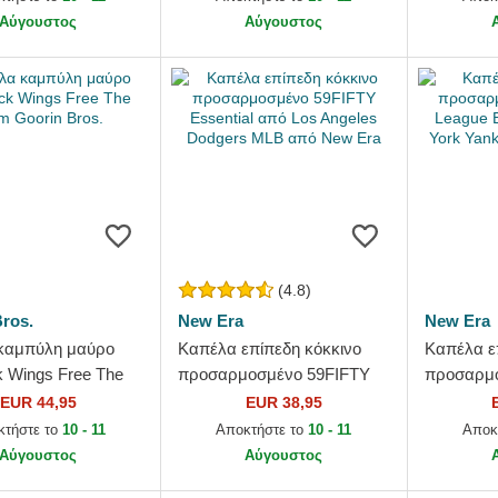
Αύγουστος
Αύγουστος
(4.8)
ros.
New Era
New Era
καμπύλη μαύρο
Καπέλα επίπεδη κόκκινο
Καπέλα ε
 Wings Free The
προσαρμοσμένο 59FIFTY
προσαρμο
rin Bros.
Essential από Los Angeles
League Es
EUR 44,95
EUR 38,95
Dodgers MLB από New Era
York Yan
κτήστε το
10 - 11
Αποκτήστε το
10 - 11
Αποκ
New Era
Αύγουστος
Αύγουστος