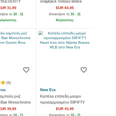
k 9SEVENTY
snapback Vistoso Belize
nap Color Pack
Toucan The Farm Goorin
EUR 31,95
EUR 64,95
Angeles Dodgers
Bros.
τήστε το
10 - 11
Αποκτήστε το
10 - 11
New...
Αύγουστος
Αύγουστος
(5)
ros.
New Era
αμπύλη ροζ
Καπέλα επίπεδη μαύρο
 Bae Monochrome
προσαρμοσμένο 59FIFTY
Goorin Bros.
Heart Icon από Atlanta
EUR 39,95
EUR 43,95
Braves MLB από New Era
τήστε το
10 - 11
Αποκτήστε το
10 - 11