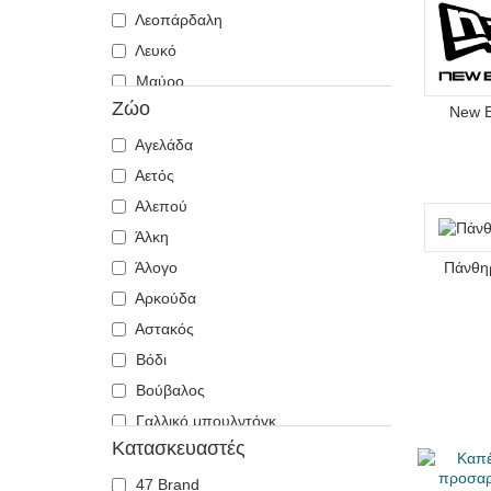
Λεοπάρδαλη
Λευκό
Μαύρο
Ζώο
Μπεζ
New 
Μπλε
Αγελάδα
Ναυτικό μπλε
Αετός
Πέτρα
Αλεπού
Πολύχρωμο
Άλκη
Πορτοκαλί
Άλογο
Πάνθη
Πράσινο
Αρκούδα
Ροζ
Αστακός
Χακί
Βόδι
Βούβαλος
Γαλλικό μπουλντόγκ
Κατασκευαστές
Γάλλος
Γάτα
47 Brand