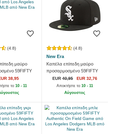
(4.8)
(4.8)
New Era
πίπεδη μαύρο
Καπέλα επίπεδη μαύρο
σμένο 59FIFTY
προσαρμοσμένο 59FIFTY
 από Los Angeles
Authentic On Field Game
EUR 38,95
EUR
40,95
EUR 32,76
MLB από New Era
από Chicago White Sox MLB
τήστε το
10 - 11
Αποκτήστε το
10 - 11
από...
Αύγουστος
Αύγουστος