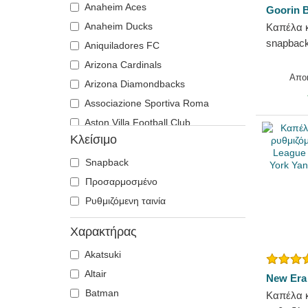
Anaheim Aces
Goorin B
Τσακάλι
Super Mario Bros.
Anaheim Ducks
Καπέλα 
Τσιουάουα
Αστερίξ ο Γαλάτης
snapback
Aniquiladores FC
Φίδι
Εγώ, ο απαισιότατος
The Farm
Arizona Cardinals
Φλαμένκο
Εθνικά Πάρκα
Απο
Arizona Diamondbacks
Φοίνιξ
Επιστροφή στο μέλλον
Associazione Sportiva Roma
Φώκια
Καρχαρίας
Aston Villa Football Club
Χοιρινό
Κινητήρας
Κλείσιμο
Atlanta Braves
Μουσική
Atlanta Falcons
Snapback
Μπομπ Σφουγγαράκης
Atlanta Hawks
Προσαρμοσμένο
Μπύρα
Boston Bruins
Ρυθμιζόμενη ταινία
Ο Άρχοντας των Δαχτυλιδιών
Boston Celtics
Οι Στρουμφ
Χαρακτήρας
Boston Red Sox
Παιχνίδι των Θρόνων
Akatsuki
Brooklyn Nets
Πόλεις και Παραλίες
Altair
Carolina Panthers
New Era
Πολιτείες και Χώρες
Batman
Καπέλα 
Charlotte Hornets
Πρωταθλητές: Oliver και Benji