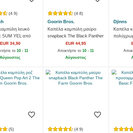
(4.9)
(4.8)
ch
Goorin Bros.
Djinns
καμπύλη λευκό
Καπέλα καμπύλη μαύρο
Καπέλα 
k SUM YEL από
snapback The Black Panther
πολύχρωμ
h
Core Combo The Farm
DNC Flam
EUR 34,90
EUR 44,95
Goorin Bros.
κτήστε το
10 - 11
Αποκτήστε το
10 - 11
Αποκ
Αύγουστος
Αύγουστος
(5)
(4.9)