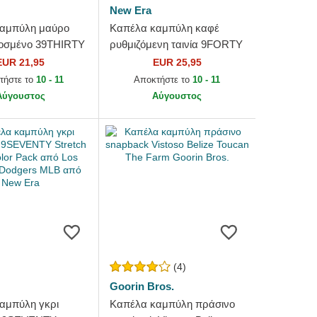
New Era
αμπύλη μαύρο
Καπέλα καμπύλη καφέ
οσμένο 39THIRTY
ρυθμιζόμενη ταινία 9FORTY
g από New Era
League Essential από New
EUR 21,95
EUR 25,95
York Yankees MLB από New
τήστε το
10 - 11
Αποκτήστε το
10 - 11
Era
Αύγουστος
Αύγουστος
(4)
Goorin Bros.
αμπύλη γκρι
Καπέλα καμπύλη πράσινο