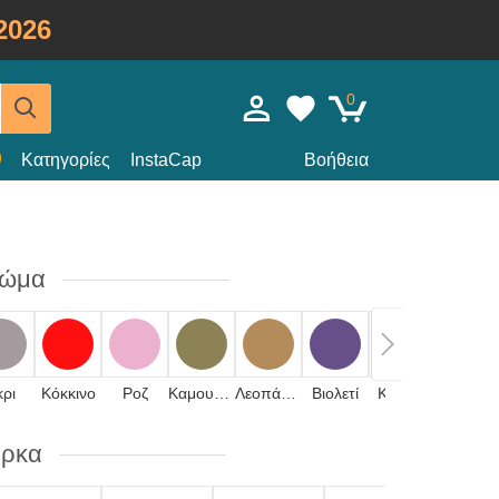
2026
0
Κατηγορίες
InstaCap
Βοήθεια
ρώμα
κρι
Κόκκινο
Ροζ
Καμουφλάζ
Λεοπάρδαλη
Βιολετί
Κίτρινο
Πορτοκαλί
άρκα