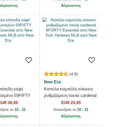
Αύγουστος
Αύγουστος
(4.9)
New Era
πίπεδη καφέ
Καπέλα καμπύλη κόκκινο
σμένο 59FIFTY
ρυθμιζόμενη ταινία cardenal
sential από New
9FORTY Essential από New
EUR 38,95
EUR 25,95
kees MLB από
York Yankees MLB από...
τήστε το
10 - 11
Αποκτήστε το
10 - 11
Αύγουστος
Αύγουστος