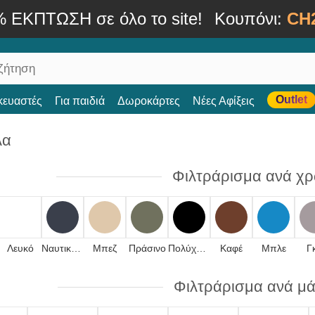
% ΕΚΠΤΩΣΗ σε όλο το site!
Κουπόνι:
CH
Outlet
κευαστές
Για παιδιά
Δωροκάρτες
Νέες Αφίξεις
λα
Φιλτράρισμα ανά χ
Λευκό
Ναυτικό μπλε
Μπεζ
Πράσινο
Πολύχρωμο
Καφέ
Μπλε
Γ
Φιλτράρισμα ανά μ