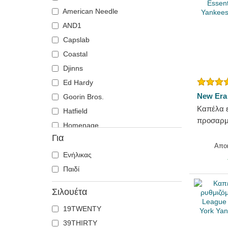
Γατόπαρδος
American Needle
Γερμανικός ποιμενικός
AND1
Γλάρος
Capslab
Γύπας
Coastal
Δελφίνι
Djinns
Δράκος
Ed Hardy
Ελάφι
New Era
Goorin Bros.
Καπέλα 
Ζέβρα
Hatfield
προσαρμ
Ιπποπόταμος
Homenage
Essentia
Για
Καβούρι
Kangol
Yankees
Απο
Καρχαρίας
Kimoa
Ενήλικας
Κατσίκα
Mitchell & Ness
Παιδί
Κογιότ
New Era
Σιλουέτα
Κοράκι
Nike
19TWENTY
Κοτοπουλάκι
Oblack
39THIRTY
Κουκουβάγια
Pica Pica