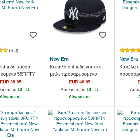
(4.8)
New Era
New Era
επίπεδη μαύρο
Καπέλα επίπεδη ναυτικό
Καπέλα ε
οσμένο 59FIFTY
μπλε προσαρμοσμένο
προσαρμο
l από New York
59FIFTY Icon από New York
Essential
EUR 38,95
EUR 48,95
 MLB από New Era
Yankees MLB από New Era
Dodgers 
κτήστε το
10 - 11
Αποκτήστε το
10 - 11
Αποκ
Αύγουστος
Αύγουστος