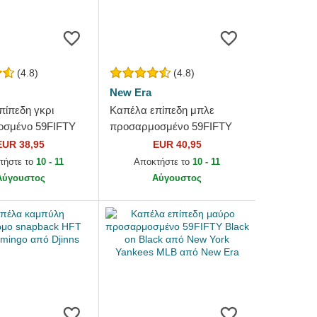
(4.8)
(4.8)
New Era
πίπεδη γκρι
Καπέλα επίπεδη μπλε
σμένο 59FIFTY
προσαρμοσμένο 59FIFTY
 από Los Angeles
Authentic On Field Game
EUR 38,95
EUR 40,95
MLB από New Era
από Los Angeles Dodgers
τήστε το
10 - 11
Αποκτήστε το
10 - 11
MLB από...
Αύγουστος
Αύγουστος