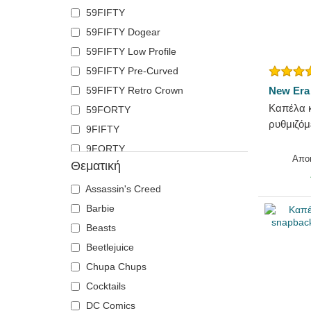
59FIFTY
Κρανίο
Polo Ralph Lauren
59FIFTY Dogear
Κροκόδειλος
Superdry
59FIFTY Low Profile
Λαμπραντόρ ριτρίβερ
The No.1 Face
59FIFTY Pre-Curved
Λέαινα
Von Dutch
59FIFTY Retro Crown
New Era
Λιβελούλα
Wheels And Waves
Καπέλα 
59FORTY
Λιοντάρι
ρυθμιζόμ
9FIFTY
Λύκος
League E
9FORTY
Μέλισσα
York Ya
Απο
Θεματική
9FORTY APEX
Μονόκερος
New Era
9FORTY M-Crown
Μυρμήγκι
Assassin's Creed
9SEVENTY
Ντόμπερμαν
Barbie
9TWENTY
Πάνθηρας
Beasts
A Frame
Πάπια
Beetlejuice
Casual Classic
Περιστέρι
Chupa Chups
E Frame
Πεταλούδα
Cocktails
Open Back
Πήγασος
DC Comics