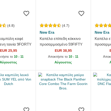
(4.8)
(4.7)
New Era
New Era
καμπύλη καφέ
Καπέλα επίπεδη κόκκινο
Καπέλα ε
ενη ταινία 9FORTY
προσαρμοσμένο 59FIFTY
προσαρμο
ssential από New
Essential από New York
Essential
EUR 25,95
EUR 38,95
nkees MLB από
Yankees MLB από New Era
Dodgers 
κτήστε το
10 - 11
Αποκτήστε το
10 - 11
Αποκ
Αύγουστος
Αύγουστος