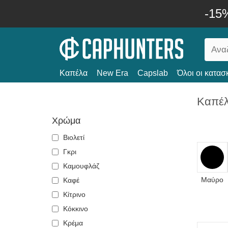
-15
Καπέλα
New Era
Capslab
Όλοι οι κατασ
Καπέ
Χρώμα
Βιολετί
Γκρι
Καμουφλάζ
Μαύρο
Καφέ
Κίτρινο
Κόκκινο
Κρέμα