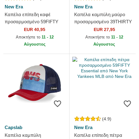
New Era
New Era
Καπέλα επίπεδη καφέ
Καπέλα καμπύλη μαύρο
προσαρμοσμένο 59FIFTY
προσαρμοσμένο 39THIRTY
Authentic On Field από San
Essential από Los Angeles
EUR 40,95
EUR 27,95
Diego Padres MLB από New
Dodgers MLB από New Era
Αποκτήστε το
11 - 12
Αποκτήστε το
11 - 12
Era
Αύγουστος
Αύγουστος
(4.9)
Capslab
New Era
Καπέλα καμπύλη
Καπέλα επίπεδη πέτρα