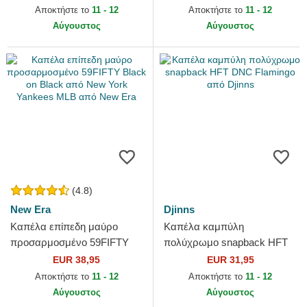
Goorin Bros.
Αποκτήστε το
11 - 12
Αποκτήστε το
11 - 12
Αύγουστος
Αύγουστος
(4.8)
New Era
Djinns
Καπέλα επίπεδη μαύρο
Καπέλα καμπύλη
προσαρμοσμένο 59FIFTY
πολύχρωμο snapback HFT
Black on Black από New
DNC Flamingo από Djinns
EUR 38,95
EUR 31,95
York Yankees MLB από New
Αποκτήστε το
11 - 12
Αποκτήστε το
11 - 12
Era
Αύγουστος
Αύγουστος