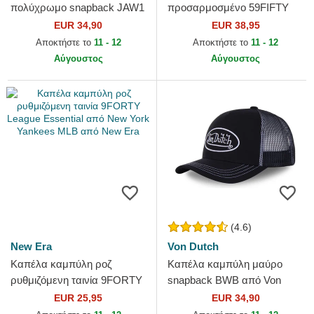
πολύχρωμο snapback JAW1
προσαρμοσμένο 59FIFTY
JAWB Καρχαρίας από
Essential από New York
EUR 34,90
EUR 38,95
Capslab
Yankees MLB από New Era
Αποκτήστε το
11 - 12
Αποκτήστε το
11 - 12
Αύγουστος
Αύγουστος
(4.6)
New Era
Von Dutch
Καπέλα καμπύλη ροζ
Καπέλα καμπύλη μαύρο
ρυθμιζόμενη ταινία 9FORTY
snapback BWB από Von
League Essential από New
Dutch
EUR 25,95
EUR 34,90
York Yankees MLB από New