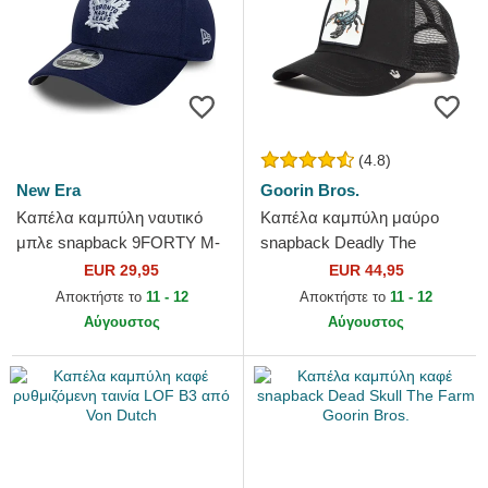
(4.8)
New Era
Goorin Bros.
Καπέλα καμπύλη ναυτικό
Καπέλα καμπύλη μαύρο
μπλε snapback 9FORTY M-
snapback Deadly The
Crown Team από Toronto
Deadliest Scorpion The Farm
EUR 29,95
EUR 44,95
Maple Leafs NHL από New
Goorin Bros.
Αποκτήστε το
11 - 12
Αποκτήστε το
11 - 12
Era
Αύγουστος
Αύγουστος