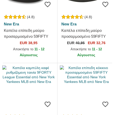
(4.8)
(4.8)
New Era
New Era
Καπέλα επίπεδη μαύρο
Καπέλα επίπεδη μαύρο
προσαρμοσμένο 59FIFTY
προσαρμοσμένο 59FIFTY
Essential από Los Angeles
Authentic On Field Game
EUR 38,95
EUR
40,95
EUR 32,76
Dodgers MLB από New Era
από Chicago White Sox MLB
Αποκτήστε το
11 - 12
Αποκτήστε το
11 - 12
από...
Αύγουστος
Αύγουστος