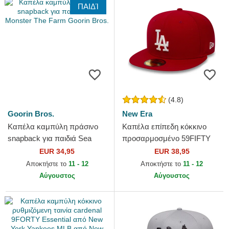
ΠΑΙΔΊ
(4.8)
Goorin Bros.
New Era
Καπέλα καμπύλη πράσινο
Καπέλα επίπεδη κόκκινο
snapback για παιδιά Sea
προσαρμοσμένο 59FIFTY
Monster The Farm Goorin
Essential από Los Angeles
EUR 34,95
EUR 38,95
Bros.
Dodgers MLB από New Era
Αποκτήστε το
11 - 12
Αποκτήστε το
11 - 12
Αύγουστος
Αύγουστος