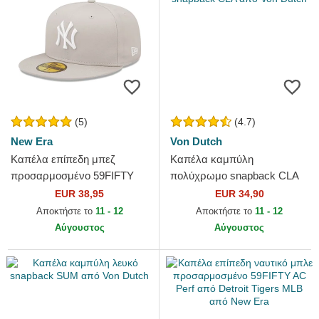
(5)
(4.7)
New Era
Von Dutch
Καπέλα επίπεδη μπεζ
Καπέλα καμπύλη
προσαρμοσμένο 59FIFTY
πολύχρωμο snapback CLA
League Essential από New
από Von Dutch
EUR 38,95
EUR 34,90
York Yankees MLB από New
Αποκτήστε το
11 - 12
Αποκτήστε το
11 - 12
Era
Αύγουστος
Αύγουστος