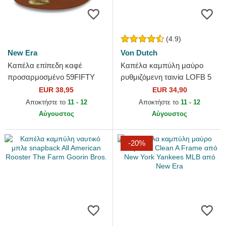
(4.9)
New Era
Von Dutch
Καπέλα επίπεδη καφέ
Καπέλα καμπύλη μαύρο
προσαρμοσμένο 59FIFTY
ρυθμιζόμενη ταινία LOFB 5
League Essential από New
από Von Dutch
EUR 38,95
EUR 34,90
York Yankees MLB από New
Αποκτήστε το
11 - 12
Αποκτήστε το
11 - 12
Era
Αύγουστος
Αύγουστος
-20%