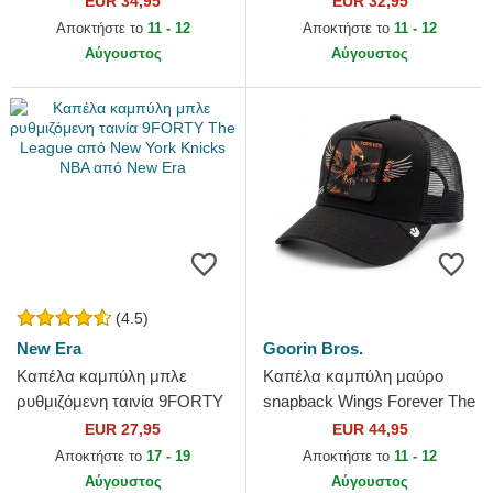
EUR 34,95
EUR 32,95
New York Yankees MLB από
Yankees MLB από New Era
Αποκτήστε το
11 - 12
Αποκτήστε το
11 - 12
New Era
Αύγουστος
Αύγουστος
(4.5)
New Era
Goorin Bros.
Καπέλα καμπύλη μπλε
Καπέλα καμπύλη μαύρο
ρυθμιζόμενη ταινία 9FORTY
snapback Wings Forever The
The League από New York
Farm Goorin Bros.
EUR 27,95
EUR 44,95
Knicks NBA από New Era
Αποκτήστε το
17 - 19
Αποκτήστε το
11 - 12
Αύγουστος
Αύγουστος