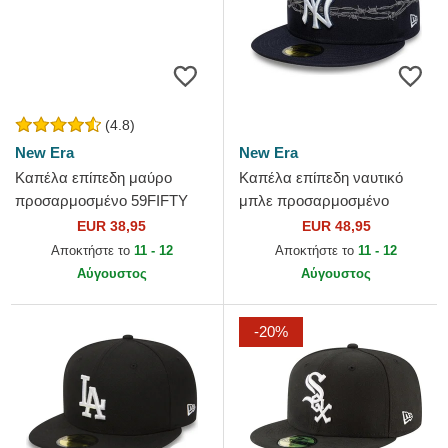
(4.8)
New Era
New Era
Καπέλα επίπεδη μαύρο
Καπέλα επίπεδη ναυτικό
προσαρμοσμένο 59FIFTY
μπλε προσαρμοσμένο
Essential από New York
59FIFTY Icon από New York
EUR 38,95
EUR 48,95
Yankees MLB από New Era
Yankees MLB από New Era
Αποκτήστε το
11 - 12
Αποκτήστε το
11 - 12
Αύγουστος
Αύγουστος
-20%