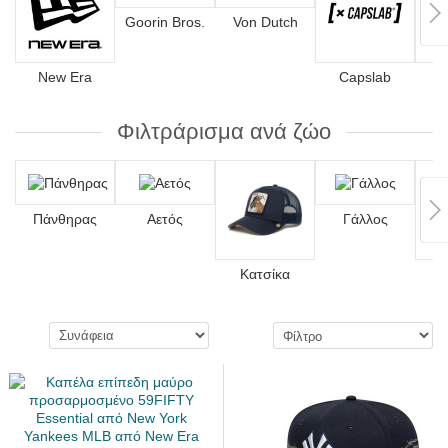
Goorin Bros.
Von Dutch
New Era
Capslab
4
Φιλτράρισμα ανά ζώο
Πάνθηρας
Αετός
Γάλλος
Κατσίκα
Λ