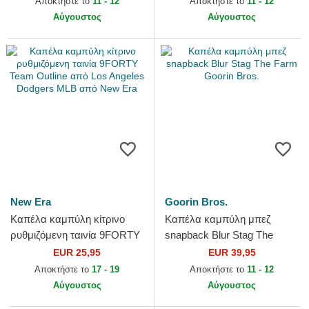
Αποκτήστε το
11 - 12
Αποκτήστε το
11 - 12
Era
Αύγουστος
Αύγουστος
New Era
Goorin Bros.
Καπέλα καμπύλη κίτρινο
Καπέλα καμπύλη μπεζ
ρυθμιζόμενη ταινία 9FORTY
snapback Blur Stag The
Team Outline από Los
Farm Goorin Bros.
EUR 25,95
EUR 39,95
Angeles Dodgers MLB από
Αποκτήστε το
17 - 19
Αποκτήστε το
11 - 12
New...
Αύγουστος
Αύγουστος