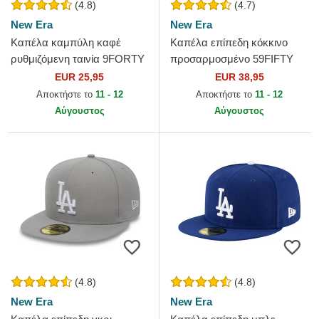
(4.8)
(4.7)
New Era
New Era
Καπέλα καμπύλη καφέ
Καπέλα επίπεδη κόκκινο
ρυθμιζόμενη ταινία 9FORTY
προσαρμοσμένο 59FIFTY
League Essential από New
Essential από New York
EUR 25,95
EUR 38,95
York Yankees MLB από New
Yankees MLB από New Era
Αποκτήστε το
11 - 12
Αποκτήστε το
11 - 12
Era
Αύγουστος
Αύγουστος
(4.8)
(4.8)
New Era
New Era