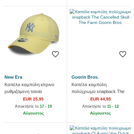
New Era
Goorin Bros.
Καπέλα καμπύλη κίτρινο
Καπέλα καμπύλη
ρυθμιζόμενη ταινία
πολύχρωμο snapback The
9TWENTY League Essential
Cancelled Skull The Farm
EUR 25,95
EUR 44,95
Midi από New York Yankees
Goorin Bros.
Αποκτήστε το
17 - 19
Αποκτήστε το
11 - 12
MLB...
Αύγουστος
Αύγουστος