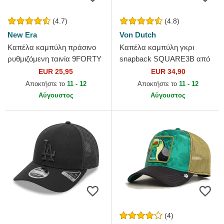
(4.7)
(4.8)
New Era
Von Dutch
Καπέλα καμπύλη πράσινο
Καπέλα καμπύλη γκρι
ρυθμιζόμενη ταινία 9FORTY
snapback SQUARE3B από
League Essential από New
Von Dutch
EUR 25,95
EUR 34,90
York Yankees MLB από...
Αποκτήστε το
11 - 12
Αποκτήστε το
11 - 12
Αύγουστος
Αύγουστος
(4)