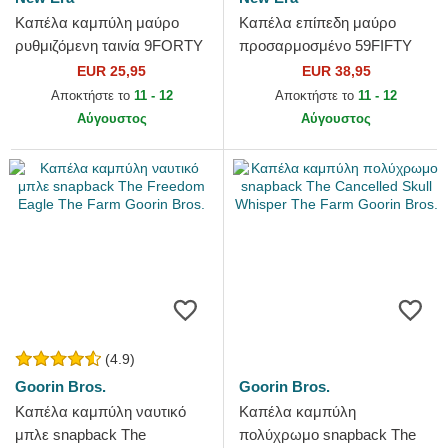
Καπέλα καμπύλη μαύρο
Καπέλα επίπεδη μαύρο
ρυθμιζόμενη ταινία 9FORTY
προσαρμοσμένο 59FIFTY
Essential από Chicago Bulls
Essential από Atlanta Braves
EUR 25,95
EUR 38,95
NBA από New Era
MLB από New Era
Αποκτήστε το
11 - 12
Αποκτήστε το
11 - 12
Αύγουστος
Αύγουστος
(4.9)
Goorin Bros.
Goorin Bros.
Καπέλα καμπύλη ναυτικό
Καπέλα καμπύλη
μπλε snapback The
πολύχρωμο snapback The