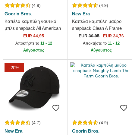
(4.9)
(4.9)
Goorin Bros.
New Era
Καπέλα καμπύλη ναυτικό
Καπέλα καμπύλη μαύρο
μπλε snapback All American
snapback Clean A Frame
Rooster The Farm Goorin
από New York Yankees MLB
EUR 44,95
EUR
30,95
EUR 24,76
Bros.
από New Era
Αποκτήστε το
11 - 12
Αποκτήστε το
11 - 12
Αύγουστος
Αύγουστος
-20%
(4.7)
(4.9)
New Era
Goorin Bros.