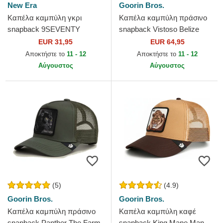
New Era
Goorin Bros.
Καπέλα καμπύλη γκρι
Καπέλα καμπύλη πράσινο
snapback 9SEVENTY
snapback Vistoso Belize
Stretch Snap Color Pack από
Toucan The Farm Goorin
EUR 31,95
EUR 64,95
Los Angeles Dodgers MLB
Bros.
Αποκτήστε το
11 - 12
Αποκτήστε το
11 - 12
από New...
Αύγουστος
Αύγουστος
(5)
(4.9)
Goorin Bros.
Goorin Bros.
Καπέλα καμπύλη πράσινο
Καπέλα καμπύλη καφέ
snapback Panther The Farm
snapback King Mane Man