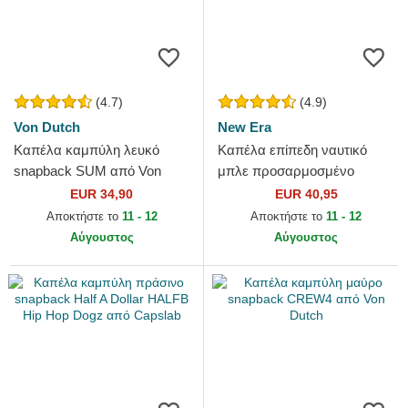
(4.7)
(4.9)
Von Dutch
New Era
Καπέλα καμπύλη λευκό
Καπέλα επίπεδη ναυτικό
snapback SUM από Von
μπλε προσαρμοσμένο
Dutch
59FIFTY AC Perf από Detroit
EUR 34,90
EUR 40,95
Tigers MLB από New Era
Αποκτήστε το
11 - 12
Αποκτήστε το
11 - 12
Αύγουστος
Αύγουστος