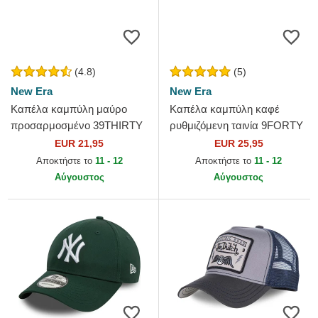
(4.8)
(5)
New Era
New Era
Καπέλα καμπύλη μαύρο
Καπέλα καμπύλη καφέ
προσαρμοσμένο 39THIRTY
ρυθμιζόμενη ταινία 9FORTY
Basic Flag από New Era
League Essential από New
EUR 21,95
EUR 25,95
York Yankees MLB από New
Αποκτήστε το
11 - 12
Αποκτήστε το
11 - 12
Era
Αύγουστος
Αύγουστος