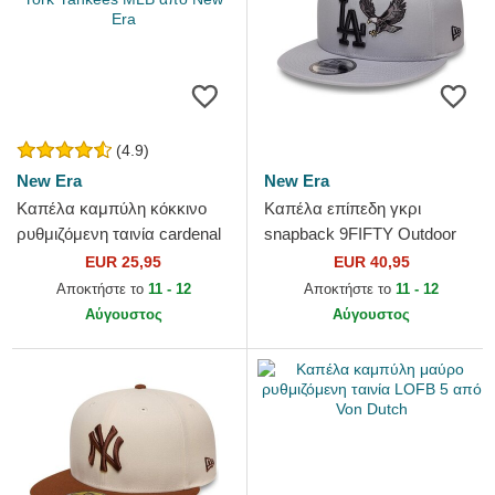
(4.9)
New Era
New Era
Καπέλα καμπύλη κόκκινο
Καπέλα επίπεδη γκρι
ρυθμιζόμενη ταινία cardenal
snapback 9FIFTY Outdoor
9FORTY Essential από New
Icon από Los Angeles
EUR 25,95
EUR 40,95
York Yankees MLB από...
Dodgers MLB από New Era
Αποκτήστε το
11 - 12
Αποκτήστε το
11 - 12
Αύγουστος
Αύγουστος