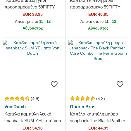
Καπέλα επίπεδη γκρι
Καπέλα επίπεδη μπλε
προσαρμοσμένο 59FIFTY
προσαρμοσμένο 59FIFTY
Essential από Los Angeles
Authentic On Field Game
EUR 38,95
EUR 40,95
Dodgers MLB από New Era
από Los Angeles Dodgers
Αποκτήστε το
11 - 12
Αποκτήστε το
11 - 12
MLB από...
Αύγουστος
Αύγουστος
(4.9)
(4.8)
Von Dutch
Goorin Bros.
Καπέλα καμπύλη λευκό
Καπέλα καμπύλη μαύρο
snapback SUM YEL από Von
snapback The Black Panther
Dutch
Core Combo The Farm
EUR 34,90
EUR 44,95