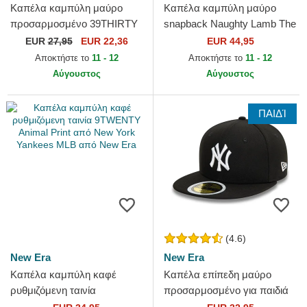
Καπέλα καμπύλη μαύρο
Καπέλα καμπύλη μαύρο
προσαρμοσμένο 39THIRTY
snapback Naughty Lamb The
Classic από New York
Farm Goorin Bros.
EUR
27,95
EUR 22,36
EUR 44,95
Yankees MLB από New Era
Αποκτήστε το
11 - 12
Αποκτήστε το
11 - 12
Αύγουστος
Αύγουστος
ΠΑΙΔΊ
(4.6)
New Era
New Era
Καπέλα καμπύλη καφέ
Καπέλα επίπεδη μαύρο
ρυθμιζόμενη ταινία
προσαρμοσμένο για παιδιά
9TWENTY Animal Print από
59FIFTY από New York