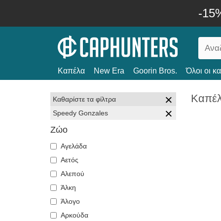
-15
Καπέλα
New Era
Goorin Bros.
Όλοι οι κ
Καπέλ
Καθαρίστε τα φίλτρα
Speedy Gonzales
Ζώο
Αγελάδα
Αετός
Αλεπού
Άλκη
Άλογο
Αρκούδα