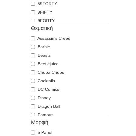
59FORTY
Καρχαρίας
9FIFTY
Κατσίκα
9FORTY
Κογιότ
Θεματική
9FORTY APEX
Κοράκι
9FORTY M-Crown
Assassin's Creed
Κοτοπουλάκι
9SEVENTY
Barbie
Κουκουβάγια
9TWENTY
Beasts
Κρανίο
A Frame
Beetlejuice
Κροκόδειλος
Casual Classic
Chupa Chups
Λαμπραντόρ ριτρίβερ
E Frame
Cocktails
Λέαινα
Open Back
DC Comics
Λιβελούλα
Runner
Disney
Λιοντάρι
The 90s
Dragon Ball
Λύκος
The Ball
Famous
Μέλισσα
Μορφή
The Retro
Harry Potter
Μονόκερος
The Snap
Hip Hop Dogz
Μυρμήγκι
5 Panel