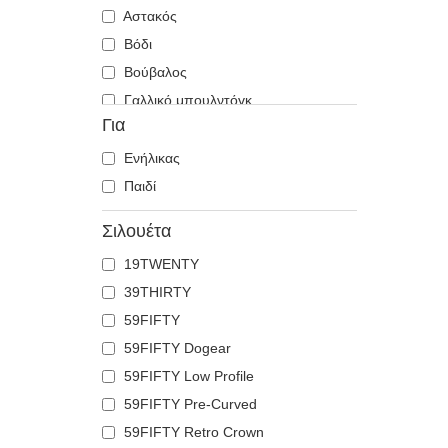
Αστακός
Βόδι
Βούβαλος
Γαλλικό μπουλντόγκ
Για
Γάλλος
Γάτα
Ενήλικας
Γατόπαρδος
Παιδί
Γερμανικός ποιμενικός
Σιλουέτα
Γλάρος
19TWENTY
Γύπας
39THIRTY
Δελφίνι
59FIFTY
Δράκος
59FIFTY Dogear
Ελάφι
59FIFTY Low Profile
Ζέβρα
59FIFTY Pre-Curved
Ιπποπόταμος
59FIFTY Retro Crown
Καβούρι