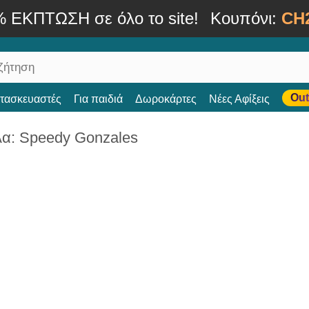
% ΕΚΠΤΩΣΗ σε όλο το site!
Κουπόνι:
CH
Out
ατασκευαστές
Για παιδιά
Δωροκάρτες
Νέες Αφίξεις
α: Speedy Gonzales