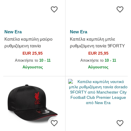
New Era
New Era
Καπέλα καμπύλη μαύρο
Καπέλα καμπύλη μπλε
ρυθμιζόμενη ταινία
ρυθμιζόμενη ταινία 9FORTY
9TWENTY Core από
Seasonal από Manchester
EUR 25,95
EUR 25,95
Newcastle United Football
United Football Club...
Αποκτήστε το
10 - 11
Αποκτήστε το
10 - 11
Club Premier...
Αύγουστος
Αύγουστος