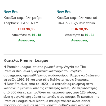
New Era
New Era
Καπέλα καμπύλη μαύρο
Καπέλα καμπύλη ναυτικό
snapback 9SEVENTY
μπλε ρυθμιζόμενη ταινία
Stretch Snap Gradient από
dorado 9FORTY από
EUR 36,95
EUR 30,95
Liverpool Football Club
Manchester City Football
Αποκτήστε το
14 - 18
Αποκτήστε το
10 - 11
Premier...
Club...
Αύγουστος
Αύγουστος
Καπέλα: Premier League
Η Premier League, επίσης γνωστή στην Αγγλία ως The
Premiership, είναι η κορυφαία κατηγορία του αγγλικού
συστήματος πρωταθλήματος ποδοσφαίρου. Άρχισε να διεξάγεται
τη σεζόν 1992-93 και από τότε διεξάγεται χωρίς διακοπές.
Η New Era είναι, από το 1920, μια εταιρεία αφιερωμένη στην
κατασκευή μερικών από τις καλύτερες τάπες. Με περισσότερες
από 500 άδειες και προϊόντα σε περισσότερες από 125 χώρες,
είναι η μεγαλύτερη μάρκα καπακιών στον κόσμο. Τα καπάκια της
Premier League είναι διάσημα και έχει πολλές άλλες σειρές
προσαρμοσμένες σε όλα τα γούστα, ρυθμιζόμενα καπάκια,