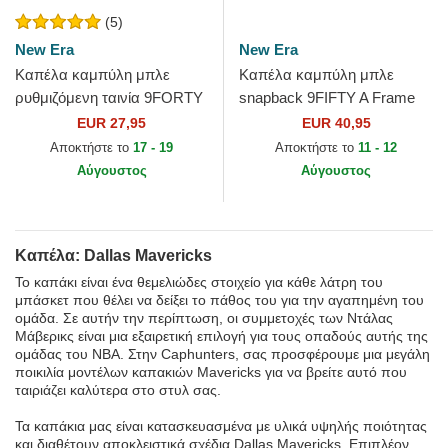
(5)
New Era
New Era
Καπέλα καμπύλη μπλε
Καπέλα καμπύλη μπλε
ρυθμιζόμενη ταινία 9FORTY
snapback 9FIFTY A Frame
The League από Dallas
Precurved Hardwood
EUR 27,95
EUR 40,95
Mavericks NBA από New
Classics από Dallas
Αποκτήστε το
17 - 19
Αποκτήστε το
11 - 12
Era
Mavericks NBA...
Αύγουστος
Αύγουστος
Καπέλα: Dallas Mavericks
Το καπάκι είναι ένα θεμελιώδες στοιχείο για κάθε λάτρη του
μπάσκετ που θέλει να δείξει το πάθος του για την αγαπημένη του
ομάδα. Σε αυτήν την περίπτωση, οι συμμετοχές των Ντάλας
Μάβερικς είναι μια εξαιρετική επιλογή για τους οπαδούς αυτής της
ομάδας του ΝΒΑ. Στην Caphunters, σας προσφέρουμε μια μεγάλη
ποικιλία μοντέλων καπακιών Mavericks για να βρείτε αυτό που
ταιριάζει καλύτερα στο στυλ σας.
Τα καπάκια μας είναι κατασκευασμένα με υλικά υψηλής ποιότητας
και διαθέτουν αποκλειστικά σχέδια Dallas Mavericks. Επιπλέον,