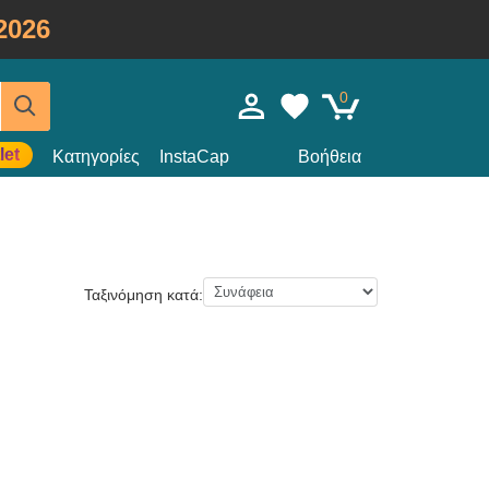
2026
0
let
Κατηγορίες
InstaCap
Βοήθεια
Ταξινόμηση κατά: