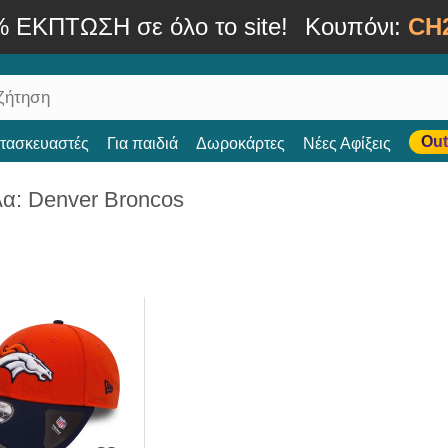
% ΕΚΠΤΩΣΗ σε όλο το site!
Κουπόνι:
CH
Out
ατασκευαστές
Για παιδιά
Δωροκάρτες
Νέες Αφίξεις
α: Denver Broncos