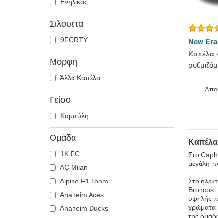
Ενήλικας
Σιλουέτα
9FORTY
New Era
Καπέλα 
Μορφή
ρυθμιζόμ
The Leag
Άλλα Καπέλα
Broncos
Απο
Γείσο
Καμπύλη
Ομάδα
Καπέλα
1K FC
Στο Caphu
μεγάλη π
AC Milan
Alpine F1 Team
Στο ηλεκτ
Broncos. 
Anaheim Aces
υψηλής πο
χρώματα γ
Anaheim Ducks
της ομάδ