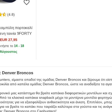
(4.8)
καμπύλη πορτοκαλί
ενη ταινία 9FORTY
ue από Denver
EUR 27,95
 NFL από New Era
κτήστε το
14 - 18
Αύγουστος
: Denver Broncos
nters, είμαστε οπαδοί της ομάδας Denver Broncos και ξέρουμε ότι είστε 
οικιλία από καπέλα ομάδας Denver Broncos, ώστε να αναδείξετε τα αγ
ρονικό μας κατάστημα θα βρείτε καπάκια διαφορετικών μοντέλων και σ
Από τα κλασικά καπάκια snapback μέχρι τα μοντέρνα μοντέλα φορτηγών
ιότητας για να εξασφαλίζουν ανθεκτικότητα και άνεση. Επιπλέον, μπορε
ια να βρείτε το καπάκι που ταιριάζει καλύτερα στα γούστα και τις ανάγ
ας Denver Broncos στο Caphunters!