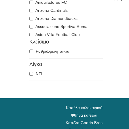
Aniquiladores FC
Arizona Cardinals
Arizona Diamondbacks
Associazione Sportiva Roma
Aston Villa Football Club
Κλείσιμο
Atlanta Braves
Atlanta Falcons
Ρυθμιζόμενη ταινία
Atlanta Hawks
Λίγκα
Boston Bruins
NFL
Boston Celtics
Boston Red Sox
Brooklyn Nets
Carolina Panthers
Charlotte Hornets
Καπέλα καλοκαιριού
Chelsea Football Club
Φθηνά καπέλα
Καπέλα Goorin Bros
Chicago Bears