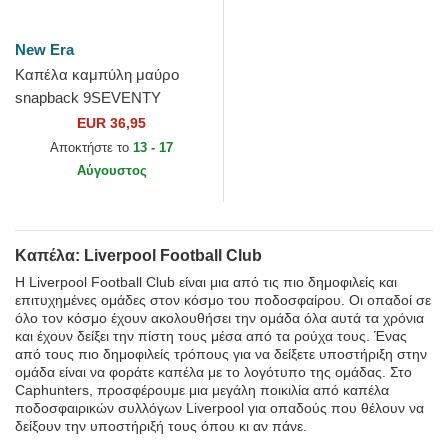
New Era
Καπέλα καμπύλη μαύρο
snapback 9SEVENTY
Stretch Snap Gradient από
EUR 36,95
Liverpool Football Club
Αποκτήστε το
13 - 17
Premier...
Αύγουστος
Καπέλα: Liverpool Football Club
Η Liverpool Football Club είναι μια από τις πιο δημοφιλείς και
επιτυχημένες ομάδες στον κόσμο του ποδοσφαίρου. Οι οπαδοί σε
όλο τον κόσμο έχουν ακολουθήσει την ομάδα όλα αυτά τα χρόνια
και έχουν δείξει την πίστη τους μέσα από τα ρούχα τους. Ένας
από τους πιο δημοφιλείς τρόπους για να δείξετε υποστήριξη στην
ομάδα είναι να φοράτε καπέλα με το λογότυπο της ομάδας. Στο
Caphunters, προσφέρουμε μια μεγάλη ποικιλία από καπέλα
ποδοσφαιρικών συλλόγων Liverpool για οπαδούς που θέλουν να
δείξουν την υποστήριξή τους όπου κι αν πάνε.