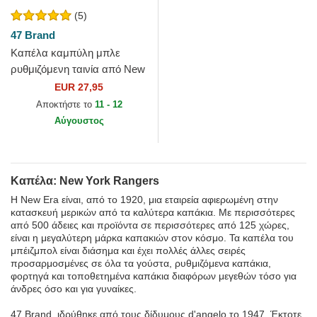
(5)
47 Brand
Καπέλα καμπύλη μπλε
ρυθμιζόμενη ταινία από New
York Rangers NHL από 47
EUR 27,95
Brand
Αποκτήστε το
11 - 12
Αύγουστος
Καπέλα: New York Rangers
Η New Era είναι, από το 1920, μια εταιρεία αφιερωμένη στην
κατασκευή μερικών από τα καλύτερα καπάκια. Με περισσότερες
από 500 άδειες και προϊόντα σε περισσότερες από 125 χώρες,
είναι η μεγαλύτερη μάρκα καπακιών στον κόσμο. Τα καπέλα του
μπέιζμπολ είναι διάσημα και έχει πολλές άλλες σειρές
προσαρμοσμένες σε όλα τα γούστα, ρυθμιζόμενα καπάκια,
φορτηγά και τοποθετημένα καπάκια διαφόρων μεγεθών τόσο για
άνδρες όσο και για γυναίκες.
47 Brand, ιδρύθηκε από τους δίδυμους d'angelo το 1947. Έκτοτε,