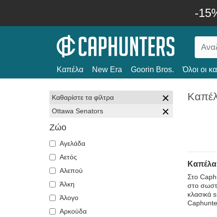
-15
Καπέλα
New Era
Goorin Bros.
Όλοι οι κ
Καπέλ
Καθαρίστε τα φίλτρα
Ottawa Senators
Ζώο
Αγελάδα
Αετός
Καπέλα:
Αλεπού
Στο Caphu
Άλκη
στο σωστό
κλασικά 
Άλογο
Caphunter
Αρκούδα