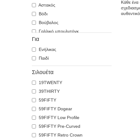
Κάθε ένα 
Αστακός
σχεδιασμο
αυθεντικό
Βόδι
Βούβαλος
Γαλλικό μπουλντόγκ
Για
Γάλλος
Γάτα
Ενήλικας
Γατόπαρδος
Παιδί
Γερμανικός ποιμενικός
Σιλουέτα
Γλάρος
19TWENTY
Γύπας
39THIRTY
Δελφίνι
59FIFTY
Δράκος
59FIFTY Dogear
Ελάφι
59FIFTY Low Profile
Ζέβρα
59FIFTY Pre-Curved
Ιπποπόταμος
59FIFTY Retro Crown
Καβούρι