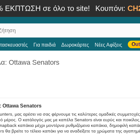
% ΕΚΠΤΩΣΗ σε όλο το site!
Κουπόνι:
CH
Out
ατασκευαστές
Για παιδιά
Δωροκάρτες
Νέες Αφίξεις
α: Ottawa Senators
 Ottawa Senators
nters, μας αρέσει να σας φέρνουμε τις καλύτερες ομαδικές συμμετοχές 
 μέρος. Ο κατάλογός μας με καπέλα Senators είναι ευρύς και ποικίλος,
snapback καπάκια μέχρι μοντέρνα ρυθμιζόμενα καπάκια, δημοφιλή καπ
s θα βρείτε το τέλειο καπάκι για να αναδείξετε τα χρώματα της αγαπη