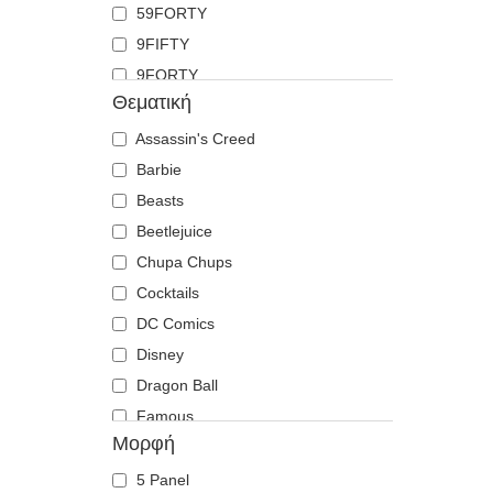
59FORTY
Καρχαρίας
9FIFTY
Κατσίκα
9FORTY
Κογιότ
Θεματική
9FORTY APEX
Κοράκι
9FORTY M-Crown
Assassin's Creed
Κοτοπουλάκι
9SEVENTY
Barbie
Κουκουβάγια
9TWENTY
Beasts
Κρανίο
A Frame
Beetlejuice
Κροκόδειλος
Casual Classic
Chupa Chups
Λαμπραντόρ ριτρίβερ
E Frame
Cocktails
Λέαινα
Open Back
DC Comics
Λιβελούλα
Runner
Disney
Λιοντάρι
The 90s
Dragon Ball
Λύκος
The Ball
Famous
Μέλισσα
Μορφή
The Retro
Fast & Furious
Μονόκερος
The Snap
Harry Potter
Μυρμήγκι
5 Panel