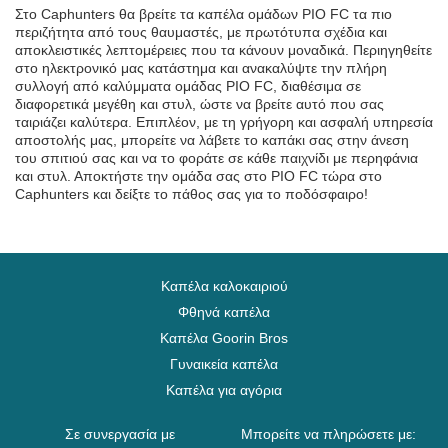
Στο Caphunters θα βρείτε τα καπέλα ομάδων PIO FC τα πιο
περιζήτητα από τους θαυμαστές, με πρωτότυπα σχέδια και
αποκλειστικές λεπτομέρειες που τα κάνουν μοναδικά. Περιηγηθείτε
στο ηλεκτρονικό μας κατάστημα και ανακαλύψτε την πλήρη
συλλογή από καλύμματα ομάδας PIO FC, διαθέσιμα σε
διαφορετικά μεγέθη και στυλ, ώστε να βρείτε αυτό που σας
ταιριάζει καλύτερα. Επιπλέον, με τη γρήγορη και ασφαλή υπηρεσία
αποστολής μας, μπορείτε να λάβετε το καπάκι σας στην άνεση
του σπιτιού σας και να το φοράτε σε κάθε παιχνίδι με περηφάνια
και στυλ. Αποκτήστε την ομάδα σας στο PIO FC τώρα στο
Caphunters και δείξτε το πάθος σας για το ποδόσφαιρο!
Καπέλα καλοκαιριού
Φθηνά καπέλα
Καπέλα Goorin Bros
Γυναικεία καπέλα
Καπέλα για αγόρια
Σε συνεργασία με
Μπορείτε να πληρώσετε με: