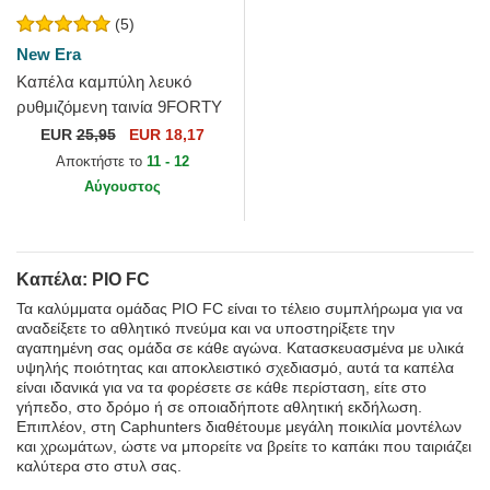
(5)
New Era
Καπέλα καμπύλη λευκό
ρυθμιζόμενη ταινία 9FORTY
Core από PIO FC Kings
EUR
25,95
EUR 18,17
League από New Era
Αποκτήστε το
11 - 12
Αύγουστος
Καπέλα: PIO FC
Τα καλύμματα ομάδας PIO FC είναι το τέλειο συμπλήρωμα για να
αναδείξετε το αθλητικό πνεύμα και να υποστηρίξετε την
αγαπημένη σας ομάδα σε κάθε αγώνα. Κατασκευασμένα με υλικά
υψηλής ποιότητας και αποκλειστικό σχεδιασμό, αυτά τα καπέλα
είναι ιδανικά για να τα φορέσετε σε κάθε περίσταση, είτε στο
γήπεδο, στο δρόμο ή σε οποιαδήποτε αθλητική εκδήλωση.
Επιπλέον, στη Caphunters διαθέτουμε μεγάλη ποικιλία μοντέλων
και χρωμάτων, ώστε να μπορείτε να βρείτε το καπάκι που ταιριάζει
καλύτερα στο στυλ σας.