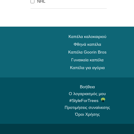
NHL
Brooklyn Nets
Carolina Panthers
Chelsea Football Club
Chicago Bears
Chicago Blackhawks
Καπέλα καλοκαιριού
Chicago Bulls
Φθηνά καπέλα
Καπέλα Goorin Bros
Chicago Cubs
Γυναικεία καπέλα
Chicago White Sox
Καπέλα για αγόρια
Cincinnati Bengals
Cincinnati Reds
Cleveland Browns
Βοήθεια
Ο λογαριασμός μου
Cleveland Cavaliers
#StyleForTrees
Cleveland Cubs
Προτιμήσεις συναίνεσης
Dallas Cowboys
Όροι Χρήσης
Dallas Mavericks
Denver Broncos