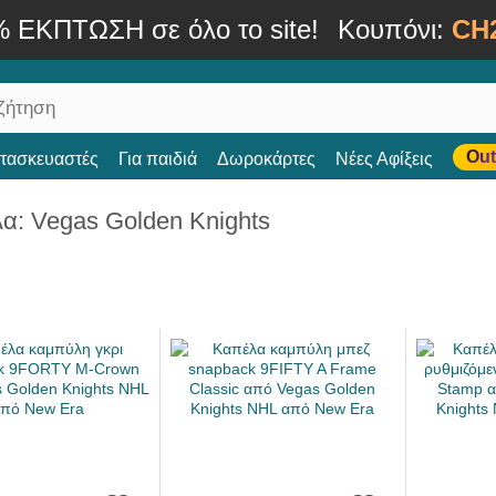
% ΕΚΠΤΩΣΗ σε όλο το site!
Κουπόνι:
CH
Out
ατασκευαστές
Για παιδιά
Δωροκάρτες
Νέες Αφίξεις
α: Vegas Golden Knights