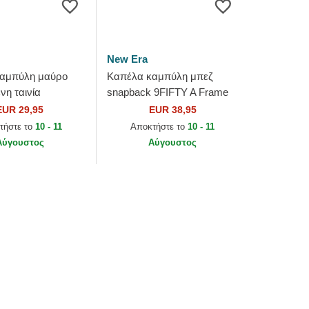
New Era
αμπύλη μαύρο
Καπέλα καμπύλη μπεζ
νη ταινία
snapback 9FIFTY A Frame
 Stamp από
Chainstitch από Vegas
EUR 29,95
EUR 38,95
lden Knights NHL
Golden Knights NHL από
τήστε το
10 - 11
Αποκτήστε το
10 - 11
Era
New Era
Αύγουστος
Αύγουστος