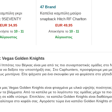
47 Brand
καμπύλη γκρι
Καπέλα καμπύλη μαύρο
k 9SEVENTY
snapback Hitch RF Charlton
Snap Stated από
από Vegas Golden Knights
EUR 34,95
EUR 49,95
lden Knights NHL
NHL από 47 Brand
κτήστε το
10 - 11
Αποκτήστε το
10 - 11
 Era
Αύγουστος
Αύγουστος
 Vegas Golden Knights
 Ιππότες του Βέγκας είναι μια από τις πιο συναρπαστικές ομάδες στο N
α να δείξετε την υποστήριξή σας. Στο Caphunters, προσφέρουμε μια μ
ως μοντέρνα. Είτε ψάχνετε για ένα σκουφάκι για να φορέσετε στο γήπεδο
 μας Vegas Golden Knights είναι φτιαγμένα με υλικά υψηλής ποιότητας
 τα βλέμματα. Από τα καπέλα με το λογότυπο της ομάδας μέχρι τα πιο δ
σε κάθε ντύσιμο. Επιπλέον, τα καπέλα Golden Knights είναι διαθέσιμα
 καλύτερα στο κεφάλι σας. Αγοράστε τώρα ένα καπέλο Golden Knights στ