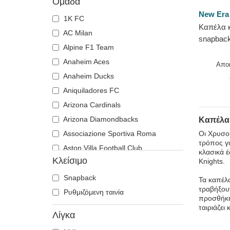
Ομάδα
New Era
1K FC
Καπέλα 
AC Milan
snapbac
Alpine F1 Team
Stretch 
Anaheim Aces
Vegas Go
Απο
από New
Anaheim Ducks
Aniquiladores FC
Arizona Cardinals
Arizona Diamondbacks
Καπέλα:
Associazione Sportiva Roma
Οι Χρυσοί
τρόπος γι
Aston Villa Football Club
κλασικά έ
Κλείσιμο
Knights.
Atlanta Braves
Atlanta Falcons
Snapback
Τα καπέλα
τραβήξουν
Boston Bruins
Ρυθμιζόμενη ταινία
προσθήκη 
Boston Celtics
ταιριάζει
Λίγκα
Boston Red Sox