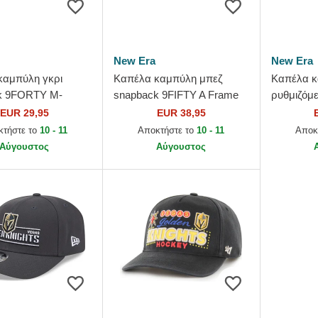
New Era
New Era
καμπύλη γκρι
Καπέλα καμπύλη μπεζ
Καπέλα κ
k 9FORTY M-
snapback 9FIFTY A Frame
ρυθμιζόμε
πό Vegas Golden
Classic από Vegas Golden
9TWENTY
EUR 29,95
EUR 38,95
NHL από New Era
Knights NHL από New Era
Vegas Go
κτήστε το
10 - 11
Αποκτήστε το
10 - 11
Αποκ
από New 
Αύγουστος
Αύγουστος