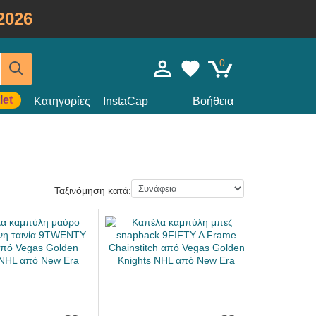
2026
0
let
Κατηγορίες
InstaCap
Βοήθεια
Ταξινόμηση κατά: