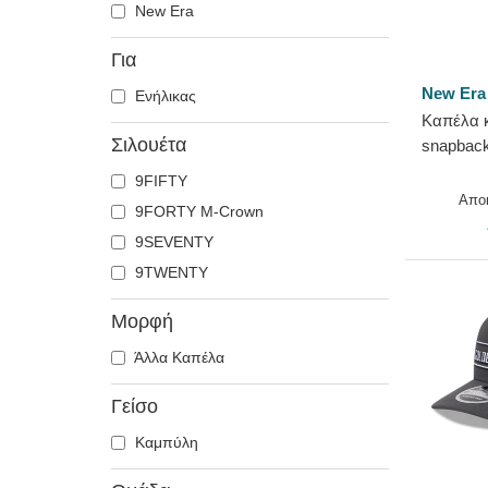
New Era
Για
New Era
Ενήλικας
Καπέλα 
Σιλουέτα
snapbac
Crown α
9FIFTY
Knights 
Απο
9FORTY M-Crown
9SEVENTY
9TWENTY
Μορφή
Άλλα Καπέλα
Γείσο
Καμπύλη