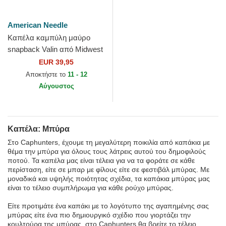
American Needle
Καπέλα καμπύλη μαύρο
snapback Valin από Midwest
Social Club από American
EUR 39,95
Needle
Αποκτήστε το
11 - 12
Αύγουστος
Καπέλα: Μπύρα
Στο Caphunters, έχουμε τη μεγαλύτερη ποικιλία από καπάκια με
θέμα την μπύρα για όλους τους λάτρεις αυτού του δημοφιλούς
ποτού. Τα καπέλα μας είναι τέλεια για να τα φοράτε σε κάθε
περίσταση, είτε σε μπαρ με φίλους είτε σε φεστιβάλ μπύρας. Με
μοναδικά και υψηλής ποιότητας σχέδια, τα καπάκια μπύρας μας
είναι το τέλειο συμπλήρωμα για κάθε ρούχο μπύρας.
Είτε προτιμάτε ένα καπάκι με το λογότυπο της αγαπημένης σας
μπύρας είτε ένα πιο δημιουργικό σχέδιο που γιορτάζει την
κουλτούρα της μπύρας, στο Caphunters θα βρείτε το τέλειο