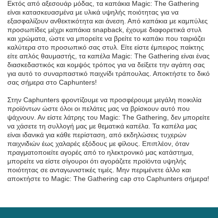
Εκτός από αξεσουάρ μόδας, τα καπάκια Magic: The Gathering
είναι κατασκευασμένα με υλικά υψηλής ποιότητας για να
εξασφαλίζουν ανθεκτικότητα και άνεση. Από καπάκια με καμπύλες
προσωπίδες μέχρι καπάκια snapback, έχουμε διαφορετικά στυλ
και χρώματα, ώστε να μπορείτε να βρείτε το καπάκι που ταιριάζει
καλύτερα στο προσωπικό σας στυλ. Είτε είστε έμπειρος παίκτης
είτε απλός θαυμαστής, τα καπέλα Magic: The Gathering είναι ένας
διασκεδαστικός και κομψός τρόπος για να δείξετε την αγάπη σας
για αυτό το συναρπαστικό παιχνίδι τράπουλας. Αποκτήστε το δικό
σας σήμερα στο Caphunters!
Στην Caphunters φροντίζουμε να προσφέρουμε μεγάλη ποικιλία
προϊόντων ώστε όλοι οι πελάτες μας να βρίσκουν αυτό που
ψάχνουν. Αν είστε λάτρης του Magic: The Gathering, δεν μπορείτε
να χάσετε τη συλλογή μας με θεματικά καπέλα. Τα καπέλα μας
είναι ιδανικά για κάθε περίσταση, από εκδηλώσεις τυχερών
παιχνιδιών έως χαλαρές εξόδους με φίλους. Επιπλέον, όταν
πραγματοποιείτε αγορές από το ηλεκτρονικό μας κατάστημα,
μπορείτε να είστε σίγουροι ότι αγοράζετε προϊόντα υψηλής
ποιότητας σε ανταγωνιστικές τιμές. Μην περιμένετε άλλο και
αποκτήστε το Magic: The Gathering cap στο Caphunters σήμερα!