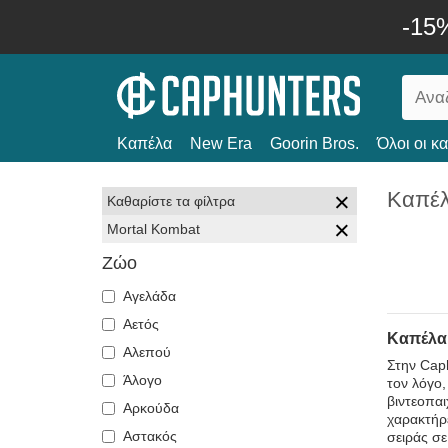
-15
Καπέλα
New Era
Goorin Bros.
Όλοι οι κ
Καπέλ
Καθαρίστε τα φίλτρα
Mortal Kombat
Ζώο
Αγελάδα
Αετός
Καπέλα:
Αλεπού
Στην Cap
Άλογο
τον λόγο
βιντεοπαι
Αρκούδα
χαρακτήρε
Αστακός
σειράς σε