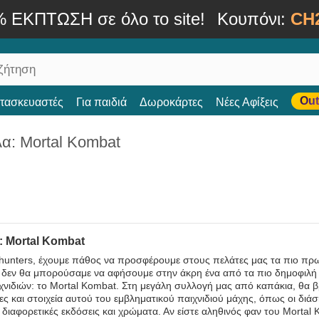
% ΕΚΠΤΩΣΗ σε όλο το site!
Κουπόνι:
CH
Out
ατασκευαστές
Για παιδιά
Δωροκάρτες
Νέες Αφίξεις
α: Mortal Kombat
 Mortal Kombat
hunters, έχουμε πάθος να προσφέρουμε στους πελάτες μας τα πιο πρωτ
, δεν θα μπορούσαμε να αφήσουμε στην άκρη ένα από τα πιο δημοφιλή 
χνιδιών: το Mortal Kombat. Στη μεγάλη συλλογή μας από καπάκια, θα 
ς και στοιχεία αυτού του εμβληματικού παιχνιδιού μάχης, όπως οι διά
 διαφορετικές εκδόσεις και χρώματα. Αν είστε αληθινός φαν του Mortal 