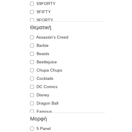
59FORTY
Κατσίκα
9FIFTY
Κογιότ
9FORTY
Κοράκι
Θεματική
9FORTY APEX
Κοτοπουλάκι
9FORTY M-Crown
Assassin's Creed
Κουκουβάγια
9SEVENTY
Barbie
Κρανίο
9TWENTY
Beasts
Κροκόδειλος
A Frame
Beetlejuice
Λαμπραντόρ ριτρίβερ
Casual Classic
Chupa Chups
Λέαινα
E Frame
Cocktails
Λιβελούλα
Open Back
DC Comics
Λιοντάρι
Runner
Disney
Λύκος
The 90s
Dragon Ball
Μέλισσα
The Ball
Famous
Μονόκερος
Μορφή
The Retro
Fast & Furious
Μυρμήγκι
The Snap
Harry Potter
Ντόμπερμαν
5 Panel