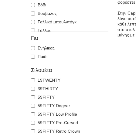
φορέσετε
Βόδι
Στην Cap
Βούβαλος
λόγο αυτό
Γαλλικό μπουλντόγκ
κάθε λεπτ
στο στυλ 
Γάλλος
μάχης με
Για
Γάτα
Γατόπαρδος
Ενήλικας
Γερμανικός ποιμενικός
Παιδί
Γλάρος
Σιλουέτα
Γύπας
19TWENTY
Δελφίνι
39THIRTY
Δράκος
59FIFTY
Ελάφι
59FIFTY Dogear
Ζέβρα
59FIFTY Low Profile
Ιπποπόταμος
59FIFTY Pre-Curved
Καβούρι
59FIFTY Retro Crown
Καρχαρίας