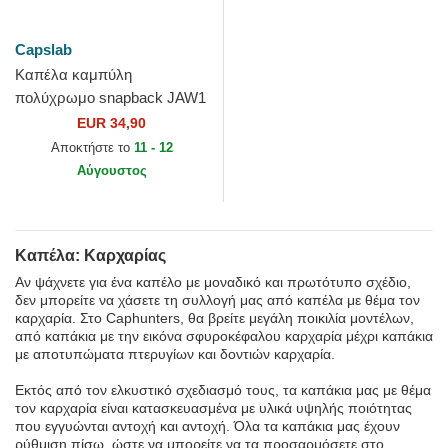
Capslab
Καπέλα καμπύλη
πολύχρωμο snapback JAW1
JAWB Καρχαρίας από
EUR 34,90
Capslab
Αποκτήστε το
11 - 12
Αύγουστος
Καπέλα: Καρχαρίας
Αν ψάχνετε για ένα καπέλο με μοναδικό και πρωτότυπο σχέδιο,
δεν μπορείτε να χάσετε τη συλλογή μας από καπέλα με θέμα τον
καρχαρία. Στο Caphunters, θα βρείτε μεγάλη ποικιλία μοντέλων,
από καπάκια με την εικόνα σφυροκέφαλου καρχαρία μέχρι καπάκια
με αποτυπώματα πτερυγίων και δοντιών καρχαρία.
Εκτός από τον ελκυστικό σχεδιασμό τους, τα καπάκια μας με θέμα
τον καρχαρία είναι κατασκευασμένα με υλικά υψηλής ποιότητας
που εγγυώνται αντοχή και αντοχή. Όλα τα καπάκια μας έχουν
ρύθμιση πίσω, ώστε να μπορείτε να τα προσαρμόσετε στο