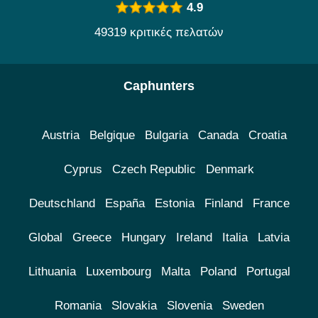
4.9
49319 κριτικές πελατών
Caphunters
Austria
Belgique
Bulgaria
Canada
Croatia
Cyprus
Czech Republic
Denmark
Deutschland
España
Estonia
Finland
France
Global
Greece
Hungary
Ireland
Italia
Latvia
Lithuania
Luxembourg
Malta
Poland
Portugal
Romania
Slovakia
Slovenia
Sweden