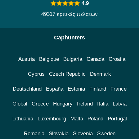
4.9
49317 κριτικές πελατών
Caphunters
Austria
Belgique
Bulgaria
Canada
Croatia
Cyprus
Czech Republic
Denmark
Deutschland
España
Estonia
Finland
France
Global
Greece
Hungary
Ireland
Italia
Latvia
Lithuania
Luxembourg
Malta
Poland
Portugal
Romania
Slovakia
Slovenia
Sweden