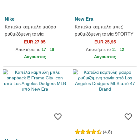
Nike
New Era
Καπέλα καμπύλη μαύρο
Καπέλα καμπύλη μπεζ
ρυθμιζόμενη ταινία
ρυθμιζόμενη ταινία 9FORTY
Primetime Club Structured
Colour Block από Los
EUR 27,95
EUR 25,95
UV Poly Ripstop από Los
Angeles Dodgers MLB από
Αποκτήστε το
17 - 19
Αποκτήστε το
11 - 12
Angeles...
New Era
Αύγουστος
Αύγουστος
(4.8)