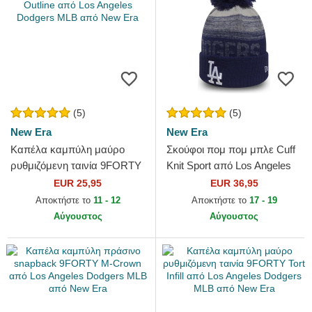
(5)
(5)
New Era
New Era
Καπέλα καμπύλη μαύρο
Σκούφοι πομ πομ μπλε Cuff
ρυθμιζόμενη ταινία 9FORTY
Knit Sport από Los Angeles
Pop Outline από Los Angeles
Dodgers MLB από New Era
EUR 25,95
EUR 36,95
Dodgers MLB από New Era
Αποκτήστε το
11 - 12
Αποκτήστε το
17 - 19
Αύγουστος
Αύγουστος