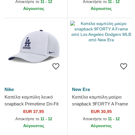
Los Angeles Dodgers MLB
από Los Angeles Dodgers...
Αποκτήστε το
11 - 12
Αποκτήστε το
11 - 12
από New Era
Αύγουστος
Αύγουστος
Nike
New Era
Καπέλα καμπύλη λευκό
Καπέλα καμπύλη μαύρο
snapback Primetime Dri-Fit
snapback 9FORTY A Frame
Rise Structured από Los
από Los Angeles Dodgers
EUR 37,95
EUR 30,95
Angeles Dodgers MLB από
MLB από New Era
Αποκτήστε το
11 - 12
Αποκτήστε το
11 - 12
Nike
Αύγουστος
Αύγουστος