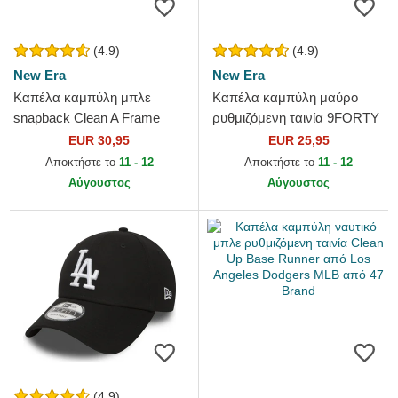
(4.9)
(4.9)
New Era
New Era
Καπέλα καμπύλη μπλε
Καπέλα καμπύλη μαύρο
snapback Clean A Frame
ρυθμιζόμενη ταινία 9FORTY
από Los Angeles Dodgers
League Essential από Los
EUR 30,95
EUR 25,95
MLB από New Era
Angeles Dodgers MLB από...
Αποκτήστε το
11 - 12
Αποκτήστε το
11 - 12
Αύγουστος
Αύγουστος
(4.9)