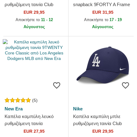
ρυθμιζόμενη ταινία Club
snapback 9FORTY A Frame
Structured Uv Poly Ripstop
Floral από Los Angeles
EUR 29,95
EUR 31,95
από Los Angeles Dodgers...
Dodgers MLB από New Era
Αποκτήστε το
11 - 12
Αποκτήστε το
17 - 19
Αύγουστος
Αύγουστος
(5)
New Era
Nike
Καπέλα καμπύλη λευκό
Καπέλα καμπύλη μπλε
ρυθμιζόμενη ταινία
ρυθμιζόμενη ταινία Club
9TWENTY Core Classic από
Structured UV Poly Ripstop
EUR 27,95
EUR 29,95