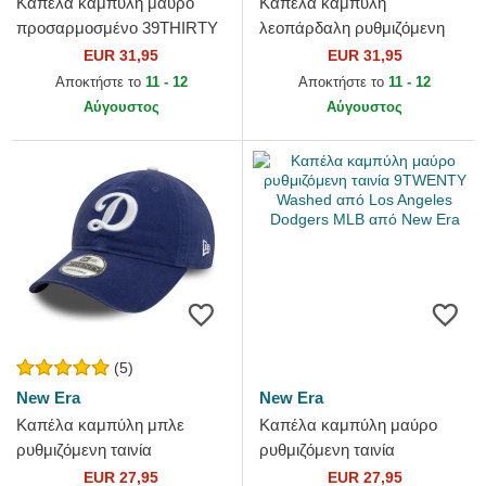
Καπέλα καμπύλη μαύρο
Καπέλα καμπύλη
προσαρμοσμένο 39THIRTY
λεοπάρδαλη ρυθμιζόμενη
M-Crown A Frame από Los
ταινία 9FORTY Leopard
EUR 31,95
EUR 31,95
Angeles Dodgers MLB από
Cosy από Los Angeles
Αποκτήστε το
11 - 12
Αποκτήστε το
11 - 12
New Era
Dodgers MLB από...
Αύγουστος
Αύγουστος
(5)
New Era
New Era
Καπέλα καμπύλη μπλε
Καπέλα καμπύλη μαύρο
ρυθμιζόμενη ταινία
ρυθμιζόμενη ταινία
9TWENTY Core Classic από
9TWENTY Washed από Los
EUR 27,95
EUR 27,95