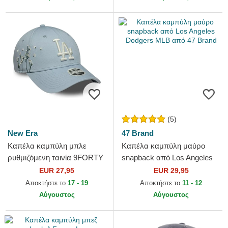
(5)
New Era
47 Brand
Καπέλα καμπύλη μπλε
Καπέλα καμπύλη μαύρο
ρυθμιζόμενη ταινία 9FORTY
snapback από Los Angeles
Floral Icon από Los Angeles
Dodgers MLB από 47 Brand
EUR 27,95
EUR 29,95
Dodgers MLB από New Era
Αποκτήστε το
17 - 19
Αποκτήστε το
11 - 12
Αύγουστος
Αύγουστος