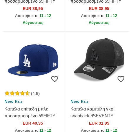
προσαρμοσμένο 59FIFTY
προσαρμοσμένο 59FIFTY
Essential από Los Angeles
Essential από Los Angeles
EUR 38,95
EUR 38,95
Dodgers MLB από New Era
Dodgers MLB από New Era
Αποκτήστε το
11 - 12
Αποκτήστε το
11 - 12
Αύγουστος
Αύγουστος
(4.8)
New Era
New Era
Καπέλα επίπεδη μπλε
Καπέλα καμπύλη γκρι
προσαρμοσμένο 59FIFTY
snapback 9SEVENTY
Authentic On Field Game
Stretch Snap Color Pack από
EUR 40,95
EUR 31,95
από Los Angeles Dodgers
Los Angeles Dodgers MLB
Αποκτήστε το
11 - 12
Αποκτήστε το
11 - 12