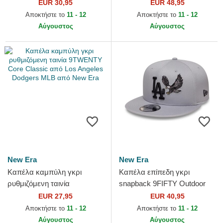
Essential από Los Angeles
Star Game από Los Angeles
EUR 30,95
EUR 48,95
Dodgers MLB από New Era
Dodgers MLB από New Era
Αποκτήστε το
11 - 12
Αποκτήστε το
11 - 12
Αύγουστος
Αύγουστος
New Era
New Era
Καπέλα καμπύλη γκρι
Καπέλα επίπεδη γκρι
ρυθμιζόμενη ταινία
snapback 9FIFTY Outdoor
9TWENTY Core Classic από
Icon από Los Angeles
EUR 27,95
EUR 40,95
Los Angeles Dodgers MLB
Dodgers MLB από New Era
Αποκτήστε το
11 - 12
Αποκτήστε το
11 - 12
από New Era
Αύγουστος
Αύγουστος