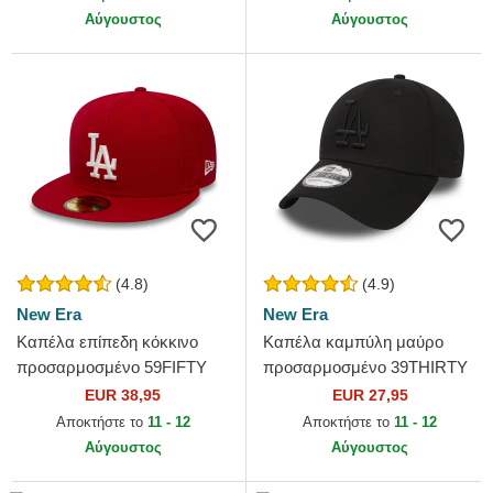
MLB από...
από New...
Αύγουστος
Αύγουστος
(4.8)
(4.9)
New Era
New Era
Καπέλα επίπεδη κόκκινο
Καπέλα καμπύλη μαύρο
προσαρμοσμένο 59FIFTY
προσαρμοσμένο 39THIRTY
Essential από Los Angeles
Essential από Los Angeles
EUR 38,95
EUR 27,95
Dodgers MLB από New Era
Dodgers MLB από New Era
Αποκτήστε το
11 - 12
Αποκτήστε το
11 - 12
Αύγουστος
Αύγουστος