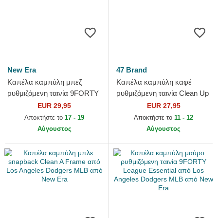
New Era
47 Brand
Καπέλα καμπύλη μπεζ
Καπέλα καμπύλη καφέ
ρυθμιζόμενη ταινία 9FORTY
ρυθμιζόμενη ταινία Clean Up
City Icon από Los Angeles
No Loop Label από Los
EUR 29,95
EUR 27,95
Dodgers MLB από New Era
Angeles Dodgers MLB από
Αποκτήστε το
17 - 19
Αποκτήστε το
11 - 12
47...
Αύγουστος
Αύγουστος