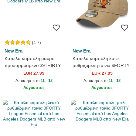
(4.7)
New Era
New Era
Καπέλα καμπύλη μαύρο
Καπέλα καμπύλη καφέ
προσαρμοσμένο 39THIRTY
ρυθμιζόμενη ταινία 9FORTY
Essential από Los Angeles
Tonal Icon από Los Angeles
EUR 27,95
EUR 27,95
Dodgers MLB από New Era
Dodgers MLB από New Era
Αποκτήστε το
11 - 12
Αποκτήστε το
11 - 12
Αύγουστος
Αύγουστος