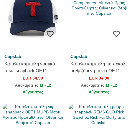
Capslab
Capslab
Καπέλα καμπύλη ναυτικό
Καπέλα καμπύλη πορτοκαλί
μπλε snapback OET1
ρυθμιζόμενη ταινία OET1
LAN2B Campeones: Ολιβερ
PRIB Campeones: Μπέντζι
EUR 34,90
EUR 34,90
Ατομ Πρωταθλητές: Oliver
Πράις Πρωταθλητές:...
Αποκτήστε το
11 - 12
Αποκτήστε το
11 - 12
και...
Αύγουστος
Αύγουστος