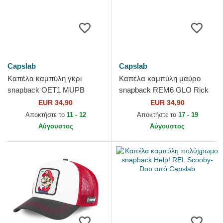
Capslab
Capslab
Καπέλα καμπύλη γκρι
Καπέλα καμπύλη μαύρο
snapback OET1 MUPB
snapback REM6 GLO Rick
Μαρκ Λέντερς
Sanchez Rick και Morty από
EUR 34,90
EUR 34,90
Πρωταθλητές: Oliver και
Capslab
Αποκτήστε το
11 - 12
Αποκτήστε το
17 - 19
Benji από Capslab
Αύγουστος
Αύγουστος