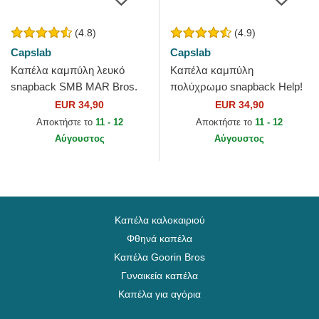
(4.8)
(4.9)
Capslab
Capslab
Καπέλα καμπύλη λευκό
Καπέλα καμπύλη
snapback SMB MAR Bros.
πολύχρωμο snapback Help!
Mario Super Mario Bros. από
REL Scooby-Doo από
EUR 34,90
EUR 34,90
Capslab
Capslab
Αποκτήστε το
11 - 12
Αποκτήστε το
11 - 12
Αύγουστος
Αύγουστος
Καπέλα καλοκαιριού
Φθηνά καπέλα
Καπέλα Goorin Bros
Γυναικεία καπέλα
Καπέλα για αγόρια