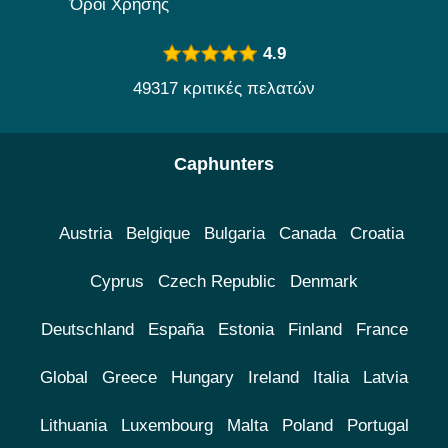
Όροι Χρήσης
4.9
49317 κριτικές πελατών
Caphunters
Austria
Belgique
Bulgaria
Canada
Croatia
Cyprus
Czech Republic
Denmark
Deutschland
España
Estonia
Finland
France
Global
Greece
Hungary
Ireland
Italia
Latvia
Lithuania
Luxembourg
Malta
Poland
Portugal