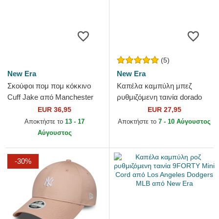
(5)
New Era
New Era
Σκούφοι πομ πομ κόκκινο
Καπέλα καμπύλη μπεζ
Cuff Jake από Manchester
ρυθμιζόμενη ταινία dorado
United Football Club Premier
9FORTY Metallic από New
EUR 36,95
EUR 27,95
League από New Era
York Yankees MLB από New
Αποκτήστε το
13 - 17
Αποκτήστε το
7 - 10 Αύγουστος
Era
Αύγουστος
-30%