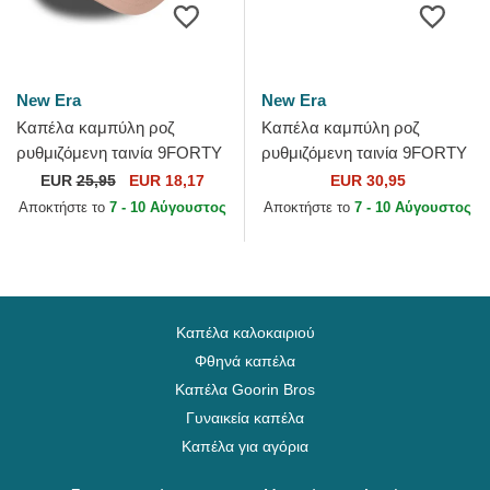
New Era
New Era
Καπέλα καμπύλη ροζ
Καπέλα καμπύλη ροζ
ρυθμιζόμενη ταινία 9FORTY
ρυθμιζόμενη ταινία 9FORTY
Mini από New York Yankees
Mini Cord από Los Angeles
EUR
25,95
EUR 18,17
EUR 30,95
MLB από New Era
Dodgers MLB από New Era
Αποκτήστε το
7 - 10 Αύγουστος
Αποκτήστε το
7 - 10 Αύγουστος
Καπέλα καλοκαιριού
Φθηνά καπέλα
Καπέλα Goorin Bros
Γυναικεία καπέλα
Καπέλα για αγόρια