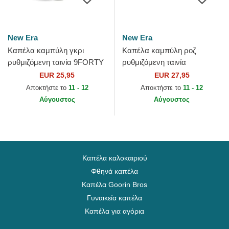
New Era
New Era
Καπέλα καμπύλη γκρι
Καπέλα καμπύλη ροζ
ρυθμιζόμενη ταινία 9FORTY
ρυθμιζόμενη ταινία
Tonal από New York
9TWENTY Pattern Spring
EUR 25,95
EUR 27,95
Yankees MLB από New Era
Training Fan Pack 2025 από
Αποκτήστε το
11 - 12
Αποκτήστε το
11 - 12
Los...
Αύγουστος
Αύγουστος
Καπέλα καλοκαιριού
Φθηνά καπέλα
Καπέλα Goorin Bros
Γυναικεία καπέλα
Καπέλα για αγόρια