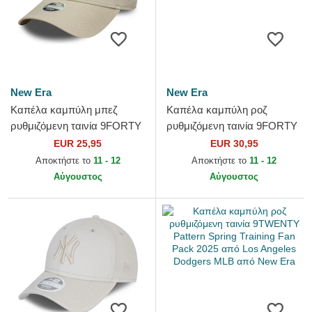
New Era
New Era
Καπέλα καμπύλη μπεζ
Καπέλα καμπύλη ροζ
ρυθμιζόμενη ταινία 9FORTY
ρυθμιζόμενη ταινία 9FORTY
League Essential από Los
Mini Cord από Los Angeles
EUR 25,95
EUR 30,95
Angeles Dodgers MLB από...
Dodgers MLB από New Era
Αποκτήστε το
11 - 12
Αποκτήστε το
11 - 12
Αύγουστος
Αύγουστος