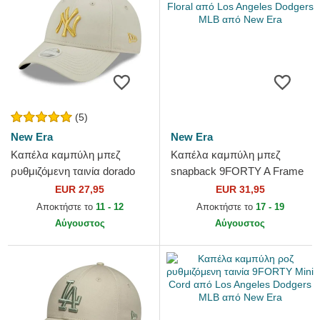
(5)
New Era
New Era
Καπέλα καμπύλη μπεζ
Καπέλα καμπύλη μπεζ
ρυθμιζόμενη ταινία dorado
snapback 9FORTY A Frame
9FORTY Metallic από New
Floral από Los Angeles
EUR 27,95
EUR 31,95
York Yankees MLB από New
Dodgers MLB από New Era
Αποκτήστε το
11 - 12
Αποκτήστε το
17 - 19
Era
Αύγουστος
Αύγουστος