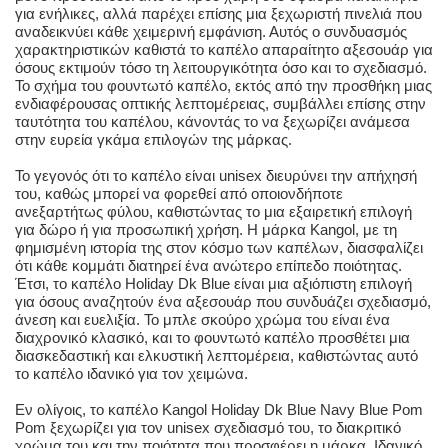
για ενήλικες, αλλά παρέχει επίσης μια ξεχωριστή πινελιά που
αναδεικνύει κάθε χειμερινή εμφάνιση. Αυτός ο συνδυασμός
χαρακτηριστικών καθιστά το καπέλο απαραίτητο αξεσουάρ για
όσους εκτιμούν τόσο τη λειτουργικότητα όσο και το σχεδιασμό.
Το σχήμα του φουντωτό καπέλο, εκτός από την προσθήκη μιας
ενδιαφέρουσας οπτικής λεπτομέρειας, συμβάλλει επίσης στην
ταυτότητα του καπέλου, κάνοντάς το να ξεχωρίζει ανάμεσα
στην ευρεία γκάμα επιλογών της μάρκας.
Το γεγονός ότι το καπέλο είναι unisex διευρύνει την απήχησή
του, καθώς μπορεί να φορεθεί από οποιονδήποτε
ανεξαρτήτως φύλου, καθιστώντας το μια εξαιρετική επιλογή
για δώρο ή για προσωπική χρήση. Η μάρκα Kangol, με τη
φημισμένη ιστορία της στον κόσμο των καπέλων, διασφαλίζει
ότι κάθε κομμάτι διατηρεί ένα ανώτερο επίπεδο ποιότητας.
Έτσι, το καπέλο Holiday Dk Blue είναι μια αξιόπιστη επιλογή
για όσους αναζητούν ένα αξεσουάρ που συνδυάζει σχεδιασμό,
άνεση και ευελιξία. Το μπλε σκούρο χρώμα του είναι ένα
διαχρονικό κλασικό, και το φουντωτό καπέλο προσθέτει μια
διασκεδαστική και ελκυστική λεπτομέρεια, καθιστώντας αυτό
το καπέλο ιδανικό για τον χειμώνα.
Εν ολίγοις, το καπέλο Kangol Holiday Dk Blue Navy Blue Pom
Pom ξεχωρίζει για τον unisex σχεδιασμό του, το διακριτικό
χρώμα του και την ποιότητα που προσφέρει η μάρκα. Ιδανικό