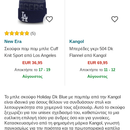
(5)
New Era
Kangol
Σκούφοι πομ πομ μπλε Cuff
Μπερέδες γκρι 504 Dk
Knit Sport από Los Angeles
Flannel από Kangol
Dodgers MLB από New Era
EUR 36,95
EUR 69,95
Αποκτήστε το
17 - 19
Αποκτήστε το
11 - 12
Αύγουστος
Αύγουστος
Το μπλε σκούφο Holiday Dk Blue με πομπόμ από την Kangol
είναι ιδανικό για όσους θέλουν να συνδυάσουν στυλ και
λειτουργικότητα στα χειμερινά τους αξεσουάρ. Αυτό το σκούφο
ξεχωρίζει για τον unisex σχεδιασμό του, καθιστώντας το μια
ευέλικτη επιλογή τόσο για άνδρες όσο και για γυναίκες.
Κατασκευασμένο από τη φημισμένη μάρκα Kangol, γνωστή
παγκοσμίως για την ποιότητα και τα πρωτοποριακά καπέλα