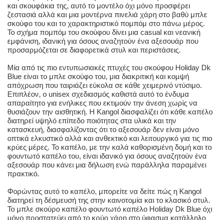
και σκουφάκια της, αυτό το μοντέλο όχι μόνο προσφέρει
ζεστασιά αλλά και μια μοντέρνα πινελιά χάρη στο βαθύ μπλε
σκούφο του και το χαρακτηριστικό πομπόμ στο πάνω μέρος.
Το σχήμα πομπόμ του σκούφου δίνει μια casual και νεανική
εμφάνιση, ιδανική για όσους αναζητούν ένα αξεσουάρ που
προσαρμόζεται σε διαφορετικά στυλ και περιστάσεις.
Μία από τις πιο εντυπωσιακές πτυχές του σκούφου Holiday Dk
Blue είναι το μπλε σκούφο του, μια διακριτική και κομψή
απόχρωση που ταιριάζει εύκολα σε κάθε χειμερινό ντύσιμο.
Επιπλέον, ο unisex σχεδιασμός καθιστά αυτό το ένδυμα
απαραίτητο για ενήλικες που εκτιμούν την άνεση χωρίς να
θυσιάζουν την αισθητική. Η Kangol διασφαλίζει ότι κάθε καπέλο
διατηρεί υψηλό επίπεδο ποιότητας στα υλικά και την
κατασκευή, διασφαλίζοντας ότι το αξεσουάρ δεν είναι μόνο
οπτικά ελκυστικό αλλά και ανθεκτικό και λειτουργικό για τις πιο
κρύες μέρες. Το καπέλο, με την καλά καθορισμένη δομή και το
φουντωτό καπέλο του, είναι ιδανικό για όσους αναζητούν ένα
αξεσουάρ που κάνει μια δήλωση ενώ παράλληλα παραμένει
πρακτικό.
Φορώντας αυτό το καπέλο, μπορείτε να δείτε πώς η Kangol
διατηρεί τη δέσμευσή της στην καινοτομία και το κλασικό στυλ.
Το μπλε σκούρο καπέλο φουντωτό καπέλο Holiday Dk Blue όχι
μόνο προστατεύει από το κρύο χάρη στο ύφασμα κατάλληλο