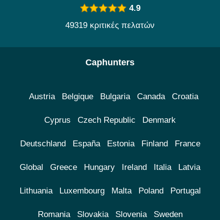
4.9
49319 κριτικές πελατών
Caphunters
Austria
Belgique
Bulgaria
Canada
Croatia
Cyprus
Czech Republic
Denmark
Deutschland
España
Estonia
Finland
France
Global
Greece
Hungary
Ireland
Italia
Latvia
Lithuania
Luxembourg
Malta
Poland
Portugal
Romania
Slovakia
Slovenia
Sweden