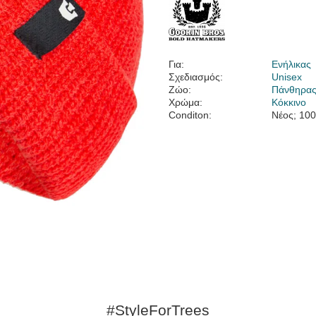
Για:
Ενήλικας
Σχεδιασμός:
Unisex
Ζώο:
Πάνθηρα
Χρώμα:
Κόκκινο
Conditon:
Νέος; 10
#StyleForTrees