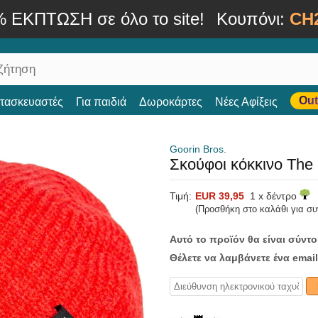
% ΕΚΠΤΩΣΗ σε όλο το site!
Κουπόνι:
CH
Out
ατασκευαστές
Για παιδιά
Δωροκάρτες
Νέες Αφίξεις
Goorin Bros.
Σκούφοι κόκκινο The 
Τιμή:
EUR 39,95
1 x δέντρο
(Προσθήκη στο καλάθι για σ
Αυτό το προϊόν θα είναι σύντ
Θέλετε να λαμβάνετε ένα email