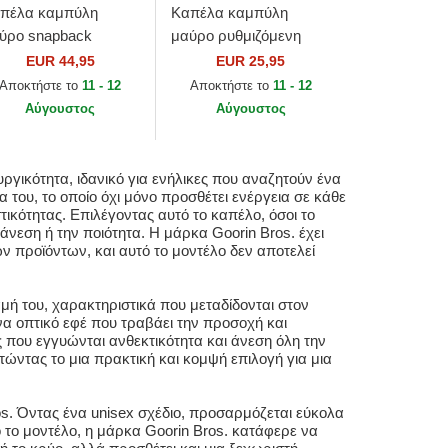
πέλα καμπύλη
Καπέλα καμπύλη
ύρο snapback
μαύρο ρυθμιζόμενη
rength Panther Suede
ταινία 9TWENTY
EUR 44,95
EUR 25,95
e Farm Goorin Bros.
League Essential από
Αποκτήστε το
11 - 12
Αποκτήστε το
11 - 12
New York Yankees MLB
Αύγουστος
Αύγουστος
από New...
υργικότητα, ιδανικό για ενήλικες που αναζητούν ένα
 του, το οποίο όχι μόνο προσθέτει ενέργεια σε κάθε
ικότητας. Επιλέγοντας αυτό το καπέλο, όσοι το
εση ή την ποιότητα. Η μάρκα Goorin Bros. έχει
 προϊόντων, και αυτό το μοντέλο δεν αποτελεί
μή του, χαρακτηριστικά που μεταδίδονται στον
να οπτικό εφέ που τραβάει την προσοχή και
 που εγγυώνται ανθεκτικότητα και άνεση όλη την
ώντας το μια πρακτική και κομψή επιλογή για μια
ros. Όντας ένα unisex σχέδιο, προσαρμόζεται εύκολα
 το μοντέλο, η μάρκα Goorin Bros. κατάφερε να