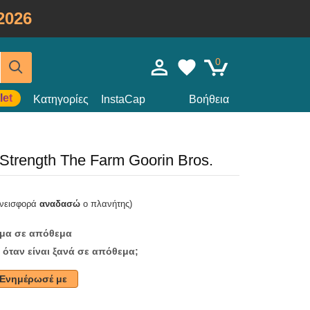
2026
0
let
Κατηγορίες
InstaCap
Βοήθεια
Strength The Farm Goorin Bros.
υνεισφορά
αναδασώ
ο πλανήτης)
ομα σε απόθεμα
 όταν είναι ξανά σε απόθεμα;
Ενημέρωσέ με