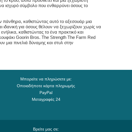
ή το κρύο, αλλά προσθέτει και μια ξεχωριστή
 ένα ισχυρό σύμβολο που ενθαρρύνει όσους το
τον πάνθηρα, καθιστώντας αυτό το αξεσουάρ μια
ι ιδανική για όσους θέλουν να ξεχωρίζουν χωρίς να
 ενήλικα, καθιστώντας το ένα πρακτικό και
κουφάκι Goorin Bros. The Strength The Farm Red
υν μια πινελιά δύναμης και στυλ στην
Μπορείτε να πληρώσετε με:
Οποιαδήποτε κάρτα πληρωμής
PayPal
Μεταγραφές 24
Βρείτε μας σε: