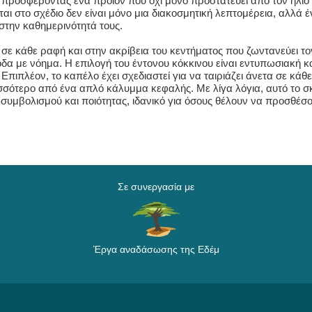
ή, προσφέροντας ένα προϊόν που όχι μόνο προστατεύει από τον ήλιο 
αι στο σχέδιο δεν είναι μόνο μια διακοσμητική λεπτομέρεια, αλλά
στην καθημερινότητά τους.
ς σε κάθε ραφή και στην ακρίβεια του κεντήματος που ζωντανεύει 
α με νόημα. Η επιλογή του έντονου κόκκινου είναι εντυπωσιακή κα
πιπλέον, το καπέλο έχει σχεδιαστεί για να ταιριάζει άνετα σε κάθε
σσότερο από ένα απλό κάλυμμα κεφαλής. Με λίγα λόγια, αυτό το σ
 συμβολισμού και ποιότητας, ιδανικό για όσους θέλουν να προσθέσο
Σε συνεργασία με
Έργα αναδάσωσης της Εδέμ