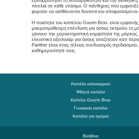
εξισορροπήσει τη λειτουργικότητα και την αισθητικ
πινελιά σε κάθε ντύσιμο. Ο πάνθηρας που εμφανίζετ
φορούν να αισθάνονται δυνατοί και αποφασισμένοι 
Η ποιότητα του καπέλου Goorin Bros. είναι εμφανή
μακροπρόθεσμη επένδυση για όσους εκτιμούν τη μόδ
χάσουν την χαρακτηριστική κομψότητα της μάρκας. Ε
ελκυστικό αξεσουάρ για όσους αναζητούν κάτι περι
Panther είναι ένας τέλειος συνδυασμός σχεδιασμού,
καθημερινότητά τους.
Καπέλα καλοκαιριού
Φθηνά καπέλα
Καπέλα Goorin Bros
Γυναικεία καπέλα
Καπέλα για αγόρια
Βοήθεια