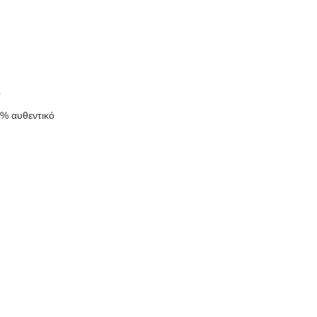
ς
0% αυθεντικό