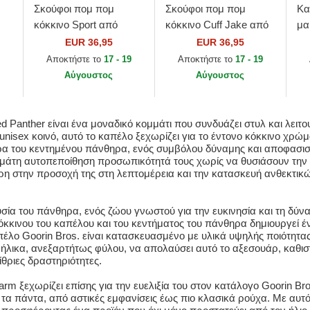
Σκούφοι πομ πομ
Σκούφοι πομ πομ
Κα
κόκκινο Sport από
κόκκινο Cuff Jake από
μα
Boston Red Sox MLB
Manchester United
St
EUR 36,95
EUR 36,95
από New Era
Football Club Premier
Th
Αποκτήστε το
17 - 19
Αποκτήστε το
17 - 19
League από New Era
Αύγουστος
Αύγουστος
d Panther είναι ένα μοναδικό κομμάτι που συνδυάζει στυλ και λειτο
nisex κοινό, αυτό το καπέλο ξεχωρίζει για το έντονο κόκκινο χρώμα
ούρα του κεντημένου πάνθηρα, ενός συμβόλου δύναμης και αποφασιστ
άτη αυτοπεποίθηση προσωπικότητά τους χωρίς να θυσιάσουν την άν
 στην προσοχή της στη λεπτομέρεια και την κατασκευή ανθεκτικών
ία του πάνθηρα, ενός ζώου γνωστού για την ευκινησία και τη δύνα
κόκκινου του καπέλου και του κεντήματος του πάνθηρα δημιουργεί έ
πέλο Goorin Bros. είναι κατασκευασμένο με υλικά υψηλής ποιότητας
νήλικα, ανεξαρτήτως φύλου, να απολαύσει αυτό το αξεσουάρ, καθιστ
θριες δραστηριότητες.
arm ξεχωρίζει επίσης για την ευελιξία του στον κατάλογο Goorin B
α πάντα, από αστικές εμφανίσεις έως πιο κλασικά ρούχα. Με αυτό