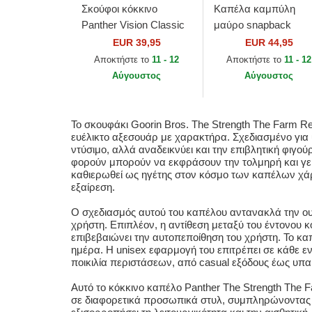
Σκούφοι κόκκινο
Καπέλα καμπύλη
Panther Vision Classic
μαύρο snapback
Knit The Farm Goorin
Strength Panther The
EUR 39,95
EUR 44,95
Bros.
Farm Goorin Bros.
Αποκτήστε το
11 - 12
Αποκτήστε το
11 - 12
Αύγουστος
Αύγουστος
Το σκουφάκι Goorin Bros. The Strength The Farm Re
ευέλικτο αξεσουάρ με χαρακτήρα. Σχεδιασμένο για u
ντύσιμο, αλλά αναδεικνύει και την επιβλητική φιγ
φορούν μπορούν να εκφράσουν την τολμηρή και γεμ
καθιερωθεί ως ηγέτης στον κόσμο των καπέλων χάρη
εξαίρεση.
Ο σχεδιασμός αυτού του καπέλου αντανακλά την ουσ
χρήστη. Επιπλέον, η αντίθεση μεταξύ του έντονου 
επιβεβαιώνει την αυτοπεποίθηση του χρήστη. Το κα
ημέρα. Η unisex εφαρμογή του επιτρέπει σε κάθε ε
ποικιλία περιστάσεων, από casual εξόδους έως υπαί
Αυτό το κόκκινο καπέλο Panther The Strength The F
σε διαφορετικά προσωπικά στυλ, συμπληρώνοντας τ