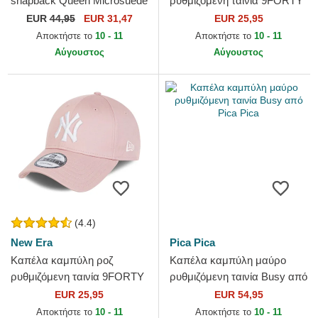
snapback Queen Microsuede
ρυθμιζόμενη ταινία 9FORTY
Bee The Farm Goorin Bros.
League Essential από New
EUR
44,95
EUR 31,47
EUR 25,95
York Yankees MLB από New
Αποκτήστε το
10 - 11
Αποκτήστε το
10 - 11
Era
Αύγουστος
Αύγουστος
(4.4)
New Era
Pica Pica
Καπέλα καμπύλη ροζ
Καπέλα καμπύλη μαύρο
ρυθμιζόμενη ταινία 9FORTY
ρυθμιζόμενη ταινία Busy από
League Essential από New
Pica Pica
EUR 25,95
EUR 54,95
York Yankees MLB από New
Αποκτήστε το
10 - 11
Αποκτήστε το
10 - 11