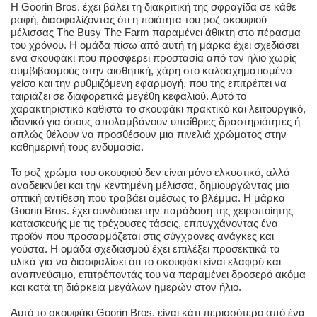
Η Goorin Bros. έχει βάλει τη διακριτική της σφραγίδα σε κάθε
ραφή, διασφαλίζοντας ότι η ποιότητα του ροζ σκουφιού
μέλισσας The Busy The Farm παραμένει άθικτη στο πέρασμα
του χρόνου. Η ομάδα πίσω από αυτή τη μάρκα έχει σχεδιάσει
ένα σκουφάκι που προσφέρει προστασία από τον ήλιο χωρίς
συμβιβασμούς στην αισθητική, χάρη στο καλοσχηματισμένο
γείσο και την ρυθμιζόμενη εφαρμογή, που της επιτρέπει να
ταιριάζει σε διαφορετικά μεγέθη κεφαλιού. Αυτό το
χαρακτηριστικό καθιστά το σκουφάκι πρακτικό και λειτουργικό,
ιδανικό για όσους απολαμβάνουν υπαίθριες δραστηριότητες ή
απλώς θέλουν να προσθέσουν μια πινελιά χρώματος στην
καθημερινή τους ενδυμασία.
Το ροζ χρώμα του σκουφιού δεν είναι μόνο ελκυστικό, αλλά
αναδεικνύει και την κεντημένη μέλισσα, δημιουργώντας μια
οπτική αντίθεση που τραβάει αμέσως το βλέμμα. Η μάρκα
Goorin Bros. έχει συνδυάσει την παράδοση της χειροποίητης
κατασκευής με τις τρέχουσες τάσεις, επιτυγχάνοντας ένα
προϊόν που προσαρμόζεται στις σύγχρονες ανάγκες και
γούστα. Η ομάδα σχεδιασμού έχει επιλέξει προσεκτικά τα
υλικά για να διασφαλίσει ότι το σκουφάκι είναι ελαφρύ και
αναπνεύσιμο, επιτρέποντάς του να παραμένει δροσερό ακόμα
και κατά τη διάρκεια μεγάλων ημερών στον ήλιο.
Αυτό το σκουφάκι Goorin Bros. είναι κάτι περισσότερο από ένα