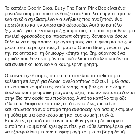
Το καπέλο Goorin Bros. Busy The Farm Pink Bee είναι ένα
μοναδικό κομμάτι που συνδυάζει στυλ και λειτουργικότητα σε
ένα σχέδιο σχεδιασμένο για ενήλικες που αναζητούν ένα
πρωτότυπο και εντυπωσιακό αξεσουάρ. Αυτό το καπέλο
ξεχωρίζει για το έντονο ροζ χρώμα του, το οποίο προσθέτει μια
πινελιά φρεσκάδας και προσωπικότητας, ιδανικό για όσους
θέλουν να εκφράσουν την αγάπη τους για τη φύση και τα ζώα
μέσα από τα ρούχα τους. Η μάρκα Goorin Bros., γνωστή για
την ποιότητα και τη δημιουργικότητά της, δημιούργησε ένα
προϊόν που δεν είναι μόνο οπτικά ελκυστικό αλλά και άνετο
και ανθεκτικό, ιδανικό για καθημερινή χρήση.
Ο unisex σχεδιασμός αυτού του καπέλου το καθιστά μια
ευέλικτη επιλογή για όλους, ανεξαρτήτως φύλου. Η μέλισσα,
το κεντρικό κομμάτι της εκτύπωσης, συμβολίζει τη σκληρή
δουλειά και την ομαδική εργασία, αξίες που αντικατοπτρίζονται
στην ίδια την ουσία του προϊόντος. Αυτό το καπέλο ταιριάζει
τέλεια με διαφορετικά στυλ, από casual έως πιο urban,
καθιστώντας το ένα απαραίτητο αξεσουάρ για όσους εκτιμούν
τη μόδα με μια διασκεδαστική και ουσιαστική πινελιά.
Επιπλέον, η ομάδα που είναι υπεύθυνη για τη δημιουργία
αυτού του κομματιού έχει φροντίσει για κάθε λεπτομέρεια για
να εξασφαλίσει μια άνετη εφαρμογή και μια στιβαρή δομή.