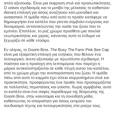
απλό αξεσουάρ. Είναι μια έκφραση στυλ και προσωπικότητας.
Ο unisex σχεδιασμός και το μοτίβο της μέλισσας το καθιστούν
ιδανική επιλογή για όσους αναζητούν κάτι μοναδικό και
ουσιαστικό. Η ομάδα πίσω από αυτό το προϊόν κατάφερε να
δημιουργήσει ένα καπέλο που γίνεται σύμβολο ενέργειας και
δυναμισμού, αντανακλώντας την ουσία του ζώου που το
εμπνέει. Επιπλέον, το ροζ χρώμα προσθέτει μια πινελιά
νεωτερικότητας και χαράς, κάνοντας αυτό το ένδυμα να
ξεχωρίζει σε κάθε ντύσιμο.
Εν ολίγοις, το Goorin Bros. The Busy The Farm Pink Bee Cap
είναι μια εξαιρετική επιλογή για ενήλικες που θέλουν ένα
λειτουργικό, άνετο αξεσουάρ με πρωτότυπο σχεδιασμό. Η
ποιότητα και η προσοχή στη λεπτομέρεια που παρέχει η
μάρκα αντικατοπτρίζονται σε κάθε πτυχή αυτού του καπέλου,
από το χρώμα μέχρι την αναπαράσταση του ζώου. Η ομάδα
πίσω από αυτό το κομμάτι έχει τέλεια ισορροπημένο στυλ και
πρακτικότητα, προσφέροντας ένα προϊόν που προσαρμόζεται
σε πολλαπλές περιστάσεις και γούστα. Χωρίς αμφιβολία, αυτό
το καπέλο είναι ένα σαφές παράδειγμα της δέσμευσης της
Goorin Bros. στην καινοτομία και τη συνειδητή μόδα,
καθιστώντας το απαραίτητο για όσους εκτιμούν τον
συνδυασμό τέχνης και λειτουργικότητας στα ρούχα τους.