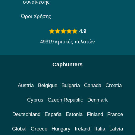
συναίνεσης
Όροι Χρήσης
4.9
49319 κριτικές πελατών
Caphunters
Austria
Belgique
Bulgaria
Canada
Croatia
Cyprus
Czech Republic
Denmark
Deutschland
España
Estonia
Finland
France
Global
Greece
Hungary
Ireland
Italia
Latvia