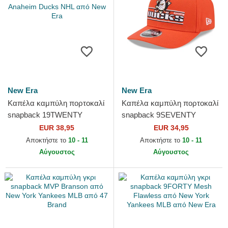
New Era
New Era
Καπέλα καμπύλη πορτοκαλί
Καπέλα καμπύλη πορτοκαλί
snapback 19TWENTY
snapback 9SEVENTY
Embroidered Patch από
Stretch Snap Stated από
EUR 38,95
EUR 34,95
Anaheim Ducks NHL από
Anaheim Ducks NHL από
Αποκτήστε το
10 - 11
Αποκτήστε το
10 - 11
New Era
New Era
Αύγουστος
Αύγουστος