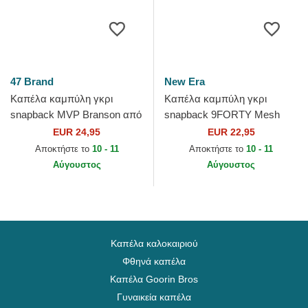
47 Brand
New Era
Καπέλα καμπύλη γκρι
Καπέλα καμπύλη γκρι
snapback MVP Branson από
snapback 9FORTY Mesh
New York Yankees MLB από
Flawless από New York
EUR 24,95
EUR 22,95
47 Brand
Yankees MLB από New Era
Αποκτήστε το
10 - 11
Αποκτήστε το
10 - 11
Αύγουστος
Αύγουστος
Καπέλα καλοκαιριού
Φθηνά καπέλα
Καπέλα Goorin Bros
Γυναικεία καπέλα