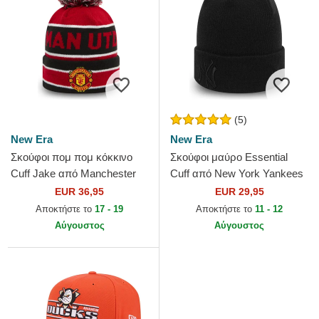
(5)
New Era
New Era
Σκούφοι πομ πομ κόκκινο
Σκούφοι μαύρο Essential
Cuff Jake από Manchester
Cuff από New York Yankees
United Football Club Premier
MLB από New Era
EUR 36,95
EUR 29,95
League από New Era
Αποκτήστε το
17 - 19
Αποκτήστε το
11 - 12
Αύγουστος
Αύγουστος