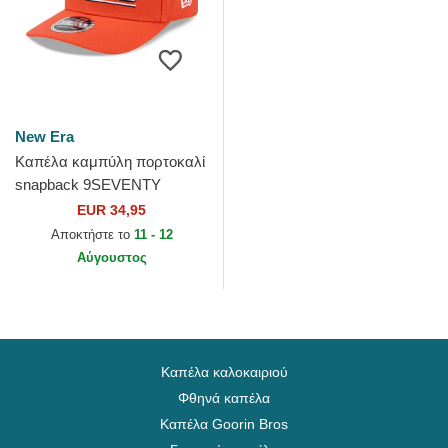
New Era
Καπέλα καμπύλη πορτοκαλί
snapback 9SEVENTY
Stretch Snap Stated από
EUR 34,95
Anaheim Ducks NHL από
Αποκτήστε το
11 - 12
New Era
Αύγουστος
Καπέλα καλοκαιριού
Φθηνά καπέλα
Καπέλα Goorin Bros