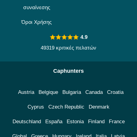
συναίνεσης
Όροι Χρήσης
4.9
49319 κριτικές πελατών
Caphunters
Austria
Belgique
Bulgaria
Canada
Croatia
Cyprus
Czech Republic
Denmark
Deutschland
España
Estonia
Finland
France
Global
Greece
Hungary
Ireland
Italia
Latvia