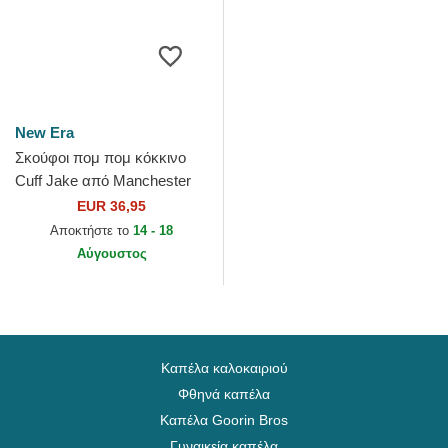
New Era
Σκούφοι πομ πομ κόκκινο
Cuff Jake από Manchester
United Football Club Premier
EUR 36,95
League από New Era
Αποκτήστε το
14 - 18
Αύγουστος
Καπέλα καλοκαιριού
Φθηνά καπέλα
Καπέλα Goorin Bros
Γυναικεία καπέλα