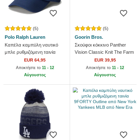
(5)
(5)
Polo Ralph Lauren
Goorin Bros.
Καπέλα καμπύλη ναυτικό
Σκούφοι κόκκινο Panther
μπλε ρυθμιζόμενη ταινία
Vision Classic Knit The Farm
Cotton Chino Classic Sport
Goorin Bros.
EUR 64,95
EUR 39,95
από Polo Ralph Lauren
Αποκτήστε το
11 - 12
Αποκτήστε το
11 - 12
Αύγουστος
Αύγουστος