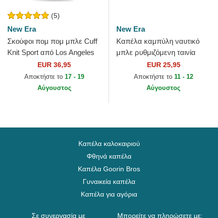
(5)
New Era
New Era
Σκούφοι πομ πομ μπλε Cuff
Καπέλα καμπύλη ναυτικό
Knit Sport από Los Angeles
μπλε ρυθμιζόμενη ταινία
Dodgers MLB από New Era
9FORTY Outline από New
EUR 36,95
EUR 25,95
York Yankees MLB από New
Αποκτήστε το
17 - 19
Αποκτήστε το
11 - 12
Era
Αύγουστος
Αύγουστος
Καπέλα καλοκαιριού
Φθηνά καπέλα
Καπέλα Goorin Bros
Γυναικεία καπέλα
Καπέλα για αγόρια
Σε συνεργασία με
Μπορείτε να πληρώσετε με: