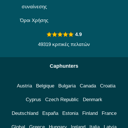
συναίνεσης
Όροι Χρήσης
4.9
49319 κριτικές πελατών
Caphunters
Austria
Belgique
Bulgaria
Canada
Croatia
Cyprus
Czech Republic
Denmark
Deutschland
España
Estonia
Finland
France
Global
Greece
Hungary
Ireland
Italia
Latvia