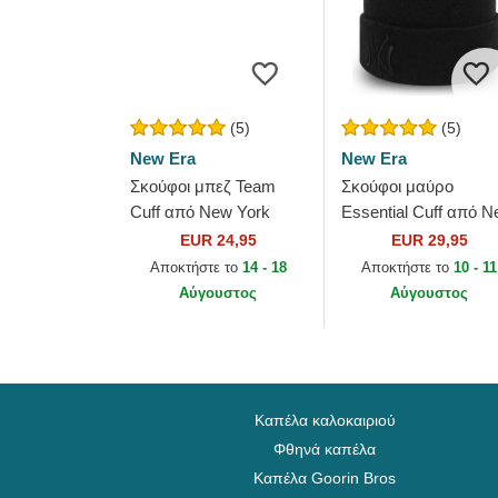
(5)
(5)
New Era
New Era
Σκούφοι μπεζ Team
Σκούφοι μαύρο
Cuff από New York
Essential Cuff από 
Yankees MLB από New
York Yankees MLB 
EUR 24,95
EUR 29,95
Era
New Era
Αποκτήστε το
14 - 18
Αποκτήστε το
10 - 11
Αύγουστος
Αύγουστος
Καπέλα καλοκαιριού
Φθηνά καπέλα
Καπέλα Goorin Bros