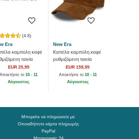
(4.8)
w Era
New Era
πέλα καμπύλη καφέ
Καπέλα καμπύλη καφέ
θμιζόμενη ταινία
ρυθμιζόμενη ταινία
ORTY League
9TWENTY Suede από
EUR 25,95
EUR 159,95
sential από New York
New York Yankees MLB
Αποκτήστε το
10 - 11
Αποκτήστε το
10 - 11
nkees MLB από New
από New Era
Αύγουστος
Αύγουστος
a
Μπορείτε να πληρώσετε με:
Οποιαδήποτε κάρτα πληρωμής
PayPal
Μεταγραφές 24