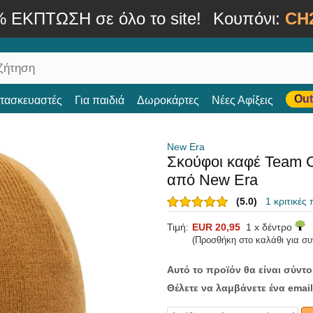
% ΕΚΠΤΩΣΗ σε όλο το site!
Κουπόνι:
CH
Out
ατασκευαστές
Για παιδιά
Δωροκάρτες
Νέες Αφίξεις
New Era
Σκούφοι καφέ Team 
από New Era
(5.0)
1 κριτικές
Τιμή:
EUR 20,95
1 x δέντρο
(Προσθήκη στο καλάθι για σ
Αυτό το προϊόν θα είναι σύντ
Θέλετε να λαμβάνετε ένα email