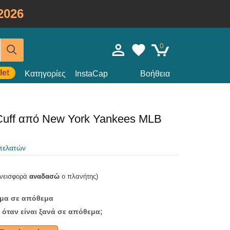
2026
0
let
Κατηγορίες
InstaCap
Βοήθεια
Cuff από New York Yankees MLB
 πελατών
υνεισφορά
αναδασώ
ο πλανήτης)
ομα σε απόθεμα
 όταν είναι ξανά σε απόθεμα;