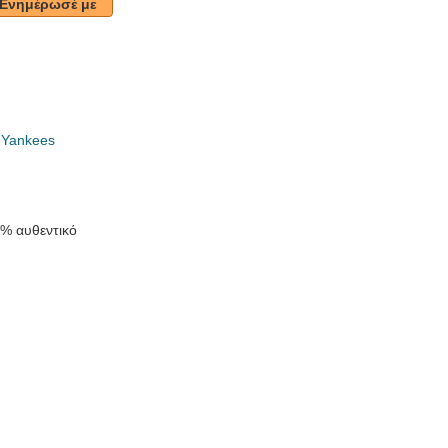
Ενημέρωσέ με
 Yankees
0% αυθεντικό