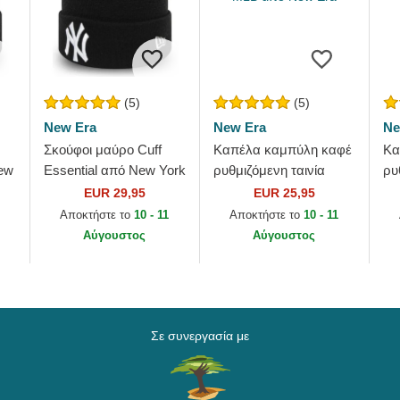
(5)
(5)
New Era
New Era
Ne
Σκούφοι μαύρο Cuff
Καπέλα καμπύλη καφέ
Κα
New
Essential από New York
ρυθμιζόμενη ταινία
ρυ
από
Yankees MLB από New
9FORTY League
9F
EUR 29,95
EUR 25,95
Era
Essential από New York
Es
Αποκτήστε το
10 - 11
Αποκτήστε το
10 - 11
Yankees MLB από New
Ya
Αύγουστος
Αύγουστος
Era
Er
Σε συνεργασία με