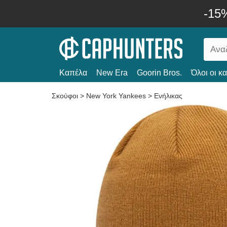
-15
Καπέλα
New Era
Goorin Bros.
Όλοι οι κ
Σκούφοι
>
New York Yankees
>
Ενήλικας