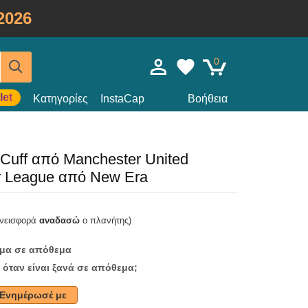
2026
0
let
Κατηγορίες
InstaCap
Βοήθεια
 Cuff από Manchester United
er League από New Era
υνεισφορά
αναδασώ
ο πλανήτης)
ομα σε απόθεμα
 όταν είναι ξανά σε απόθεμα;
Ενημέρωσέ με