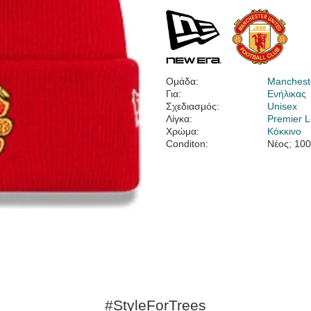
Ομάδα:
Mancheste
Για:
Ενήλικας
Σχεδιασμός:
Unisex
Λίγκα:
Premier 
Χρώμα:
Κόκκινο
Conditon:
Νέος; 10
#StyleForTrees