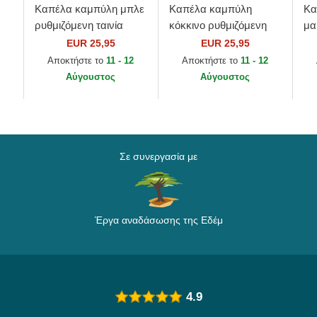
Καπέλα καμπύλη μπλε
Καπέλα καμπύλη
Κα
ρυθμιζόμενη ταινία
κόκκινο ρυθμιζόμενη
μα
9FORTY Seasonal από
ταινία 9FORTY
τα
EUR 25,95
EUR 25,95
ed
Manchester United
Essential από
Es
Αποκτήστε το
11 - 12
Αποκτήστε το
11 - 12
..
Football Club...
Manchester United
Ma
Αύγουστος
Αύγουστος
Football Club...
Foo
Σε συνεργασία με
Έργα αναδάσωσης της Εδέμ
4.9