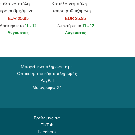
πέλα καμπύλη
Καπέλα καμπύλη
ύρο ρυθμιζόμενη
μαύρο ρυθμιζόμενη
ινία 9FORTY
ταινία 9TWENTY Core
EUR 25,95
EUR 25,95
sential από
από Newcastle United
Αποκτήστε το
11 - 12
Αποκτήστε το
11 - 12
nchester United
Football Club Premier...
Αύγουστος
Αύγουστος
tball Club...
Μπορείτε να πληρώσετε με:
Οποιαδήποτε κάρτα πληρωμής
PayPal
Μεταγραφές 24
Βρείτε μας σε:
TikTok
Facebook