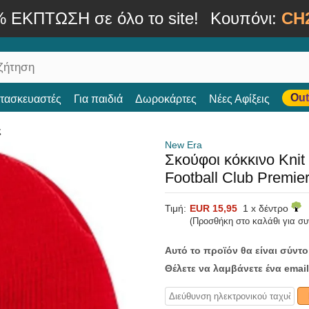
% ΕΚΠΤΩΣΗ σε όλο το site!
Κουπόνι:
CH
Out
ατασκευαστές
Για παιδιά
Δωροκάρτες
Νέες Αφίξεις
ς
New Era
Σκούφοι κόκκινο Knit
Football Club Premi
Τιμή:
EUR 15,95
1 x δέντρο
(Προσθήκη στο καλάθι για σ
Αυτό το προϊόν θα είναι σύντ
Θέλετε να λαμβάνετε ένα email