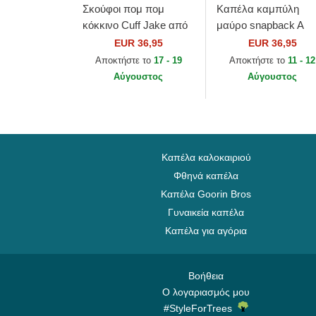
Σκούφοι πομ πομ
Καπέλα καμπύλη
κόκκινο Cuff Jake από
μαύρο snapback A
Manchester United
Frame All Over Print
EUR 36,95
EUR 36,95
Football Club Premier
από Manchester Unit
Αποκτήστε το
17 - 19
Αποκτήστε το
11 - 12
League από New Era
Football Club Premier.
Αύγουστος
Αύγουστος
Καπέλα καλοκαιριού
Φθηνά καπέλα
Καπέλα Goorin Bros
Γυναικεία καπέλα
Καπέλα για αγόρια
Βοήθεια
Ο λογαριασμός μου
#StyleForTrees