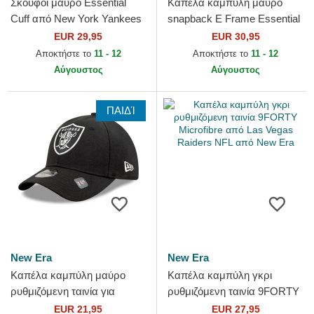
Σκούφοι μαύρο Essential
Καπέλα καμπύλη μαύρο
Cuff από New York Yankees
snapback E Frame Essential
MLB από New Era
από Las Vegas Raiders NFL
EUR 29,95
EUR 30,95
από New Era
Αποκτήστε το
11 - 12
Αποκτήστε το
11 - 12
Αύγουστος
Αύγουστος
ΠΑΙΔΊ
New Era
New Era
Καπέλα καμπύλη μαύρο
Καπέλα καμπύλη γκρι
ρυθμιζόμενη ταινία για
ρυθμιζόμενη ταινία 9FORTY
παιδιά 9FORTY The League
Microfibre από Las Vegas
EUR 21,95
EUR 27,95