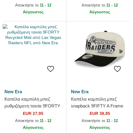
από Las Vegas Raiders
Raiders NFL από New Era
Αποκτήστε το
11 - 12
Αποκτήστε το
11 - 12
NFL...
Αύγουστος
Αύγουστος
New Era
New Era
Καπέλα καμπύλη μπεζ
Καπέλα καμπύλη μπεζ
ρυθμιζόμενη ταινία 9FORTY
snapback 9FIFTY A Frame
Recycled Midi από Las
Classic από Las Vegas
EUR 27,95
EUR 38,95
Vegas Raiders NFL από New
Raiders NFL από New Era
Αποκτήστε το
11 - 12
Αποκτήστε το
11 - 12
Era
Αύγουστος
Αύγουστος