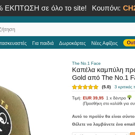
% ΕΚΠΤΩΣΗ σε όλο το site!
Κουπόνι:
CH
Out
ατασκευαστές
Για παιδιά
Δωροκάρτες
Νέες Αφίξεις
The No.1 Face
Καπέλα καμπύλη πράσ
Gold από The No.1 F
(5.0)
3 κριτικές
Τιμή:
EUR 39,95
1 x δέντρο
(Προσθήκη στο καλάθι για σ
Αυτό το προϊόν θα είναι σύντ
Θέλετε να λαμβάνετε ένα email