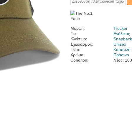
Μορφή:
Trucker
Για:
Ενήλικας
Κλείσιμο:
Snapbac
Σχεδιασμός:
Unisex
Γείσο:
Καμπύλη
Χρώμα:
Πράσινο
Conditon:
Νέος; 10