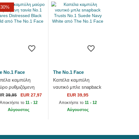
-30%
e No.1 Face
The No.1 Face
πέλα καμπύλη
Καπέλα καμπύλη
ύρο ρυθμιζόμενη
ναυτικό μπλε snapback
ινία No.1 Cares
Trusts No.1 Suede
UR
39,95
EUR 27,97
EUR 39,95
stressed Black Gold
Navy White από The
Αποκτήστε το
11 - 12
Αποκτήστε το
11 - 12
ό The No.1 Face
No.1 Face
Αύγουστος
Αύγουστος