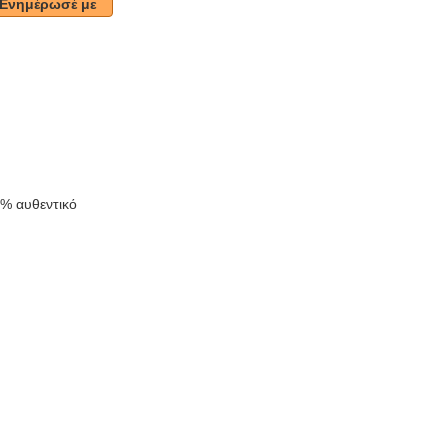
Ενημέρωσέ με
k
0% αυθεντικό