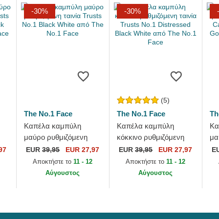
-30%
-30%
(5)
The No.1 Face
The No.1 Face
Th
Καπέλα καμπύλη
Καπέλα καμπύλη
Κα
μαύρο ρυθμιζόμενη
κόκκινο ρυθμιζόμενη
μα
ταινία Trusts No.1 Black
ταινία Trusts No.1
τα
97
EUR
39,95
EUR 27,97
EUR
39,95
EUR 27,97
E
d
White από The No.1
Distressed Black White
Di
Αποκτήστε το
11 - 12
Αποκτήστε το
11 - 12
Face
από The No.1 Face
απ
Αύγουστος
Αύγουστος