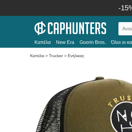
-15
Καπέλα
New Era
Goorin Bros.
Όλοι οι κ
Καπέλα
>
Trucker
>
Ενήλικας