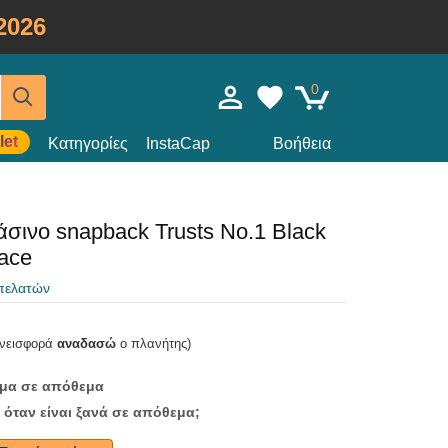
2026
0
let
Κατηγορίες
InstaCap
Βοήθεια
ινο snapback Trusts No.1 Black
ace
 πελατών
υνεισφορά
αναδασώ
ο πλανήτης)
ομα σε απόθεμα
 όταν είναι ξανά σε απόθεμα;