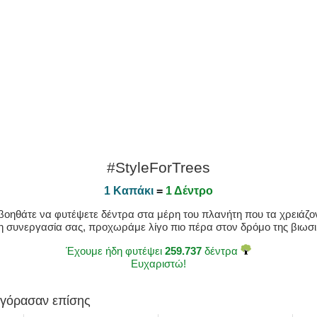
#StyleForTrees
1 Καπάκι
=
1 Δέντρο
οηθάτε να φυτέψετε δέντρα στα μέρη του πλανήτη που τα χρειάζοντ
η συνεργασία σας, προχωράμε λίγο πιο πέρα στον δρόμο της βιωσιμ
Έχουμε ήδη φυτέψει
259.737
δέντρα
Ευχαριστώ!
αγόρασαν επίσης