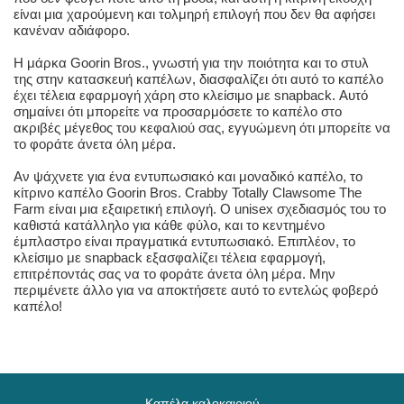
είναι μια χαρούμενη και τολμηρή επιλογή που δεν θα αφήσει
κανέναν αδιάφορο.
Η μάρκα Goorin Bros., γνωστή για την ποιότητα και το στυλ
της στην κατασκευή καπέλων, διασφαλίζει ότι αυτό το καπέλο
έχει τέλεια εφαρμογή χάρη στο κλείσιμο με snapback. Αυτό
σημαίνει ότι μπορείτε να προσαρμόσετε το καπέλο στο
ακριβές μέγεθος του κεφαλιού σας, εγγυώμενη ότι μπορείτε να
το φοράτε άνετα όλη μέρα.
Αν ψάχνετε για ένα εντυπωσιακό και μοναδικό καπέλο, το
κίτρινο καπέλο Goorin Bros. Crabby Totally Clawsome The
Farm είναι μια εξαιρετική επιλογή. Ο unisex σχεδιασμός του το
καθιστά κατάλληλο για κάθε φύλο, και το κεντημένο
έμπλαστρο είναι πραγματικά εντυπωσιακό. Επιπλέον, το
κλείσιμο με snapback εξασφαλίζει τέλεια εφαρμογή,
επιτρέποντάς σας να το φοράτε άνετα όλη μέρα. Μην
περιμένετε άλλο για να αποκτήσετε αυτό το εντελώς φοβερό
καπέλο!
Καπέλα καλοκαιριού