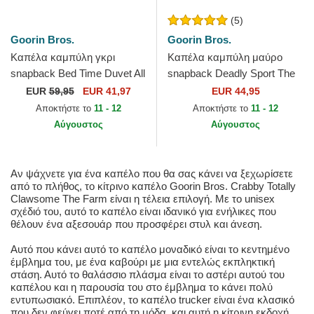
(5)
Goorin Bros.
Goorin Bros.
Καπέλα καμπύλη γκρι
Καπέλα καμπύλη μαύρο
snapback Bed Time Duvet All
snapback Deadly Sport The
Det Happy Thoughts The
Farm Goorin Bros.
EUR
59,95
EUR 41,97
EUR 44,95
Farm Goorin Bros.
Αποκτήστε το
11 - 12
Αποκτήστε το
11 - 12
Αύγουστος
Αύγουστος
Αν ψάχνετε για ένα καπέλο που θα σας κάνει να ξεχωρίσετε
από το πλήθος, το κίτρινο καπέλο Goorin Bros. Crabby Totally
Clawsome The Farm είναι η τέλεια επιλογή. Με το unisex
σχέδιό του, αυτό το καπέλο είναι ιδανικό για ενήλικες που
θέλουν ένα αξεσουάρ που προσφέρει στυλ και άνεση.
Αυτό που κάνει αυτό το καπέλο μοναδικό είναι το κεντημένο
έμβλημα του, με ένα καβούρι με μια εντελώς εκπληκτική
στάση. Αυτό το θαλάσσιο πλάσμα είναι το αστέρι αυτού του
καπέλου και η παρουσία του στο έμβλημα το κάνει πολύ
εντυπωσιακό. Επιπλέον, το καπέλο trucker είναι ένα κλασικό
που δεν φεύγει ποτέ από τη μόδα, και αυτή η κίτρινη εκδοχή