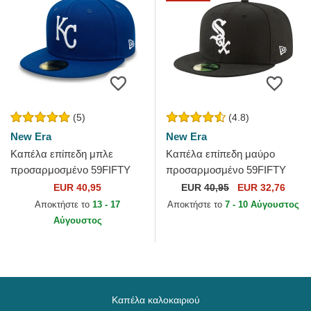
(5)
(4.8)
New Era
New Era
Καπέλα επίπεδη μπλε
Καπέλα επίπεδη μαύρο
προσαρμοσμένο 59FIFTY
προσαρμοσμένο 59FIFTY
Authentic On Field από
Authentic On Field Game
EUR 40,95
EUR
40,95
EUR 32,76
Kansas City Royals MLB
από Chicago White Sox MLB
Αποκτήστε το
13 - 17
Αποκτήστε το
7 - 10 Αύγουστος
από New Era
από...
Αύγουστος
Καπέλα καλοκαιριού