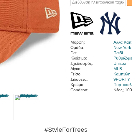
Μορφή:
Άλλα Καπ
Ομάδα:
New York
Για:
Παιδί
Κλείσιμο:
Ρυθμιζόμε
Σχεδιασμός:
Unisex
Λίγκα:
MLB
Γείσο:
Καμπύλη
Σιλουέτα:
9FORTY
Χρώμα:
Πορτοκαλ
Conditon:
Νέος; 10
#StyleForTrees