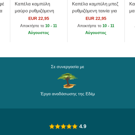
φέ
Καπέλα καμπύλη
Καπέλα καμπύλη μπεζ
Κα
ια
μαύρο ρυθμιζόμενη
ρυθμιζόμενη ταινία για
μα
ταινία για παιδιά
παιδιά 9FORTY
ται
EUR 22,95
EUR 22,95
9FORTY Cord Ears
Homefield από New
9F
Αποκτήστε το
10 - 11
Αποκτήστε το
10 - 11
από New Era
York Yankees MLB
Es
Αύγουστος
Αύγουστος
από...
Ya
Σε συνεργασία με
Έργα αναδάσωσης της Εδέμ
4.9