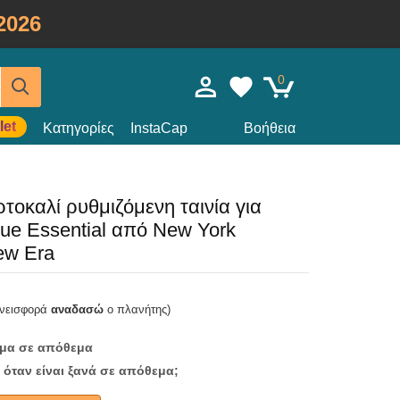
2026
0
let
Κατηγορίες
InstaCap
Βοήθεια
οκαλί ρυθμιζόμενη ταινία για
e Essential από New York
ew Era
υνεισφορά
αναδασώ
ο πλανήτης)
ομα σε απόθεμα
 όταν είναι ξανά σε απόθεμα;