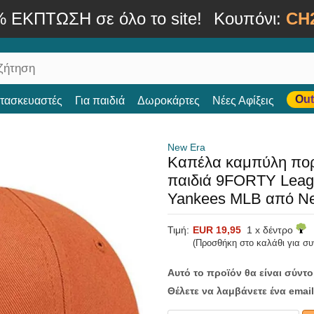
% ΕΚΠΤΩΣΗ σε όλο το site!
Κουπόνι:
CH
Out
ατασκευαστές
Για παιδιά
Δωροκάρτες
Νέες Αφίξεις
New Era
Καπέλα καμπύλη πορτ
παιδιά 9FORTY Leagu
Yankees MLB από N
Τιμή:
EUR 19,95
1 x δέντρο
(Προσθήκη στο καλάθι για σ
Αυτό το προϊόν θα είναι σύντ
Θέλετε να λαμβάνετε ένα email