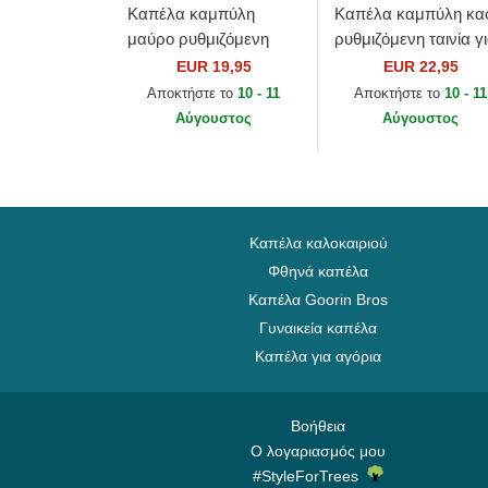
Καπέλα καμπύλη
Καπέλα καμπύλη κα
μαύρο ρυθμιζόμενη
ρυθμιζόμενη ταινία γ
ταινία για παιδιά
παιδιά 9FORTY Cord
EUR 19,95
EUR 22,95
9FORTY League
Ears από New Era
Αποκτήστε το
10 - 11
Αποκτήστε το
10 - 11
Essential από New York
Αύγουστος
Αύγουστος
Yankees...
Καπέλα καλοκαιριού
Φθηνά καπέλα
Καπέλα Goorin Bros
Γυναικεία καπέλα
Καπέλα για αγόρια
Βοήθεια
Ο λογαριασμός μου
#StyleForTrees