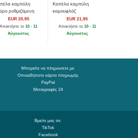
πέλα καμπύλη
Καπέλα καμπύλη
ύρο ρυθμιζόμενη
καμουφλάζ
νία για παιδιά
ρυθμιζόμενη ταινία για
EUR 20,95
EUR 21,95
ORTY League
παιδιά 9FORTY League
Αποκτήστε το
10 - 11
Αποκτήστε το
10 - 11
sential από New York
Essential από New
Αύγουστος
Αύγουστος
nkees...
York...
Μπορείτε να πληρώσετε με:
Οποιαδήποτε κάρτα πληρωμής
PayPal
Μεταγραφές 24
Βρείτε μας σε:
TikTok
Facebook