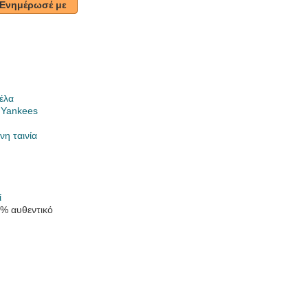
Ενημέρωσέ με
έλα
 Yankees
νη ταινία
ί
0% αυθεντικό