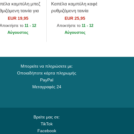
πέλα καμπύλη μπεζ
Καπέλα καμπύλη καφέ
θμιζόμενη ταινία για
ρυθμιζόμενη ταινία
ιδιά 9FORTY League
9FORTY League
EUR 19,95
EUR 25,95
sential από New York
Essential από New York
Αποκτήστε το
11 - 12
Αποκτήστε το
11 - 12
nkees...
Yankees MLB από New
Αύγουστος
Αύγουστος
Era
Μπορείτε να πληρώσετε με:
Οποιαδήποτε κάρτα πληρωμής
PayPal
Μεταγραφές 24
Βρείτε μας σε:
TikTok
Facebook