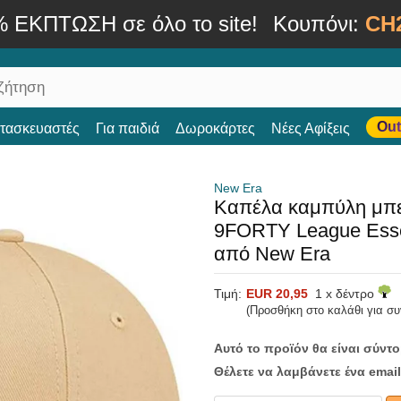
% ΕΚΠΤΩΣΗ σε όλο το site!
Κουπόνι:
CH
Out
ατασκευαστές
Για παιδιά
Δωροκάρτες
Νέες Αφίξεις
New Era
Καπέλα καμπύλη μπεζ
9FORTY League Esse
από New Era
Τιμή:
EUR 20,95
1 x δέντρο
(Προσθήκη στο καλάθι για σ
Αυτό το προϊόν θα είναι σύντ
Θέλετε να λαμβάνετε ένα email