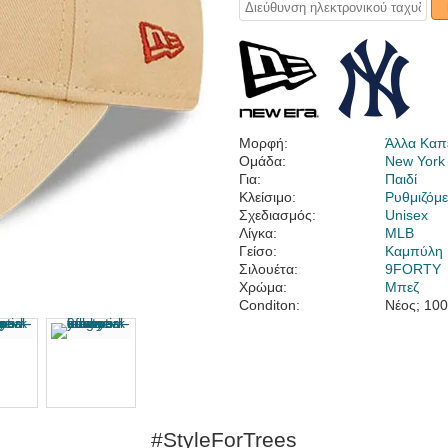
Μορφή:
Άλλα Καπ
Ομάδα:
New York
Για:
Παιδί
Κλείσιμο:
Ρυθμιζόμε
Σχεδιασμός:
Unisex
Λίγκα:
MLB
Γείσο:
Καμπύλη
Σιλουέτα:
9FORTY
Χρώμα:
Μπεζ
Conditon:
Νέος; 10
#StyleForTrees