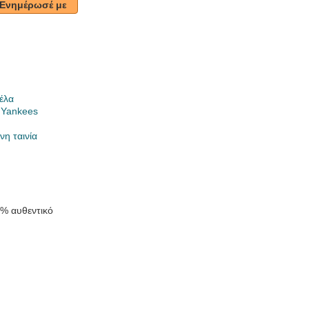
Ενημέρωσέ με
έλα
 Yankees
νη ταινία
0% αυθεντικό