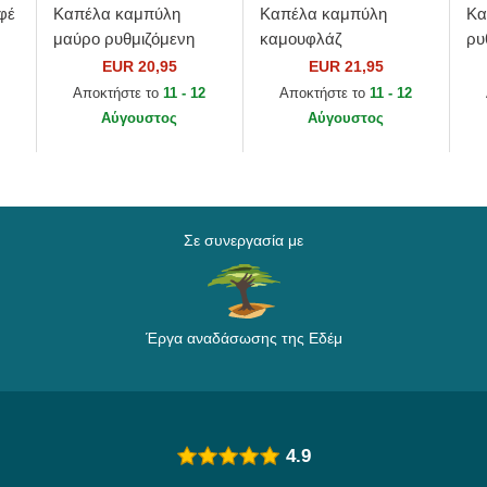
φέ
Καπέλα καμπύλη
Καπέλα καμπύλη
Κα
μαύρο ρυθμιζόμενη
καμουφλάζ
ρυ
ταινία για παιδιά
ρυθμιζόμενη ταινία για
πα
EUR 20,95
EUR 21,95
ork
9FORTY League
παιδιά 9FORTY League
Es
Αποκτήστε το
11 - 12
Αποκτήστε το
11 - 12
ew
Essential από New York
Essential από New
Ya
Αύγουστος
Αύγουστος
Yankees...
York...
Σε συνεργασία με
Έργα αναδάσωσης της Εδέμ
4.9