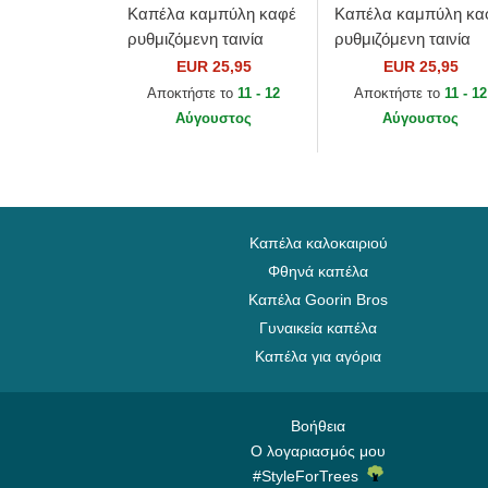
Καπέλα καμπύλη καφέ
Καπέλα καμπύλη κα
ρυθμιζόμενη ταινία
ρυθμιζόμενη ταινία
9FORTY League
9FORTY League
EUR 25,95
EUR 25,95
Essential από New York
Essential από New Y
Αποκτήστε το
11 - 12
Αποκτήστε το
11 - 12
Yankees MLB από New
Yankees MLB από N
Αύγουστος
Αύγουστος
Era
Era
Καπέλα καλοκαιριού
Φθηνά καπέλα
Καπέλα Goorin Bros
Γυναικεία καπέλα
Καπέλα για αγόρια
Βοήθεια
Ο λογαριασμός μου
#StyleForTrees