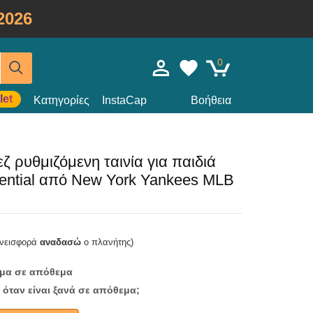
2026
0
let
Κατηγορίες
InstaCap
Βοήθεια
 ρυθμιζόμενη ταινία για παιδιά
ntial από New York Yankees MLB
υνεισφορά
αναδασώ
ο πλανήτης)
ομα σε απόθεμα
 όταν είναι ξανά σε απόθεμα;