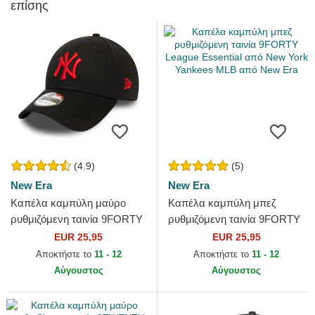
επίσης
(4.9)
(5)
New Era
New Era
Καπέλα καμπύλη μαύρο
Καπέλα καμπύλη μπεζ
ρυθμιζόμενη ταινία 9FORTY
ρυθμιζόμενη ταινία 9FORTY
League Essential από New
League Essential από New
EUR 25,95
EUR 25,95
York Yankees MLB από New
York Yankees MLB από New
Αποκτήστε το
11 - 12
Αποκτήστε το
11 - 12
Era
Era
Αύγουστος
Αύγουστος