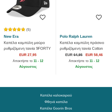
(5)
New Era
Polo Ralph Lauren
Καπέλα καμπύλη μαύρο
Καπέλα καμπύλη πράσινο
ρυθμιζόμενη ταινία 9FORTY
ρυθμιζόμενη ταινία Cotton
The League από Toronto
Chino Classic Sport από Polo
EUR 27,95
EUR
64,95
EUR 58,46
Raptors NBA από New Era
Ralph Lauren
Αποκτήστε το
11 - 12
Αποκτήστε το
11 - 12
Αύγουστος
Αύγουστος
Καπέλα καλοκαιριού
Φθηνά καπέλα
Καπέλα Goorin Bros