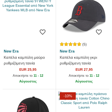
(5)
New Era
New Era
Καπέλα καμπύλη μαύρο
Καπέλα καμπύλη γκρι
ρυθμιζόμενη ταινία
ρυθμιζόμενη ταινία
9TWENTY League Essential
9TWENTY Core Classic από
EUR 25,95
EUR 27,95
από New York Yankees MLB
Boston Red Sox MLB από
Αποκτήστε το
11 - 12
Αποκτήστε το
11 - 12
από New...
New Era
Αύγουστος
Αύγουστος
-10%