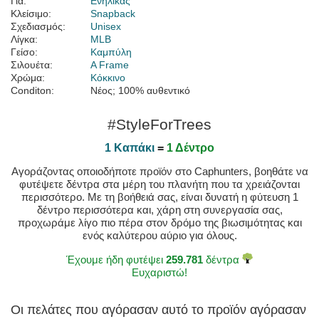
Για:
Ενήλικας
Κλείσιμο:
Snapback
Σχεδιασμός:
Unisex
Λίγκα:
MLB
Γείσο:
Καμπύλη
Σιλουέτα:
A Frame
Χρώμα:
Κόκκινο
Conditon:
Νέος; 100% αυθεντικό
#StyleForTrees
1 Καπάκι
=
1 Δέντρο
Αγοράζοντας οποιοδήποτε προϊόν στο Caphunters, βοηθάτε να
φυτέψετε δέντρα στα μέρη του πλανήτη που τα χρειάζονται
περισσότερο. Με τη βοήθειά σας, είναι δυνατή η φύτευση 1
δέντρο περισσότερα και, χάρη στη συνεργασία σας,
προχωράμε λίγο πιο πέρα στον δρόμο της βιωσιμότητας και
ενός καλύτερου αύριο για όλους.
Έχουμε ήδη φυτέψει
259.781
δέντρα
Ευχαριστώ!
Οι πελάτες που αγόρασαν αυτό το προϊόν αγόρασαν