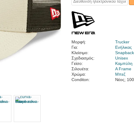
Μορφή:
Trucker
Για:
Ενήλικας
Κλείσιμο:
Snapbac
Σχεδιασμός:
Unisex
Γείσο:
Καμπύλη
Σιλουέτα:
A Frame
Χρώμα:
Μπεζ
Conditon:
Νέος; 10