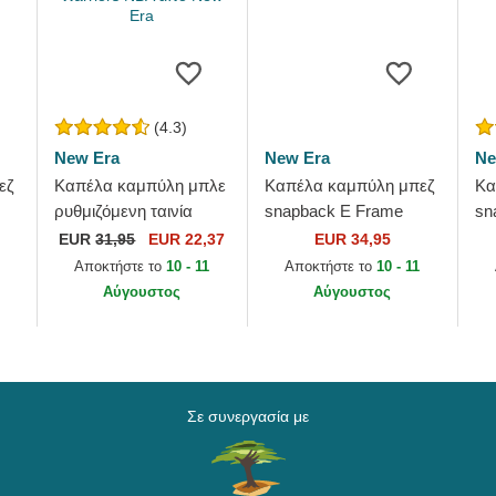
(4.3)
New Era
New Era
Ne
εζ
Καπέλα καμπύλη μπλε
Καπέλα καμπύλη μπεζ
Κα
ρυθμιζόμενη ταινία
snapback E Frame
sn
9TWENTY Draft Edition
Patch Linen από New
Le
EUR
31,95
EUR 22,37
EUR 34,95
2023 από Golden State
Era
Ne
Αποκτήστε το
10 - 11
Αποκτήστε το
10 - 11
Warriors NBA...
ML
Αύγουστος
Αύγουστος
Σε συνεργασία με