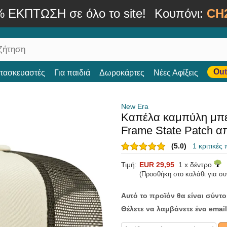
% ΕΚΠΤΩΣΗ σε όλο το site!
Κουπόνι:
CH
Out
ατασκευαστές
Για παιδιά
Δωροκάρτες
Νέες Αφίξεις
New Era
Καπέλα καμπύλη μπεζ
Frame State Patch α
(5.0)
1 κριτικές
Τιμή:
EUR 29,95
1 x δέντρο
(Προσθήκη στο καλάθι για σ
Αυτό το προϊόν θα είναι σύντ
Θέλετε να λαμβάνετε ένα email