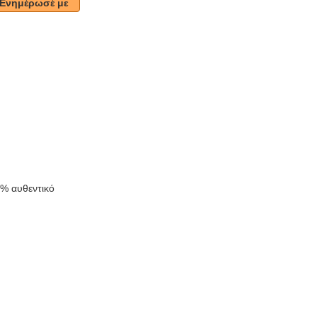
Ενημέρωσέ με
k
0% αυθεντικό