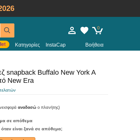
2026
0
let
Κατηγορίες
InstaCap
Βοήθεια
 snapback Buffalo New York A
πό New Era
 πελατών
υνεισφορά
αναδασώ
ο πλανήτης)
ομα σε απόθεμα
 όταν είναι ξανά σε απόθεμα;