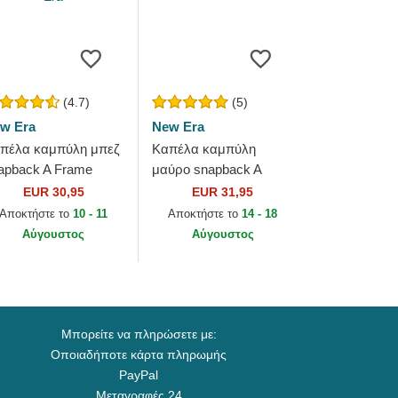
(4.7)
(5)
w Era
New Era
πέλα καμπύλη μπεζ
Καπέλα καμπύλη
apback A Frame
μαύρο snapback A
ague Essential από
Frame 9FORTY
EUR 30,95
EUR 31,95
w York Yankees
Heritage Patch από
Αποκτήστε το
10 - 11
Αποκτήστε το
14 - 18
B από New Era
New Era
Αύγουστος
Αύγουστος
Μπορείτε να πληρώσετε με:
Οποιαδήποτε κάρτα πληρωμής
PayPal
Μεταγραφές 24