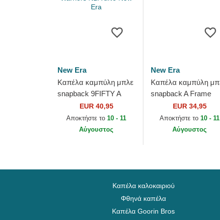
New Era
New Era
Καπέλα καμπύλη μπλε
Καπέλα καμπύλη μπ
snapback 9FIFTY A
snapback A Frame
Frame Precurved
Denim Leather Patch
EUR 40,95
EUR 34,95
Hardwood Classics από
από New Era
Αποκτήστε το
10 - 11
Αποκτήστε το
10 - 11
Golden State Warriors...
Αύγουστος
Αύγουστος
Καπέλα καλοκαιριού
Φθηνά καπέλα
Καπέλα Goorin Bros