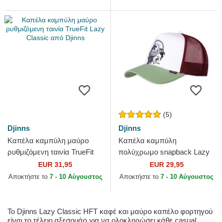
(5)
Djinns
Djinns
Καπέλα καμπύλη μαύρο
Καπέλα καμπύλη
ρυθμιζόμενη ταινία TrueFit
πολύχρωμο snapback Lazy
Lazy Classic από Djinns
Mermaid HFT από Djinns
EUR 31,95
EUR 29,95
Αποκτήστε το
7 - 10 Αύγουστος
Αποκτήστε το
7 - 10 Αύγουστος
Το Djinns Lazy Classic HFT καφέ και μαύρο καπέλο φορτηγού
είναι το τέλειο αξεσουάρ για να ολοκληρώσει κάθε casual