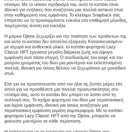
ντύσιμο. Με το unisex σχεδιασμό του, αυτό το καπάκι είναι
ιδανικό για ενήλικες που αναζητούν μια πινελιά αστικού στυλ
στην καθημερινή τους εμφάνιση. Το κλείσιμο Snapback σάς
επιτρέπει να το προσαρμόσετε εύκολα στο επιθυμητό μέγεθος,
παρέχοντας άνεση και ευελιξία.
Η μάρκα Djinns ξεχωρίζει για την ποιότητα των προϊόντων της
και αυτό το καπάκι δεν αποτελεί εξαίρεση. Κατασκευασμένο
με ισχυρά και ανθεκτικά υλικά, το καπάκι φορτηγού Lazy
Classic HFT εγγυάται μεγάλη διάρκεια ζωής και άψογη
εμφάνιση ανά πάσα στιγμή. Ο συνδυασμός του καφέ και του
μαύρου χρώματος του δίνει μια μοντέρνα και εκλεπτυσμένη
πινελιά, ιδανική για όσους θέλουν να ξεχωρίσουν με μοναδικό
στυλ.
Είτε για να προστατευτείτε από τον ήλιο τις ζεστές μέρες είτε
απλά για να προσθέσετε μια πινελιά προσωπικότητας στο
ντύσιμό σας, αυτό το καπάκι δεν μπορεί να λείπει από τη
συλλογή σας. Το σχήμα φορτηγού του δίνει μια περιστασιακή
και άγρια εμφάνιση, ιδανική για όσους αναζητούν μια
περιστασιακή εμφάνιση γεμάτη συμπεριφορά. Με το καπάκι
φορτηγού Lazy Classic HFT από την Djinns, μπορείτε να
φαίνεστε μοντέρνα σε κάθε περίσταση.
Η λεπτομέρεια με το λογότυπο της μάρκας Djinns στο