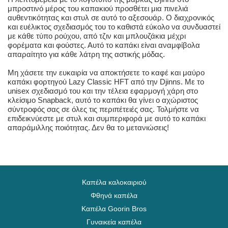
μπροστινό μέρος του καπακιού προσθέτει μια πινελιά
αυθεντικότητας και στυλ σε αυτό το αξεσουάρ. Ο διαχρονικός
και ευέλικτος σχεδιασμός του το καθιστά εύκολο να συνδυαστεί
με κάθε τύπο ρούχου, από τζιν και μπλουζάκια μέχρι
φορέματα και φούστες. Αυτό το καπάκι είναι αναμφίβολα
απαραίτητο για κάθε λάτρη της αστικής μόδας.
Μη χάσετε την ευκαιρία να αποκτήσετε το καφέ και μαύρο
καπάκι φορτηγού Lazy Classic HFT από την Djinns. Με το
unisex σχεδιασμό του και την τέλεια εφαρμογή χάρη στο
κλείσιμο Snapback, αυτό το καπάκι θα γίνει ο αχώριστος
σύντροφός σας σε όλες τις περιπέτειές σας. Τολμήστε να
επιδεικνύεστε με στυλ και συμπεριφορά με αυτό το καπάκι
απαράμιλλης ποιότητας. Δεν θα το μετανιώσεις!
Καπέλα καλοκαιριού
Φθηνά καπέλα
Καπέλα Goorin Bros
Γυναικεία καπέλα