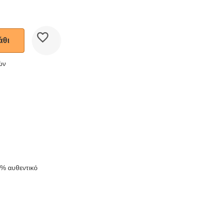
άθι
ών
k
0% αυθεντικό