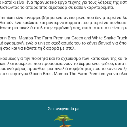
το καπάκι είναι ένα πραγματικό έργο τέχνης για τους λάτρεις της α
 καθιστώντας το απαραίτητο αξεσουάρ σε κάθε γκαρνταρόμπα.
remium είναι αναμφισβήτητα ένα αντικείμενο που δεν μπορεί να λ
θιστούν ένα ευέλικτο και μοντέρνο κομμάτι που μπορεί να συνδυαστ
έσετε μια πινελιά στυλ στην εμφάνισή σας, αυτό το καπάκι είναι η 
rin Bros. Mamba The Farm Premium Green and White Snake Trucker
ή εφαρμογή, ενώ ο unisex σχεδιασμός του το κάνει ιδανικό για όποι
 σας και να κάνετε τη διαφορά με στυλ.
κοσμίως για την ποιότητα και το σχεδιασμό των καπακιών της και
κές λεπτομέρειες που προσομοιώνουν το δέρμα ενός φιδιού, αυτό το
ροστινό μέρος προσθέτει μια πινελιά κομψότητας που το κάνει να ξ
 καπάκι φορτηγού Goorin Bros. Mamba The Farm Premium για να ολ
Σε συνεργασία με