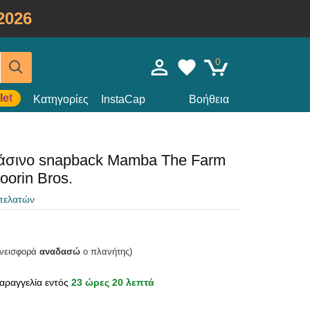
2026
0
let
Κατηγορίες
InstaCap
Βοήθεια
άσινο snapback Mamba The Farm
orin Bros.
 πελατών
υνεισφορά
αναδασώ
ο πλανήτης)
αραγγελία εντός
23 ώρες 20 λεπτά