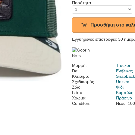
Ποσότητα
Προσθήκη στο καλ
Εγγυημένες επιστροφές 30 ημερ
Μορφή:
Trucker
Για:
Ενήλικας
Κλείσιμο:
Snapbac
Σχεδιασμός:
Unisex
Ζώο:
Φίδι
Γείσο:
Καμπύλη
Χρώμα:
Πράσινο
Conditon:
Νέος; 10