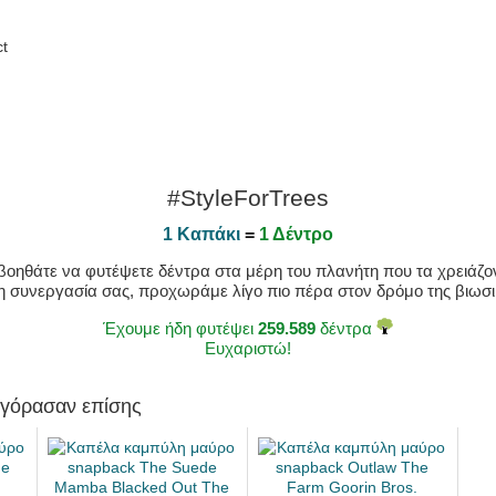
ct
#StyleForTrees
1 Καπάκι
=
1 Δέντρο
οηθάτε να φυτέψετε δέντρα στα μέρη του πλανήτη που τα χρειάζοντ
η συνεργασία σας, προχωράμε λίγο πιο πέρα στον δρόμο της βιωσιμ
Έχουμε ήδη φυτέψει
259.589
δέντρα
Ευχαριστώ!
αγόρασαν επίσης