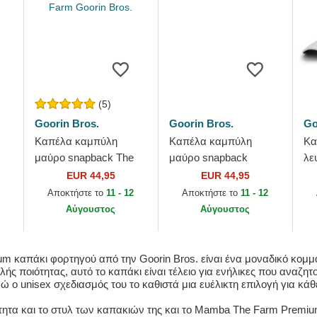
(5)
Goorin Bros.
Goorin Bros.
Go
Καπέλα καμπύλη
Καπέλα καμπύλη
Κα
μαύρο snapback The
μαύρο snapback
λε
Suede Mamba Blacked
Outlaw The Farm
Th
EUR 44,95
EUR 44,95
Out The Farm Goorin
Goorin Bros.
Αποκτήστε το
11 - 12
Αποκτήστε το
11 - 12
Bros.
Αύγουστος
Αύγουστος
 καπάκι φορτηγού από την Goorin Bros. είναι ένα μοναδικό κομμάτ
ς ποιότητας, αυτό το καπάκι είναι τέλειο για ενήλικες που αναζη
ώ ο unisex σχεδιασμός του το καθιστά μια ευέλικτη επιλογή για κάθ
ότητα και το στυλ των καπακιών της και το Mamba The Farm Premiu