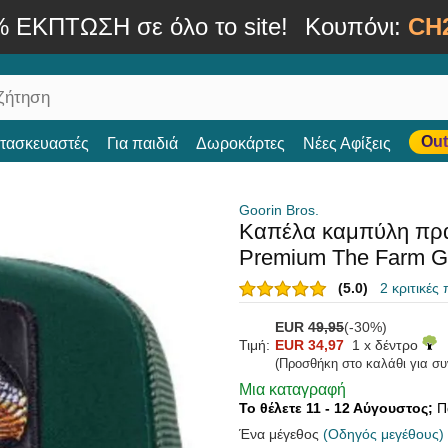
% ΕΚΠΤΩΣΗ σε όλο το site!
Κουπόνι:
CH
Out
ατασκευαστές
Για παιδιά
Δωροκάρτες
Νέες Αφίξεις
Goorin Bros.
Καπέλα καμπύλη πρ
Premium The Farm Go
(5.0)
2 κριτικές
EUR
49,95
(-30%)
Τιμή:
EUR 34,97
1 x δέντρο
(Προσθήκη στο καλάθι για σ
Μια καταγραφή
Το θέλετε 11 - 12 Αύγουστος;
Π
Ένα μέγεθος
(Οδηγός μεγέθους)