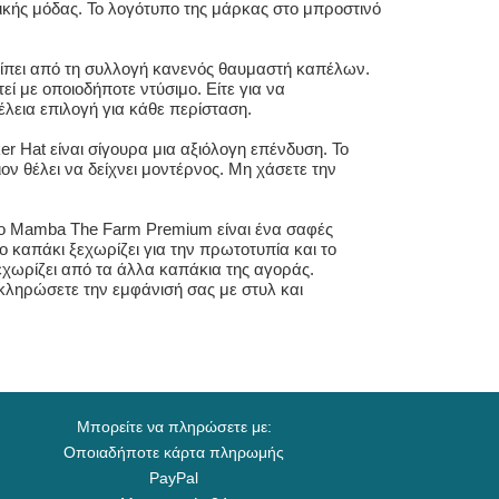
στικής μόδας. Το λογότυπο της μάρκας στο μπροστινό
είπει από τη συλλογή κανενός θαυμαστή καπέλων.
εί με οποιοδήποτε ντύσιμο. Είτε για να
τέλεια επιλογή για κάθε περίσταση.
 Hat είναι σίγουρα μια αξιόλογη επένδυση. Το
ον θέλει να δείχνει μοντέρνος. Μη χάσετε την
 το Mamba The Farm Premium είναι ένα σαφές
 καπάκι ξεχωρίζει για την πρωτοτυπία και το
εχωρίζει από τα άλλα καπάκια της αγοράς.
οκληρώσετε την εμφάνισή σας με στυλ και
Μπορείτε να πληρώσετε με:
Οποιαδήποτε κάρτα πληρωμής
PayPal