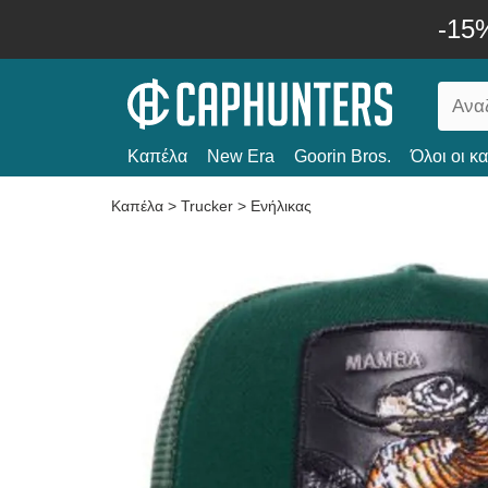
-15
Καπέλα
New Era
Goorin Bros.
Όλοι οι κ
Καπέλα
>
Trucker
>
Ενήλικας