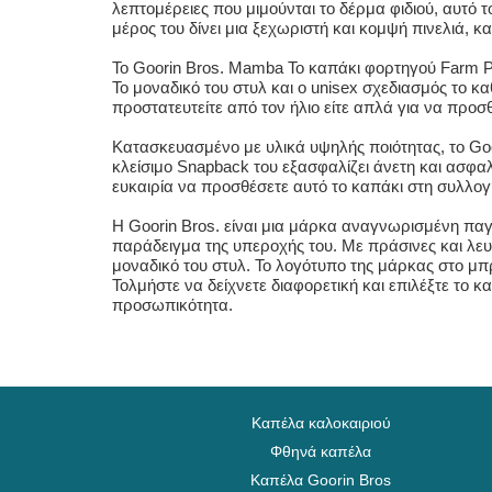
λεπτομέρειες που μιμούνται το δέρμα φιδιού, αυτό 
μέρος του δίνει μια ξεχωριστή και κομψή πινελιά,
Το Goorin Bros. Mamba Το καπάκι φορτηγού Farm P
Το μοναδικό του στυλ και ο unisex σχεδιασμός το κα
προστατευτείτε από τον ήλιο είτε απλά για να προσθ
Κατασκευασμένο με υλικά υψηλής ποιότητας, το Goo
κλείσιμο Snapback του εξασφαλίζει άνετη και ασφαλ
ευκαιρία να προσθέσετε αυτό το καπάκι στη συλλογή
Η Goorin Bros. είναι μια μάρκα αναγνωρισμένη παγ
παράδειγμα της υπεροχής του. Με πράσινες και λευ
μοναδικό του στυλ. Το λογότυπο της μάρκας στο μπ
Τολμήστε να δείχνετε διαφορετική και επιλέξτε το
προσωπικότητα.
Καπέλα καλοκαιριού
Φθηνά καπέλα
Καπέλα Goorin Bros