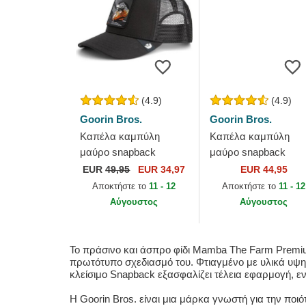
(4.9)
(4.9)
Goorin Bros.
Goorin Bros.
Καπέλα καμπύλη
Καπέλα καμπύλη
μαύρο snapback
μαύρο snapback
Mamba The Farm
Mamba The Farm
EUR
49,95
EUR 34,97
EUR 44,95
Premium The Farm
Goorin Bros.
Αποκτήστε το
11 - 12
Αποκτήστε το
11 - 12
Goorin Bros.
Αύγουστος
Αύγουστος
Το πράσινο και άσπρο φίδι Mamba The Farm Premium
πρωτότυπο σχεδιασμό του. Φτιαγμένο με υλικά υψηλή
κλείσιμο Snapback εξασφαλίζει τέλεια εφαρμογή, εν
Η Goorin Bros. είναι μια μάρκα γνωστή για την ποι