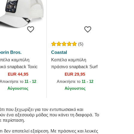
(5)
orin Bros.
Coastal
πέλα καμπύλη
Καπέλα καμπύλη
υκό snapback Toxic
πράσινο snapback Surf
e Farm Goorin Bros.
& Smile HFT από
EUR 44,95
EUR 29,95
Coastal
Αποκτήστε το
11 - 12
Αποκτήστε το
11 - 12
Αύγουστος
Αύγουστος
ι που ξεχωρίζει για τον εντυπωσιακό και
τούν ένα αξεσουάρ μόδας που κάνει τη διαφορά. Το
ε περίσταση.
m δεν αποτελεί εξαίρεση. Με πράσινες και λευκές