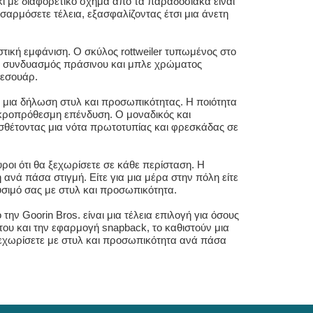
κι με διαφορετικό σχήμα από τα παραδοσιακά είναι
σαρμόσετε τέλεια, εξασφαλίζοντας έτσι μια άνετη
αστική εμφάνιση. Ο σκύλος rottweiler τυπωμένος στο
. Ο συνδυασμός πράσινου και μπλε χρώματος
ξεσουάρ.
λα μια δήλωση στυλ και προσωπικότητας. Η ποιότητα
μακροπρόθεσμη επένδυση. Ο μοναδικός και
οσθέτοντας μια νότα πρωτοτυπίας και φρεσκάδας σε
υροι ότι θα ξεχωρίσετε σε κάθε περίσταση. Η
ανά πάσα στιγμή. Είτε για μια μέρα στην πόλη είτε
ύσιμό σας με στυλ και προσωπικότητα.
ην Goorin Bros. είναι μια τέλεια επιλογή για όσους
ου και την εφαρμογή snapback, το καθιστούν μια
 ξεχωρίσετε με στυλ και προσωπικότητα ανά πάσα