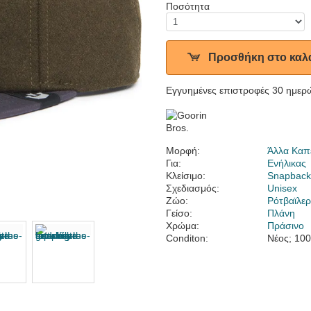
Ποσότητα
Προσθήκη στο καλ
Εγγυημένες επιστροφές 30 ημερ
Μορφή:
Άλλα Καπ
Για:
Ενήλικας
Κλείσιμο:
Snapbac
Σχεδιασμός:
Unisex
Ζώο:
Ρότβαϊλε
Γείσο:
Πλάνη
Χρώμα:
Πράσινο
Conditon:
Νέος; 10