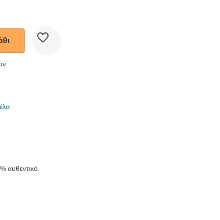
άθι
ών
έλα
k
ρ
0% αυθεντικό