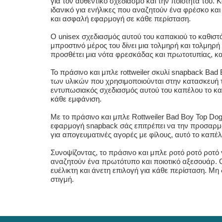
για τον αυθεντικό σχεδιασμό και την ποιότητά του
ιδανικό για ενήλικες που αναζητούν ένα φρέσκο και
και ασφαλή εφαρμογή σε κάθε περίσταση.
Ο unisex σχεδιασμός αυτού του καπακιού το καθιστά 
μπροστινό μέρος του δίνει μια τολμηρή και τολμηρ
προσθέτει μια νότα φρεσκάδας και πρωτοτυπίας, κ
Το πράσινο και μπλε rottweiler σκυλί snapback Bad
των υλικών που χρησιμοποιούνται στην κατασκευή τ
εντυπωσιακός σχεδιασμός αυτού του καπέλου το καθ
κάθε εμφάνιση.
Με το πράσινο και μπλε Rottweiler Bad Boy Top Dog
εφαρμογή snapback σάς επιτρέπει να την προσαρμόσ
για απογευματινές αγορές με φίλους, αυτό το καπέ
Συνοψίζοντας, το πράσινο και μπλε ροτό ροτό ροτό γ
αναζητούν ένα πρωτότυπο και ποιοτικό αξεσουάρ. Ο
ευέλικτη και άνετη επιλογή για κάθε περίσταση. Μ
στιγμή.