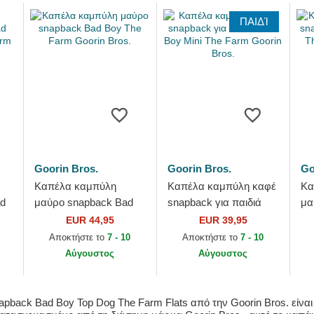
ΠΑΙΔΊ
Goorin Bros.
Goorin Bros.
Go
Καπέλα καμπύλη
Καπέλα καμπύλη καφέ
Κα
ad
μαύρο snapback Bad
snapback για παιδιά
μα
Boy The Farm Goorin
Bad Boy Mini The Farm
To
EUR 44,95
EUR 39,95
Bros.
Goorin Bros.
Go
Αποκτήστε το
7 - 10
Αποκτήστε το
7 - 10
Αύγουστος
Αύγουστος
napback Bad Boy Top Dog The Farm Flats από την Goorin Bros. είνα