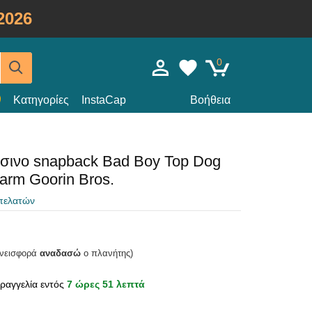
2026
0
Κατηγορίες
InstaCap
Βοήθεια
σινο snapback Bad Boy Top Dog
arm Goorin Bros.
 πελατών
υνεισφορά
αναδασώ
ο πλανήτης)
ραγγελία εντός
7 ώρες 51 λεπτά