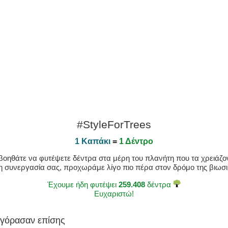
#StyleForTrees
1 Καπάκι
=
1 Δέντρο
οηθάτε να φυτέψετε δέντρα στα μέρη του πλανήτη που τα χρειάζοντ
η συνεργασία σας, προχωράμε λίγο πιο πέρα στον δρόμο της βιωσιμ
Έχουμε ήδη φυτέψει
259.408
δέντρα
Ευχαριστώ!
αγόρασαν επίσης