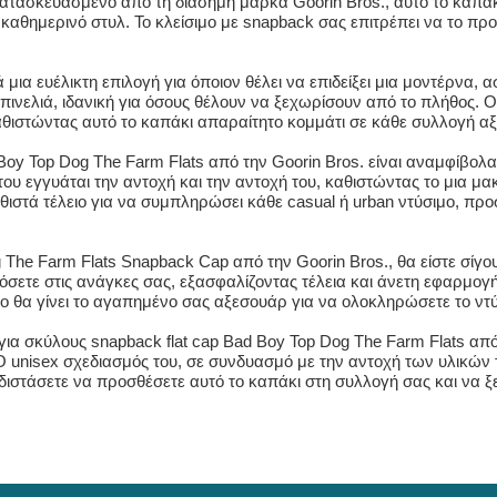
. Κατασκευασμένο από τη διάσημη μάρκα Goorin Bros., αυτό το καπά
 καθημερινό στυλ. Το κλείσιμο με snapback σας επιτρέπει να το προ
μια ευέλικτη επιλογή για όποιον θέλει να επιδείξει μια μοντέρνα, 
ή πινελιά, ιδανική για όσους θέλουν να ξεχωρίσουν από το πλήθος
αθιστώντας αυτό το καπάκι απαραίτητο κομμάτι σε κάθε συλλογή α
 Boy Top Dog The Farm Flats από την Goorin Bros. είναι αναμφίβο
ου εγγυάται την αντοχή και την αντοχή του, καθιστώντας το μια 
ιστά τέλειο για να συμπληρώσει κάθε casual ή urban ντύσιμο, πρ
 The Farm Flats Snapback Cap από την Goorin Bros., θα είστε σίγο
ετε στις ανάγκες σας, εξασφαλίζοντας τέλεια και άνετη εφαρμογή 
λο θα γίνει το αγαπημένο σας αξεσουάρ για να ολοκληρώσετε το ντ
ια σκύλους snapback flat cap Bad Boy Top Dog The Farm Flats από τ
 unisex σχεδιασμός του, σε συνδυασμό με την αντοχή των υλικών τ
η διστάσετε να προσθέσετε αυτό το καπάκι στη συλλογή σας και να