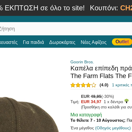
% ΕΚΠΤΩΣΗ σε όλο το site!
Κουπόνι:
CH
Outlet
κευαστές
Για παιδιά
Δωροκάρτες
Νέες Αφίξεις
Goorin Bros.
Καπέλα επίπεδη πρά
The Farm Flats The F
(4.0)
1 κριτικές
EUR
49,95
(-30%)
Τιμή:
EUR 34,97
1 x δέντρο
(Προσθήκη στο καλάθι για σ
Μια καταγραφή
Το θέλετε 7 - 10 Αύγουστος;
Πα
Ένα μέγεθος
(Οδηγός μεγέθους)