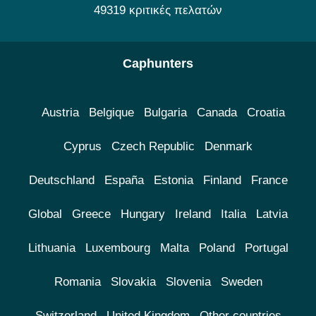
49319 κριτικές πελατών
Caphunters
Austria
Belgique
Bulgaria
Canada
Croatia
Cyprus
Czech Republic
Denmark
Deutschland
España
Estonia
Finland
France
Global
Greece
Hungary
Ireland
Italia
Latvia
Lithuania
Luxembourg
Malta
Poland
Portugal
Romania
Slovakia
Slovenia
Sweden
Switzerland
United Kingdom
Other countries