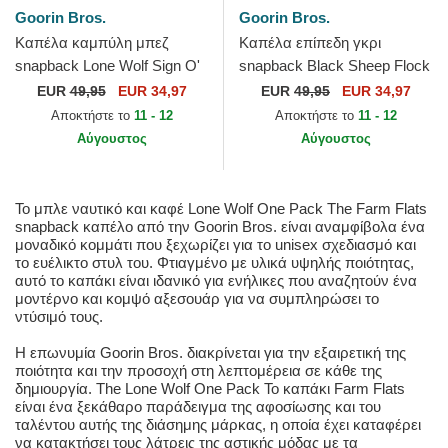
Goorin Bros.
Goorin Bros.
Καπέλα καμπύλη μπεζ
Καπέλα επίπεδη γκρι
snapback Lone Wolf Sign O'
snapback Black Sheep Flock
The Times The Farm Paisley
Mountain The Farm Flats The
EUR
49,95
EUR 34,97
EUR
49,95
EUR 34,97
The Farm Goorin Bros.
Farm Goorin Bros.
Αποκτήστε το
11 - 12
Αποκτήστε το
11 - 12
Αύγουστος
Αύγουστος
Το μπλε ναυτικό και καφέ Lone Wolf One Pack The Farm Flats
snapback καπέλο από την Goorin Bros. είναι αναμφίβολα ένα
μοναδικό κομμάτι που ξεχωρίζει για το unisex σχεδιασμό και
το ευέλικτο στυλ του. Φτιαγμένο με υλικά υψηλής ποιότητας,
αυτό το καπάκι είναι ιδανικό για ενήλικες που αναζητούν ένα
μοντέρνο και κομψό αξεσουάρ για να συμπληρώσει το
ντύσιμό τους.
Η επωνυμία Goorin Bros. διακρίνεται για την εξαιρετική της
ποιότητα και την προσοχή στη λεπτομέρεια σε κάθε της
δημιουργία. The Lone Wolf One Pack Το καπάκι Farm Flats
είναι ένα ξεκάθαρο παράδειγμα της αφοσίωσης και του
ταλέντου αυτής της διάσημης μάρκας, η οποία έχει καταφέρει
να κατακτήσει τους λάτρεις της αστικής μόδας με τα