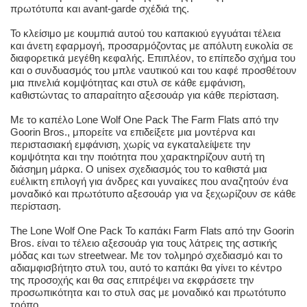
πρωτότυπα και avant-garde σχέδιά της.
Το κλείσιμο με κουμπιά αυτού του καπακιού εγγυάται τέλεια
και άνετη εφαρμογή, προσαρμόζοντας με απόλυτη ευκολία σε
διαφορετικά μεγέθη κεφαλής. Επιπλέον, το επίπεδο σχήμα του
και ο συνδυασμός του μπλε ναυτικού και του καφέ προσθέτουν
μια πινελιά κομψότητας και στυλ σε κάθε εμφάνιση,
καθιστώντας το απαραίτητο αξεσουάρ για κάθε περίσταση.
Με το καπέλο Lone Wolf One Pack The Farm Flats από την
Goorin Bros., μπορείτε να επιδείξετε μια μοντέρνα και
περιστασιακή εμφάνιση, χωρίς να εγκαταλείψετε την
κομψότητα και την ποιότητα που χαρακτηρίζουν αυτή τη
διάσημη μάρκα. Ο unisex σχεδιασμός του το καθιστά μια
ευέλικτη επιλογή για άνδρες και γυναίκες που αναζητούν ένα
μοναδικό και πρωτότυπο αξεσουάρ για να ξεχωρίζουν σε κάθε
περίσταση.
The Lone Wolf One Pack Το καπάκι Farm Flats από την Goorin
Bros. είναι το τέλειο αξεσουάρ για τους λάτρεις της αστικής
μόδας και των streetwear. Με τον τολμηρό σχεδιασμό και το
αδιαμφισβήτητο στυλ του, αυτό το καπάκι θα γίνει το κέντρο
της προσοχής και θα σας επιτρέψει να εκφράσετε την
προσωπικότητα και το στυλ σας με μοναδικό και πρωτότυπο
τρόπο.