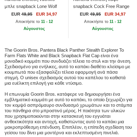
μπλε snapback Lone Wolf
snapback Cock Free Range
One Pack The Farm Flats
The Farm Flats The Farm
EUR
49,95
EUR 34,97
EUR
49,95
EUR 34,97
The Farm Goorin Bros.
Goorin Bros.
Αποκτήστε το
11 - 12
Αποκτήστε το
11 - 12
Αύγουστος
Αύγουστος
The Goorin Bros. Pantera Black Panther Stealth Explorer Το
Farm Flats White and Black Snapback Flat Cap είναι ένα
μοναδικό κομμάτι που συνδυάζει τέλεια το στυλ και την άνεση.
Σχεδιασμένο για ενήλικες, αυτό το καπάκι διαθέτει κλείσιμο με
κουμπωτά που εξασφαλίζει τέλεια εφαρμογή ανά πάσα
στιγμή. Ο unisex σχεδιασμός αυτού του καπέλου το καθιστά
μια ευέλικτη επιλογή για κάθε ντύσιμο.
Η επωνυμία Goorin Bros. κατάφερε να δημιουργήσει ένα
εμβληματικό κομμάτι με αυτό το καπάκι, το οποίο ξεχωρίζει για
τον κομψό ασπρόμαυρο συνδυασμό χρωμάτων και το στάμπα
του πάνθηρα στο μπροστινό μέρος. Η ποιότητα των υλικών
που χρησιμοποιούνται στην κατασκευή του εγγυάται
ανθεκτικότητα και αντοχή, καθιστώντας αυτό το καπάκι μια
μακροπρόθεσμη επένδυση. Επιπλέον, η επίπεδη σχεδίαση του
γείσου του δίνει μια μοντέρνα και εκλεπτυσμένη πινελιά.