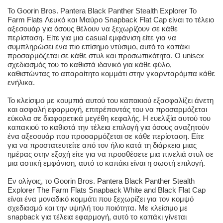
Το Goorin Bros. Pantera Black Panther Stealth Explorer Το
Farm Flats Λευκό και Μαύρο Snapback Flat Cap είναι το τέλειο
αξεσουάρ για όσους θέλουν να ξεχωρίζουν σε κάθε
περίσταση. Είτε για μια casual εμφάνιση είτε για να
συμπληρώσει ένα πιο επίσημο ντύσιμο, αυτό το καπάκι
προσαρμόζεται σε κάθε στυλ και προσωπικότητα. Ο unisex
σχεδιασμός του το καθιστά ιδανικό για κάθε φύλο,
καθιστώντας το απαραίτητο κομμάτι στην γκαρνταρόμπα κάθε
ενήλικα.
Το κλείσιμο με κουμπιά αυτού του καπακιού εξασφαλίζει άνετη
και ασφαλή εφαρμογή, επιτρέποντάς του να προσαρμόζεται
εύκολα σε διαφορετικά μεγέθη κεφαλής. Η ευελιξία αυτού του
καπακιού το καθιστά την τέλεια επιλογή για όσους αναζητούν
ένα αξεσουάρ που προσαρμόζεται σε κάθε περίσταση. Είτε
για να προστατευτείτε από τον ήλιο κατά τη διάρκεια μιας
ημέρας στην εξοχή είτε για να προσθέσετε μια πινελιά στυλ σε
μια αστική εμφάνιση, αυτό το καπάκι είναι η σωστή επιλογή.
Εν ολίγοις, το Goorin Bros. Pantera Black Panther Stealth
Explorer The Farm Flats Snapback White and Black Flat Cap
είναι ένα μοναδικό κομμάτι που ξεχωρίζει για τον κομψό
σχεδιασμό και την υψηλή του ποιότητα. Με κλείσιμο με
snapback για τέλεια εφαρμογή, αυτό το καπάκι γίνεται