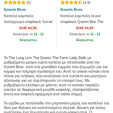
(5)
(4.8)
Goorin Bros.
Goorin Bros.
Καπέλα καμπύλη
Καπέλα καμπύλη λευκό
πολύχρωμο snapback Social
snapback Queen Bee The
Remix The Farm Goorin
Farm Goorin Bros.
EUR 44,95
EUR 44,95
Bros.
Αποκτήστε το
11 - 12
Αποκτήστε το
11 - 12
Αύγουστος
Αύγουστος
Το The Long Live The Queen The Farm Lady Balls με
ρυθμιζόμενο μαύρο κυρτό καπέλο με πεταλούδα από την
Goorin Bros. είναι ένα μοναδικό κομμάτι που ξεχωρίζει για τον
κομψό και τολμηρό σχεδιασμό του. Αυτό το unisex καπάκι είναι
τέλειο για ενήλικες που αναζητούν ένα ευέλικτο και μοντέρνο
αξεσουάρ για να συμπληρώσει το ντύσιμό τους. Με
ρυθμιζόμενο κλείσιμο με ιμάντα, αυτό το καπάκι ταιριάζει
εύκολα σε διαφορετικά μεγέθη κεφαλής, εξασφαλίζοντας
άνετη και ασφαλή εφαρμογή ανά πάσα στιγμή.
Το σχέδιο με πεταλούδα στο μπροστινό μέρος του καπέλου του
δίνει μια θηλυκή και εκλεπτυσμένη πινελιά, ιδανική για όσους
αναζητούν ένα πρωτότυπο και εντυπωσιακό στυλ. Ο