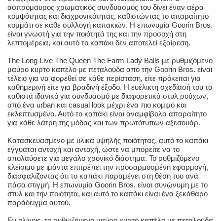
ασπρόμαυρος χρωματικός συνδυασμός του δίνει έναν αέρα
κομψότητας και διαχρονικότητας, καθιστώντας το απαραίτητο
κομμάτι σε κάθε συλλογή καπακιών. Η επωνυμία Goorin Bros.
είναι γνωστή για την ποιότητά της και την προσοχή στη
λεπτομέρεια, και αυτό το καπάκι δεν αποτελεί εξαίρεση.
The Long Live The Queen The Farm Lady Balls με ρυθμιζόμενο
μαύρο κυρτό καπέλο με πεταλούδα από την Goorin Bros. είναι
τέλειο για να φορεθεί σε κάθε περίσταση, είτε πρόκειται για
καθημερινή είτε για βραδινή έξοδο. Η ευέλικτη σχεδίασή του το
καθιστά ιδανικό για συνδυασμό με διαφορετικά στυλ ρούχων,
από ένα urban και casual look μέχρι ένα πιο κομψό και
εκλεπτυσμένο. Αυτό το καπάκι είναι αναμφίβολα απαραίτητο
για κάθε λάτρη της μόδας και των πρωτότυπων αξεσουάρ.
Κατασκευασμένο με υλικά υψηλής ποιότητας, αυτό το καπάκι
εγγυάται αντοχή και αντοχή, ώστε να μπορείτε να το
απολαύσετε για μεγάλο χρονικό διάστημα. Το ρυθμιζόμενο
κλείσιμο με ιμάντα επιτρέπει την προσαρμοσμένη εφαρμογή,
διασφαλίζοντας ότι το καπάκι παραμένει στη θέση του ανά
πάσα στιγμή. Η επωνυμία Goorin Bros. είναι συνώνυμη με το
στυλ και την ποιότητα, και αυτό το καπάκι είναι ένα ξεκάθαρο
παράδειγμα αυτού.
Εν ολίγοις, το ρυθμιζόμενο μαύρο κυρτό καπέλο με πεταλούδα