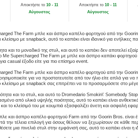
s.
Farm Goorin Bros.
Dawg In Me The Farm
Th
Αποκτήστε το
10 - 11
Αποκτήστε το
10 - 11
Goorin Bros.
Αύγουστος
Αύγουστος
arged The Farm μπλε και άσπρο καπέλο φορτηγού από την Goorin B
ι κλείσιμο με snapback, αυτό το καπάκι είναι ιδανικό για ενήλικες 
ητα και το μοναδικό της στυλ, και αυτό το καπάκι δεν αποτελεί εξα
 Me Supercharged The Farm με μπλε και άσπρο καπάκι φορτηγού εί
για casual έξοδο είτε για πιο επίσημο event.
rged The Farm μπλε και άσπρο καπέλο φορτηγού από την Goorin Br
ρησιμοποιείτε για να προστατευτείτε από τον ήλιο είτε απλά για να
το κλείσιμο με snapback σας επιτρέπει να το προσαρμόσετε στο μέγ
ιότητα και το στυλ, και αυτό το Dromedario Smokin\' Somebody St
σμένο από υλικά υψηλής ποιότητας, αυτό το καπάκι είναι ανθεκτικό
ς και το κλείσιμό του με κουμπιά εξασφαλίζει άνετη και ασφαλή εφα
λε και άσπρο καπέλο φορτηγού Farm από την Goorin Bros. είναι έ
τά την τέλεια επιλογή για όσους θέλουν να ξεχωρίσουν σε κάθε περί
έσετε μια πινελιά στυλ στην εμφάνισή σας, αυτό το καπάκι είναι η ι