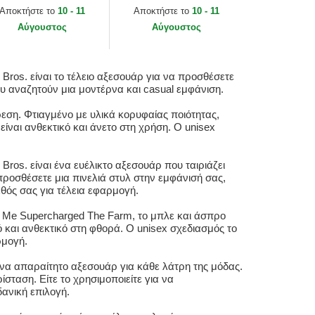
e Farm Goorin Bros.
The Farm Goorin Bros.
Αποκτήστε το
10 - 11
Αποκτήστε το
10 - 11
Αύγουστος
Αύγουστος
ros. είναι το τέλειο αξεσουάρ για να προσθέσετε
που αναζητούν μια μοντέρνα και casual εμφάνιση.
ίρεση. Φτιαγμένο με υλικά κορυφαίας ποιότητας,
ναι ανθεκτικό και άνετο στη χρήση. Ο unisex
os. είναι ένα ευέλικτο αξεσουάρ που ταιριάζει
 προσθέσετε μια πινελιά στυλ στην εμφάνισή σας,
εθός σας για τέλεια εφαρμογή.
op Me Supercharged The Farm, το μπλε και άσπρο
 και ανθεκτικό στη φθορά. Ο unisex σχεδιασμός το
ρμογή.
να απαραίτητο αξεσουάρ για κάθε λάτρη της μόδας.
σταση. Είτε το χρησιμοποιείτε για να
δανική επιλογή.