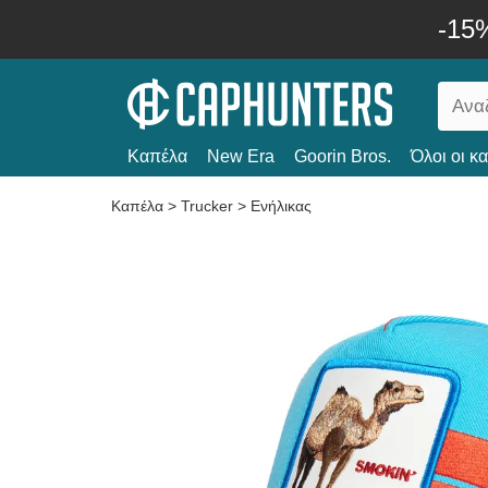
-15
Καπέλα
New Era
Goorin Bros.
Όλοι οι κ
Καπέλα
>
Trucker
>
Ενήλικας