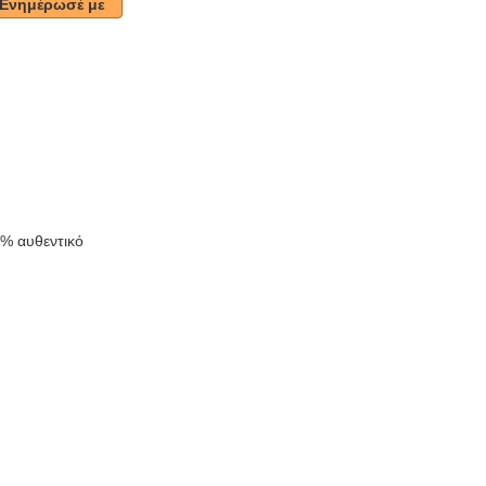
Ενημέρωσέ με
k
0% αυθεντικό