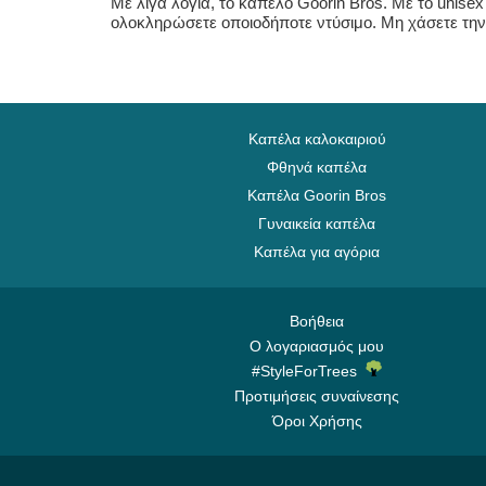
Με λίγα λόγια, το καπέλο Goorin Bros. Με το unisex
ολοκληρώσετε οποιοδήποτε ντύσιμο. Μη χάσετε την 
Καπέλα καλοκαιριού
Φθηνά καπέλα
Καπέλα Goorin Bros
Γυναικεία καπέλα
Καπέλα για αγόρια
Βοήθεια
Ο λογαριασμός μου
#StyleForTrees
Προτιμήσεις συναίνεσης
Όροι Χρήσης