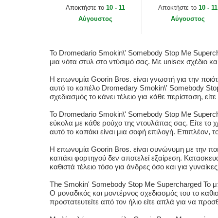
Supercharged The
The Farm Goorin Bro
Αποκτήστε το
10 - 11
Αποκτήστε το
10 - 11
Farm Goorin Bros.
Αύγουστος
Αύγουστος
Το Dromedario Smokin\' Somebody Stop Me Superch
μια νότα στυλ στο ντύσιμό σας. Με unisex σχέδιο κα
Η επωνυμία Goorin Bros. είναι γνωστή για την ποιότ
αυτό το καπέλο Dromedary Smokin\' Somebody Stop
σχεδιασμός το κάνει τέλειο για κάθε περίσταση, είτε 
Το Dromedario Smokin\' Somebody Stop Me Supercha
εύκολα με κάθε ρούχο της ντουλάπας σας. Είτε το χ
αυτό το καπάκι είναι μια σοφή επιλογή. Επιπλέον, 
Η επωνυμία Goorin Bros. είναι συνώνυμη με την πο
καπάκι φορτηγού δεν αποτελεί εξαίρεση. Κατασκευα
καθιστά τέλειο τόσο για άνδρες όσο και για γυναίκε
The Smokin' Somebody Stop Me Supercharged Το μπ
Ο μοναδικός και μοντέρνος σχεδιασμός του το καθισ
προστατευτείτε από τον ήλιο είτε απλά για να προσθ