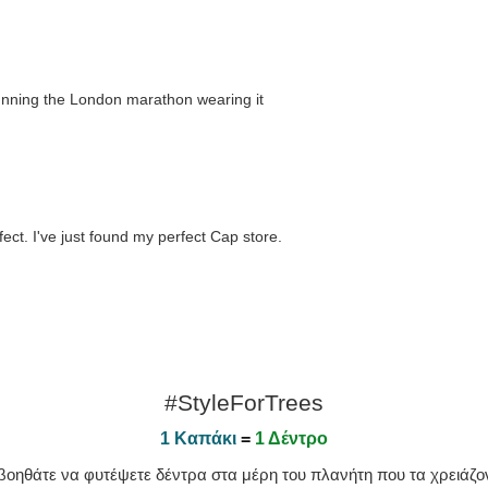
running the London marathon wearing it
fect. I've just found my perfect Cap store.
#StyleForTrees
1 Καπάκι
=
1 Δέντρο
οηθάτε να φυτέψετε δέντρα στα μέρη του πλανήτη που τα χρειάζοντ