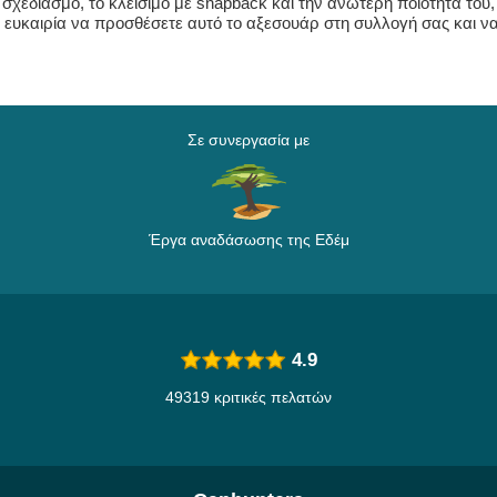
 σχεδιασμό, το κλείσιμο με snapback και την ανώτερη ποιότητά του, 
ευκαιρία να προσθέσετε αυτό το αξεσουάρ στη συλλογή σας και να
Σε συνεργασία με
Έργα αναδάσωσης της Εδέμ
4.9
49319 κριτικές πελατών