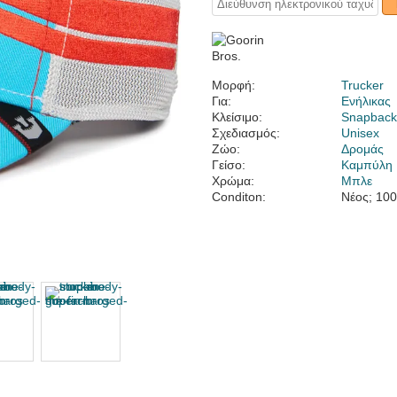
Μορφή:
Trucker
Για:
Ενήλικας
Κλείσιμο:
Snapbac
Σχεδιασμός:
Unisex
Ζώο:
Δρομάς
Γείσο:
Καμπύλη
Χρώμα:
Μπλε
Conditon:
Νέος; 10