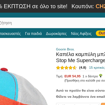
% ΕΚΠΤΩΣΗ σε όλο το site!
Κουπόνι:
CH
Out
ατασκευαστές
Για παιδιά
Δωροκάρτες
Νέες Αφίξεις
Goorin Bros.
Καπέλα καμπύλη μπλ
Stop Me Supercharge
(4.8)
15 κριτικέ
Τιμή:
EUR 54,95
1 x δέντρο
(Προσθήκη στο καλάθι για σ
Αυτό το προϊόν θα είναι σύντ
Θέλετε να λαμβάνετε ένα email