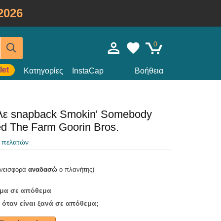
2026
0
let
Κατηγορίες
InstaCap
Βοήθεια
ε snapback Smokin' Somebody
d The Farm Goorin Bros.
ς πελατών
υνεισφορά
αναδασώ
ο πλανήτης)
ομα σε απόθεμα
 όταν είναι ξανά σε απόθεμα;