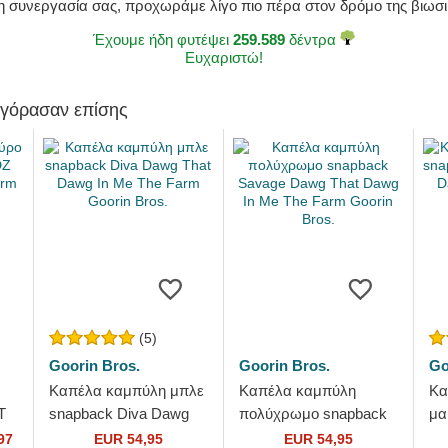
η συνεργασία σας, προχωράμε λίγο πιο πέρα στον δρόμο της βιωσιμ
Έχουμε ήδη φυτέψει
259.589
δέντρα
Ευχαριστώ!
αγόρασαν επίσης
(5)
Goorin Bros.
Goorin Bros.
Go
Καπέλα καμπύλη μπλε
Καπέλα καμπύλη
Κα
T
snapback Diva Dawg
πολύχρωμο snapback
μα
d
That Dawg In Me The
Savage Dawg That
Da
97
EUR 54,95
EUR 54,95