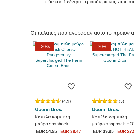
φύτευση 1 δέντρο περισσότερα και, χάρη στ
Οι πελάτες που αγόρασαν αυτό το προϊόν 
-30%
-30%
(4.9)
(5)
Goorin Bros.
Goorin Bros.
Καπέλα καμπύλη
Καπέλα καμπύλη
μαύρο snapback
μαύρο snapback HO
Cheesy Dangerously
HEADZ Supercharge
EUR
54,95
EUR 38,47
EUR
39,95
EUR 27,