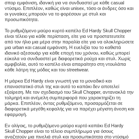
σπορ εμφάνιση, ιδανική για να συνδυαστεί με κάθε casual
ντύσιμο. Επιπλέον, καθώς είναι unisex, τόσο οι άνδρες όσο και
οι γυναίκες μπορούν να το φορέσουν με στυλ και
προσωπικότητα.
Το ρυθμιζόμενο μαύρο κυρτό καπέλο Ed Hardy Skull Chopper
είναι τέλειο για κάθε περίσταση, είτε για να προστατευτείτε
από τον ήλιο μια μέρα στην παραλία είτε για να ολοκληρώσετε
μια urban και casual εμφάνιση. Η ευελιξία του το καθιστά
ιδανικό αξεσουάρ για κάθε εποχή του χρόνου, καθώς μπορεί
εύκολα να συνδυαστεί με διαφορετικά ρούχα και στυλ. Χωρίς
αμφιβολία, αυτό το καπέλο είναι απαραίτητο στη ντουλάπα
κάθε λάτρη της μόδας και του streetwear.
Η μάρκα Ed Hardy είναι γνωστή για το μοναδικό και
επαναστατικό στυλ της και αυτό το καπάκι δεν αποτελεί
εξαίρεση. Με τον σχεδιασμό του Skull Chopper, αντανακλά την
τολμηρή και ανέμελη συμπεριφορά που χαρακτηρίζει τη
μάρκα. Επιπλέον, όντας ρυθμιζόμενο, προσαρμόζεται σε
διαφορετικά μεγέθη κεφαλής για να παρέχει μέγιστη άνεση και
εφαρμογή.
Εν ολίγοις, το ρυθμιζόμενο μαύρο κυρτό καπάκι Ed Hardy
Skull Chopper είναι το τέλειο συμπλήρωμα για όσους
αναζητούν μια πινελιά στυλ και προσωπικότητα στο ντύσιμό