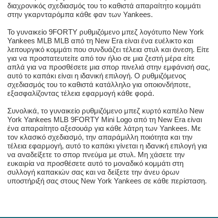
διαχρονικός σχεδιασμός του το καθιστά απαραίτητο κομμάτι
στην γκαρνταρόμπα κάθε φαν των Yankees.
Το γυναικείο 9FORTY ρυθμιζόμενο μπεζ λογότυπο New York
Yankees MLB MLB από τη New Era είναι ένα ευέλικτο και
λειτουργικό κομμάτι που συνδυάζει τέλεια στυλ και άνεση. Είτε
για να προστατευτείτε από τον ήλιο σε μια ζεστή μέρα είτε
απλά για να προσθέσετε μια σπορ πινελιά στην εμφάνισή σας,
αυτό το καπάκι είναι η ιδανική επιλογή. Ο ρυθμιζόμενος
σχεδιασμός του το καθιστά κατάλληλο για οποιονδήποτε,
εξασφαλίζοντας τέλεια εφαρμογή κάθε φορά.
Συνολικά, το γυναικείο ρυθμιζόμενο μπεζ κυρτό καπέλο New
York Yankees MLB 9FORTY Mini Logo από τη New Era είναι
ένα απαραίτητο αξεσουάρ για κάθε λάτρη των Yankees. Με
τον κλασικό σχεδιασμό, την απαράμιλλη ποιότητα και την
τέλεια εφαρμογή, αυτό το καπάκι γίνεται η ιδανική επιλογή για
να αναδείξετε το σπορ πνεύμα με στυλ. Μη χάσετε την
ευκαιρία να προσθέσετε αυτό το μοναδικό κομμάτι στη
συλλογή καπακιών σας και να δείξετε την άνευ όρων
υποστήριξή σας στους New York Yankees σε κάθε περίσταση.