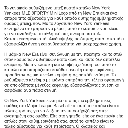
Το γυναικείο ρυθμιζόμενο μπεζ κυρτό καπέλο New York
Yankees MLB 9FORTY Mini Logo από τη New Era είναι ένα
απαραίτητο αξεσουάρ για κάθε οπαδό αυτής της εμβληματικής
ομάδας μπέιζμπολ. Με το λογότυπο New York Yankees
κεντημένο στο μπροστινό μέρος, αυτό το καπάκι είναι τέλειο
για να αναδείξετε το αθλητικό σας πνεύμα με στυλ.
Κατασκευασμένο από υλικά υψηλής ποιότητας, αυτό το καπάκι
εξασφαλίζει άνεση και ανθεκτικότητα για μακροχρόνια χρήση.
Η μάρκα New Era είναι συνώνυμη με την ποιότητα και το στυλ
στον κόσμο των αθλητικών καπακιών, και αυτό δεν αποτελεί
εξαίρεση. Με την κλασική και κομψή σχεδίασή του, αυτό το
καπέλο προσαρμόζεται σε κάθε casual ή σπορ εμφάνιση,
προσθέτοντας μια πινελιά κομψότητας σε κάθε ντύσιμο. Το
ρυθμιζόμενο κλείσιμο με ιμάντα επιτρέπει την τέλεια εφαρμογή
σε οποιοδήποτε μέγεθος κεφαλής, εξασφαλίζοντας άνεση και
ασφάλεια ανά πάσα στιγμή.
Οι New York Yankees είναι μία από τις πιο εμβληματικές
ομάδες στο Major League Baseball και αυτό το καπάκι είναι ο
τέλειος τρόπος για να δείξετε την υποστήριξή σας στην
αγαπημένη σας ομάδα. Είτε στο γήπεδο, είτε σε ένα πικνίκ είτε
απλώς στην καθημερινότητά σας, αυτό το καπέλο είναι το
τέλειο αξεσουάρ για κάθε περίσταση. Ο κλασικός και