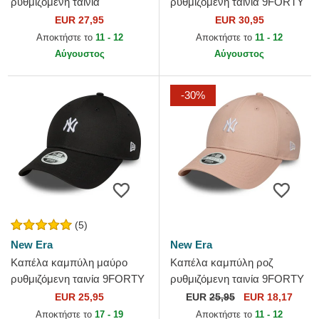
ρυθμιζόμενη ταινία
ρυθμιζόμενη ταινία 9FORTY
9TWENTY Washed Mini από
Mini Cord από New York
EUR 27,95
EUR 30,95
New York Yankees MLB από
Yankees MLB από New Era
Αποκτήστε το
11 - 12
Αποκτήστε το
11 - 12
New Era
Αύγουστος
Αύγουστος
-30%
(5)
New Era
New Era
Καπέλα καμπύλη μαύρο
Καπέλα καμπύλη ροζ
ρυθμιζόμενη ταινία 9FORTY
ρυθμιζόμενη ταινία 9FORTY
Mini από New York Yankees
Mini από New York Yankees
EUR 25,95
EUR
25,95
EUR 18,17
MLB από New Era
MLB από New Era
Αποκτήστε το
17 - 19
Αποκτήστε το
11 - 12