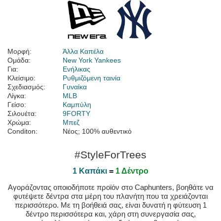
Μορφή:
Άλλα Καπέλα
Ομάδα:
New York Yankees
Για:
Ενήλικας
Κλείσιμο:
Ρυθμιζόμενη ταινία
Σχεδιασμός:
Γυναίκα
Λίγκα:
MLB
Γείσο:
Καμπύλη
Σιλουέτα:
9FORTY
Χρώμα:
Μπεζ
Conditon:
Νέος; 100% αυθεντικό
#StyleForTrees
1 Καπάκι
=
1 Δέντρο
Αγοράζοντας οποιοδήποτε προϊόν στο Caphunters, βοηθάτε να
φυτέψετε δέντρα στα μέρη του πλανήτη που τα χρειάζονται
περισσότερο. Με τη βοήθειά σας, είναι δυνατή η φύτευση 1
δέντρο περισσότερα και, χάρη στη συνεργασία σας,